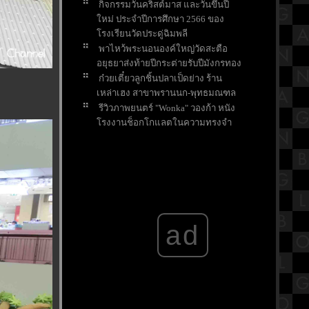
กิจกรรมวันคริสต์มาส และวันขึ้นปี
หม่ ประจำปีการศึกษา 2566 ของ
รงเรียนวัดประดู่ฉิมพลี
พาไหว้พระนอนองค์ใหญ่วัดสะตือ
อยุธยาส่งท้ายปีกระต่ายรับปีมังกรทอง
ก๋วยเตี๋ยวลูกชิ้นปลาเป็ดย่าง ร้าน
เหล่าเฮง สาขาพรานนก-พุทธมณฑล
รีวิวภาพยนตร์ "Wonka" วองก้า หนัง
รงงานช็อกโกแลตในความทรงจำ
ของใครหลายๆคน
ขอพรส่งท้ายปี ให้เจอเรื่องดีๆในปี
มังกรที่ศาลหลักเมืองจังหวัดสระบุรี
ตามล่าแก้วน้ำโดราเอมอน สุดคาวาอี้
ที่ร้านไก่ย่างChester's
สรุปวิชาคณิตศาสตร์ชั้นมัธยมศึกษา
ad
ตอนปลาย (ม.5) เรื่องเมตริกซ์
กราบขอพร "หลวงพ่ออโนทัยและ
หลวงพ่อเงิน อุตตโม" วัดจันทาราม
ราชบุรี
บ้านพักติดชายหาดชะอำ สีสัน
รีสอร์ท จังหวัดเพชรบุรี