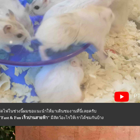
ยัดไฟในช่วงนี้ผมขอแนะนำให้มาเดินชมงานที่นี่เลยครับ
"Fast & Fun เร็วปานสายฟ้า"
มีสัตว์อะไรให้เราได้ชมกันบ้าง