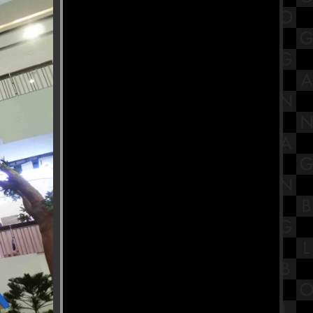
(ไม่) สนิท : ครบทุกอารมณ์ สมมงหนัง
ชิงออสการ์
พิพิธภัณฑ์สมเด็จพระมหารัชมังคลา
จารย์ วัดปากน้ำ ภาษีเจริญ
Buffet Story - บุฟเฟ่ต์ สตอรี่ ปิ้งย่างโค
ขุน ทะเลเผา อนุสาวรีย์ชัย Part1
สรุปทฤษฎีพัฒนาการทางจิตสังคม
ของอีริกสัน (Erikson's Psychosocial
Theory)
ทำบุญตักบาตรเทโว วัดอุทยาน
พระราม5 จังหวัดนนทบุรี
ก๋วยเตี๋ยวเรือหม้อไฟ นายเอก
ก๋วยเตี๋ยวเรือ บางสะแก สาย1
รีวิวภาพยนตร์ "Tee Yod" ธี่หยด :
สยองขวัญแอ็กชันเดือด อิทธิฤทธิ์ผีปั่น
ประสาทสุดเฮี้ยน
วัดหงส์รัตนาราม วัดสวย กรุงเทพฯ
พิกัดสายบุญ ที่ต้องไปไหว้ขอพร
"งานนวราตรี 2566" พิธีแห่ วัดพระศรี
มหาอุมาเทวี (วัดแขก สีลม)
สรุปวิชาสังคมไทยสังคมโลกใน