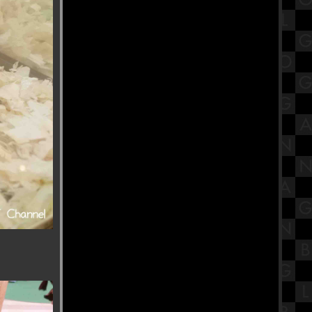
รีวิวภาพยนตร์ "Khong-Khaek" ของ
ขก
เปิดประวัติ พระมงคลเทพมุนี (สด
จนฺทสโร) วัดปากน้ำ ภาษีเจริญ
มหกรรมของเล่นรถรางและโมเดล
Tomica ที่ ไอคอนสยาม ชั้น 1
สรุปวิชาโลกดาราศาสตร์และอวกาศ
ชั้นมัธยมศึกษาตอนปลาย (ม.5) เรื่อง
ระบบสุริยะ Part 1
รํานาฏศิลป์อินเดีย ถวายพระพิฆเนศ
ณ บ้านปาราวัติมาลัยไกรลาศสถาน
ก๋วยเตี๋ยวต้มยำหมูสัม ป้าป๋อง วัดอ่าง
ก้ว จังหวัดกรุงเทพฯ
รีวิวภาพยนตร์ "A Haunting in
Venice" ฆาตกรรมหลอนแห่งนคร
เวนิส
วัดกษัตราธิราชวรวิหาร ไหว้ขอพร
เรื่องงาน เสริมเมตตามหานิยม
ร้านนายตึ๋ง ข้าวหมูแดง ของดีตลาด
กระทุมแบน จังหวัดสมุทรสาคร
สรุปวิชาวิทยาศาสตร์ชั้นมัธยมศึกษา