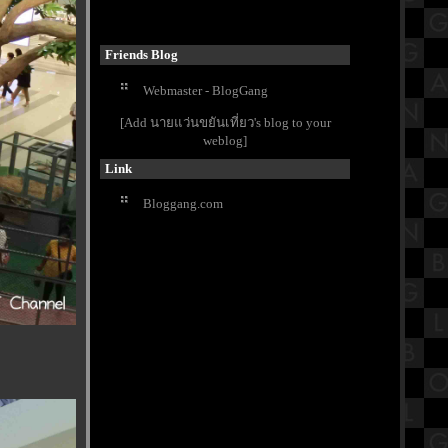
รีวิวภาพยนตร์ "Napoleon" จักรพร
รดินโปเลียน ภาพยนตร์แอ็คชั่น-
สงคราม
Friends Blog
เปิดประวัติวัดนายโรง วัดดังใจกลาง
Webmaster - BlogGang
กรุงเทพมหานคร
ข้าวมันไก่นายชัย อร่อยแบบอ่อนมัน
[Add นายแว่นขยันเที่ยว's blog to your
ละที่เศรษฐีเรือทอง
weblog]
กิจกรรมวันลอยกระทง 2566
Link
รงเรียนวัดประดู่ฉิมพลี
วัดริมแม่น้ำบรรยากาศดี วัดคุ้ม
Bloggang.com
ตำหนัก "ตำหนักพระเจ้าเสือ" เพชรบุรี
ซุปหม่าล่ากระดูกหมูน้ำข้น ร้าน4แยก
นมหก MRTท่าพระ กรุงเทพฯ
สรุปวิชาประวัติศาสตร์ชั้นประถม
ศึกษาตอนปลาย (ป.6) เรื่องภูมิภาค
เอเชียตะวันออกเฉียงใต้
พามาเที่ยววัดเก่าแก่อายุกว่า 500 ปี ที่
วัดหน้าพระเมรุราชิการาม อยุธยาฯ
Buffet Story - บุฟเฟ่ต์ สตอรี่ ปิ้งย่างโค
ขุน ทะเลเผา อนุสาวรีย์ชัย Part2
รีวิวภาพยนตร์ "Not Frlends" เพื่อน