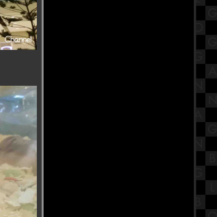
ศตวรรษที่ 21 เรื่องบทบาทการ
เคลื่อนไหวทางศาสนาของไท
พาส่องงาน Thailand Game Show
2023 พร้อมพรีวิวเกม
นะนำสถานที่กินเจ โรงเจบ้วนฮกตั้ว
บ้านโปง ราชบุรี
รีวิวภาพยนตร์ "The Exorcist :
Believer" หมอผี เอ็กซอร์ซิสต์ : ผู้
ศรัทธา
ขอเชิญร่วมถือศีลกินผัก "โรงเจฮะ
ซุ่นตั๊ว" แม่กลอง
ข้าวหน้าเกาหลีรสเผ็ด Church's
Texas Chicken สาขา SiamsCape
สรุปวิชาโลกดาราศาสตร์และอวกาศ
ชั้นมัธยมศึกษาตอนปลาย (ม.5) เรื่อง
ระบบสุริยะ Part 2
พาเที่ยว วิว "New Normal ของชาวฝั่ง
ธน" วัดปากน้ำ ภาษีเจริญ
ร้านอาหารบรรยากาศดีริมแม่น้ำ
เจ้าพระยา CAF KUDEEJEEN (River
Walk View)