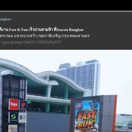
Bangkae
ที่งาน Fast & Fun เร็วปานสายฟ้า ที่Seacon Bangkae
.เพชรเกษม แขวงบางหว้า เขตภาษีเจริญ กรุงเทพมหานคร
s://goo.gl/maps/3kkiUv7hRQ2wFqYV7