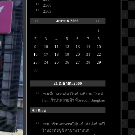
2568
2569
<<
เมษายน 2566
>>
1
2
3
4
5
6
7
8
9
10
11
12
13
14
15
16
17
18
19
20
21
22
23
24
25
26
27
28
29
30
21 เมษายน 2566
พาเที่ยวสวนสัตว์ในห้างที่งาน Fast &
Fun เร็วปานสายฟ้า ที่Seacon Bangkae
All Blog
พามาร้านอาหารญี่ปุ่นเจ้าดังส่งท้ายปี
ร้านอรทัยซูชิ สาขาพรานนก