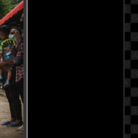
เปิดประวัติ พระมงคลเทพมุนี (สด
จนฺทสโร) วัดปากน้ำ ภาษีเจริญ
มหกรรมของเล่นรถรางและโมเดล
Tomica ที่ ไอคอนสยาม ชั้น 1
สรุปวิชาโลกดาราศาสตร์และอวกาศ
ชั้นมัธยมศึกษาตอนปลาย (ม.5) เรื่อง
ระบบสุริยะ Part 1
รํานาฏศิลป์อินเดีย ถวายพระพิฆเนศ
ณ บ้านปาราวัติมาลัยไกรลาศสถาน
ก๋วยเตี๋ยวต้มยำหมูสัม ป้าป๋อง วัดอ่าง
ก้ว จังหวัดกรุงเทพฯ
รีวิวภาพยนตร์ "A Haunting in
Venice" ฆาตกรรมหลอนแห่งนคร
เวนิส
วัดกษัตราธิราชวรวิหาร ไหว้ขอพร
เรื่องงาน เสริมเมตตามหานิยม
ร้านนายตึ๋ง ข้าวหมูแดง ของดีตลาด
กระทุมแบน จังหวัดสมุทรสาคร
สรุปวิชาวิทยาศาสตร์ชั้นมัธยมศึกษา
ตอนต้น (ม.1) เรื่องระบบหายใจ