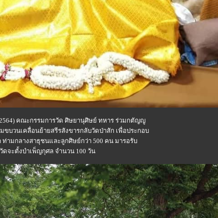
ศ.2564) คณะกรรมการวัด ศิษยานุศิษย์ ทหาร ร่วมกตัญญู
วมขบวนเคลื่อนย้ายสรีรสังขารกลับวัดป่าสัก เพื่อประกอบ
ท่ามกลางสาธุชนและลูกศิษย์กว่า 500 คน มารอรับ
ดจะตั้งบำเพ็ญกุศล จำนวน 100 วัน