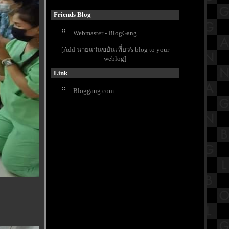
รดินโปเลียน ภาพยนตร์แอ็คชั่น-
สงคราม
Friends Blog
เปิดประวัติวัดนายโรง วัดดังใจกลาง
Webmaster - BlogGang
กรุงเทพมหานคร
ข้าวมันไก่นายชัย อร่อยแบบอ่อนมัน
[Add นายแว่นขยันเที่ยว's blog to your
ละที่เศรษฐีเรือทอง
weblog]
กิจกรรมวันลอยกระทง 2566
Link
รงเรียนวัดประดู่ฉิมพลี
วัดริมแม่น้ำบรรยากาศดี วัดคุ้ม
Bloggang.com
ตำหนัก "ตำหนักพระเจ้าเสือ" เพชรบุรี
ซุปหม่าล่ากระดูกหมูน้ำข้น ร้าน4แยก
นมหก MRTท่าพระ กรุงเทพฯ
สรุปวิชาประวัติศาสตร์ชั้นประถม
ศึกษาตอนปลาย (ป.6) เรื่องภูมิภาค
เอเชียตะวันออกเฉียงใต้
พามาเที่ยววัดเก่าแก่อายุกว่า 500 ปี ที่
วัดหน้าพระเมรุราชิการาม อยุธยาฯ
Buffet Story - บุฟเฟ่ต์ สตอรี่ ปิ้งย่างโค
ขุน ทะเลเผา อนุสาวรีย์ชัย Part2
รีวิวภาพยนตร์ "Not Frlends" เพื่อน
(ไม่) สนิท : ครบทุกอารมณ์ สมมงหนัง