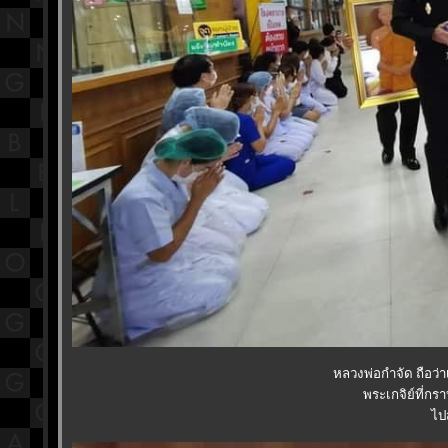
หลวงพ่อกำจัด ถือว่าเ
พระเกจิย์ที่ก
ไปส