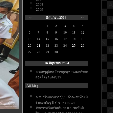
2568
2569
<<
มิถุนายน 2564
>>
1
2
3
4
5
6
7
8
9
10
11
12
13
14
15
16
17
18
19
20
21
22
23
24
25
26
27
28
29
30
16 มิถุนายน 2564
พระครูสุจิตตสังวรคุณ(หลวงพ่อกำจัด
สุจิตโต) ละสังขาร
All Blog
พามาร้านอาหารญี่ปุ่นเจ้าดังส่งท้ายปี
ร้านอรทัยซูชิ สาขาพรานนก
กิจกรรมวันคริสต์มาส และวันขึ้นปี