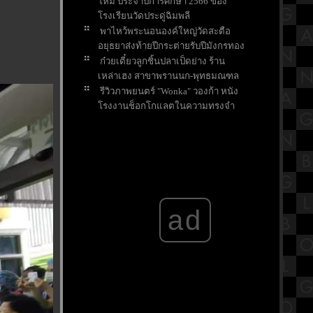
หม่ ประจำปีการศึกษา 2566 ของ
รงเรียนวัดประดู่ฉิมพลี
พาไหว้พระนอนองค์ใหญ่วัดสะตือ
อยุธยาส่งท้ายปีกระต่ายรับปีมังกรทอง
ก๋วยเตี๋ยวลูกชิ้นปลาเป็ดย่าง ร้าน
เหล่าเฮง สาขาพรานนก-พุทธมณฑล
รีวิวภาพยนตร์ "Wonka" วองก้า หนัง
รงงานช็อกโกแลตในความทรงจำ
ของใครหลายๆคน
ขอพรส่งท้ายปี ให้เจอเรื่องดีๆในปี
มังกรที่ศาลหลักเมืองจังหวัดสระบุรี
ตามล่าแก้วน้ำโดราเอมอน สุดคาวาอี้
ที่ร้านไก่ย่างChester's
สรุปวิชาคณิตศาสตร์ชั้นมัธยมศึกษา
ad
ตอนปลาย (ม.5) เรื่องเมตริกซ์
กราบขอพร "หลวงพ่ออโนทัยและ
หลวงพ่อเงิน อุตตโม" วัดจันทาราม
ราชบุรี
บ้านพักติดชายหาดชะอำ สีสัน
รีสอร์ท จังหวัดเพชรบุรี
รีวิวภาพยนตร์ "Napoleon" จักรพร