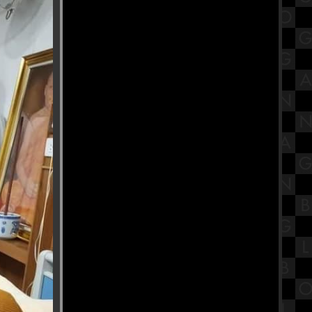
ชิงออสการ์
พิพิธภัณฑ์สมเด็จพระมหารัชมังคลา
จารย์ วัดปากน้ำ ภาษีเจริญ
Buffet Story - บุฟเฟ่ต์ สตอรี่ ปิ้งย่างโค
ขุน ทะเลเผา อนุสาวรีย์ชัย Part1
สรุปทฤษฎีพัฒนาการทางจิตสังคม
ของอีริกสัน (Erikson's Psychosocial
Theory)
ทำบุญตักบาตรเทโว วัดอุทยาน
พระราม5 จังหวัดนนทบุรี
ก๋วยเตี๋ยวเรือหม้อไฟ นายเอก
ก๋วยเตี๋ยวเรือ บางสะแก สาย1
รีวิวภาพยนตร์ "Tee Yod" ธี่หยด :
สยองขวัญแอ็กชันเดือด อิทธิฤทธิ์ผีปั่น
ประสาทสุดเฮี้ยน
วัดหงส์รัตนาราม วัดสวย กรุงเทพฯ
พิกัดสายบุญ ที่ต้องไปไหว้ขอพร
"งานนวราตรี 2566" พิธีแห่ วัดพระศรี
มหาอุมาเทวี (วัดแขก สีลม)
สรุปวิชาสังคมไทยสังคมโลกใน
ศตวรรษที่ 21 เรื่องบทบาทการ