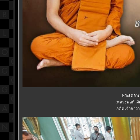
พระเดชพร
(หลวงพ่อกำจั
อดีตเจ้าอาวา