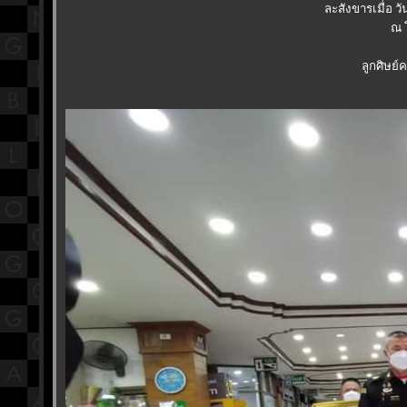
ละสังขารเมื่อ วั
ณ 
ลูกศิษย์