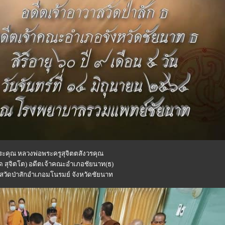
ะคุณ หลวงพ่อพระครูสุจิตตสังวรคุณ
ด สุจิตโต) อดีตเจ้าคณะอำเภอชัยนาท(ธ)
สวัดป่าสักอำเภอมโนรมย์ จังหวัดชัยนาท