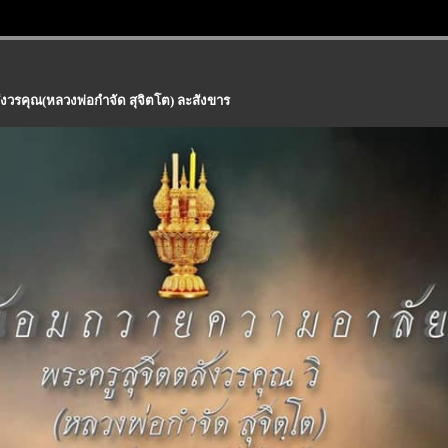
ังวรคุณ(หลวงพ่อกำจัด สุจิตโต) ละสังขาร