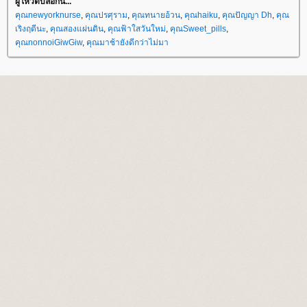
ผู้โหวตบล็อกนี้...
คุณnewyorknurse
,
คุณปรศุราม
,
คุณทนายอ้วน
,
คุณhaiku
,
คุณปัญญา Dh
,
คุณ
เริงฤดีนะ
,
คุณสองแผ่นดิน
,
คุณฟ้าใสวันใหม่
,
คุณSweet_pills
,
คุณnonnoiGiwGiw
,
คุณมาช้ายังดีกว่าไม่มา