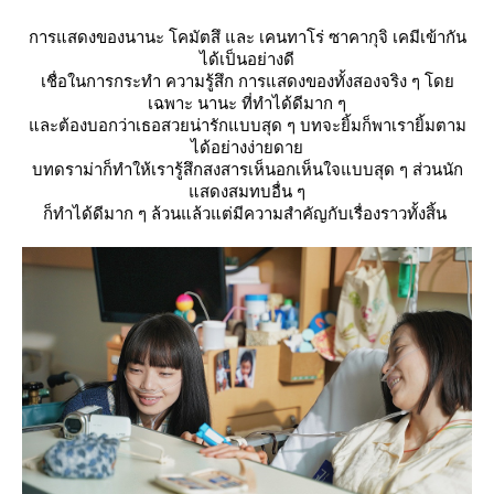
การแสดงของนานะ โคมัตสึ และ เคนทาโร่ ซาคากุจิ เคมีเข้ากัน
ได้เป็นอย่างดี
เชื่อในการกระทำ ความรู้สึก การแสดงของทั้งสองจริง ๆ โด
เฉพาะ นานะ ที่ทำได้ดีมาก ๆ
ละต้องบอกว่าเธอสวยน่ารักแบบสุด ๆ บทจะยิ้มก็พาเรายิ้มตาม
ได้อย่างง่ายดา
บทดราม่าก็ทำให้เรารู้สึกสงสารเห็นอกเห็นใจแบบสุด ๆ ส่วนนัก
สดงสมทบอื่น ๆ
ก็ทำได้ดีมาก ๆ ล้วนแล้วแต่มีความสำคัญกับเรื่องราวทั้งสิ้น