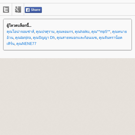
ผู้โหวตบล็อกนี้...
คุณโอน่าจอมซ่าส์
,
คุณปรศุราม
,
คุณหอมกร
,
คุณhaiku
,
คุณ**mp5**
,
คุณทนา
อ้วน
,
คุณtanjira
,
คุณปัญญา Dh
,
คุณสายหมอกและก้อนเมฆ
,
คุณจันทราน็อค
เทิร์น
,
คุณNENE77