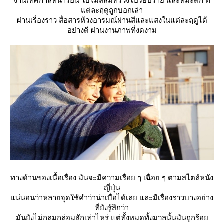
งานเทศกาลหน้าร้อน ใบไม้สีส้มที่ร่วงโปรยปราย และหิมะตก ที่
ต่ละฤดูถูกบอกเล่า
ผ่านเรื่องราว สื่อสารห้วงอารมณ์ผ่านสีและแสงในแต่ละฤดูได้
อย่างดี ผ่านงานภาพที่งดงาม
ทางด้านของเนื้อเรื่อง มันจะมีความเรื่อย ๆ เฉื่อย ๆ ตามสไตล์หนัง
ญี่ปุ่น
น่นอนว่าหลายจุดใช้คำว่าน่าเบื่อได้เลย และมีเรื่องราวบางอย่าง
ที่ยังรู้สึกว่า
มันยังไม่กลมกล่อมสักเท่าไหร่ แต่ทั้งหมดทั้งมวลนั้นมันถูกร้อ