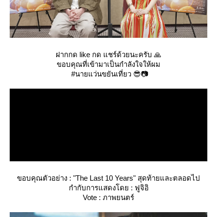
ฝากกด like กด แชร์ด้วยนะครับ 🙏
ขอบคุณที่เข้ามาเป็นกำลังใจให้ผม
#นายแว่นขยันเที่ยว 😎📷
ขอบคุณตัวอย่าง : "The Last 10 Years" สุดท้ายและตลอดไป
กำกับการแสดงโดย : ฟูจิอิ
Vote : ภาพยนตร์