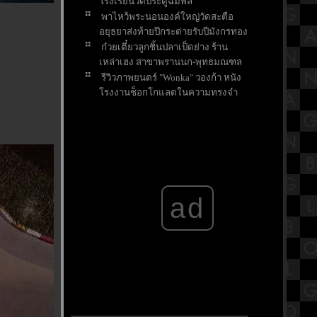
รงเรียนวัดประดู่ฉิมพลี
พาไหว้พระนอนองค์ใหญ่วัดสะตือ
อยุธยาส่งท้ายปีกระต่ายรับปีมังกรทอง
ก๋วยเตี๋ยวลูกชิ้นปลาเป็ดย่าง ร้าน
เหล่าเฮง สาขาพรานนก-พุทธมณฑล
รีวิวภาพยนตร์ "Wonka" วองก้า หนัง
รงงานช็อกโกแลตในความทรงจำ
ของใครหลายๆคน
ขอพรส่งท้ายปี ให้เจอเรื่องดีๆในปี
มังกรที่ศาลหลักเมืองจังหวัดสระบุรี
ตามล่าแก้วน้ำโดราเอมอน สุดคาวาอี้
ที่ร้านไก่ย่างChester's
สรุปวิชาคณิตศาสตร์ชั้นมัธยมศึกษา
ad
ตอนปลาย (ม.5) เรื่องเมตริกซ์
กราบขอพร "หลวงพ่ออโนทัยและ
หลวงพ่อเงิน อุตตโม" วัดจันทาราม
ราชบุรี
บ้านพักติดชายหาดชะอำ สีสัน
รีสอร์ท จังหวัดเพชรบุรี
รีวิวภาพยนตร์ "Napoleon" จักรพร
รดินโปเลียน ภาพยนตร์แอ็คชั่น-