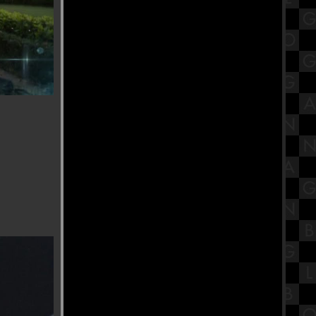
พาส่องงาน Thailand Game Show
2023 พร้อมพรีวิวเกม
นะนำสถานที่กินเจ โรงเจบ้วนฮกตั้ว
บ้านโปง ราชบุรี
รีวิวภาพยนตร์ "The Exorcist :
Believer" หมอผี เอ็กซอร์ซิสต์ : ผู้
ศรัทธา
ขอเชิญร่วมถือศีลกินผัก "โรงเจฮะ
ซุ่นตั๊ว" แม่กลอง
ข้าวหน้าเกาหลีรสเผ็ด Church's
Texas Chicken สาขา SiamsCape
สรุปวิชาโลกดาราศาสตร์และอวกาศ
ชั้นมัธยมศึกษาตอนปลาย (ม.5) เรื่อง
ระบบสุริยะ Part 2
พาเที่ยว วิว "New Normal ของชาวฝั่ง
ธน" วัดปากน้ำ ภาษีเจริญ
ร้านอาหารบรรยากาศดีริมแม่น้ำ
เจ้าพระยา CAF KUDEEJEEN (River
Walk View)
รีวิวภาพยนตร์ "Khong-Khaek" ของ
ขก