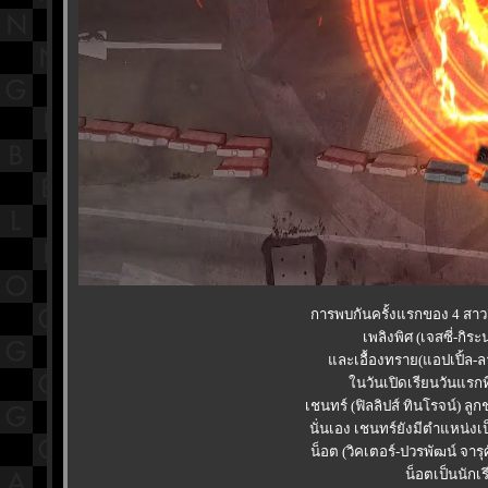
การพบกันครั้งแรกของ 4 สาวธิ
เพลิงพิศ (เจสซี่-กิระ
ละเอื้องทราย(แอปเปิ้ล-ลา
นวันเปิดเรียนวันแรกที่
เชนทร์ (ฟิลลิปส์ ทินโรจน์) ล
นั่นเอง เชนทร์ยังมีตำแหน
น็อต (วิคเตอร์-ปวรพัฒน์ จารุ
น็อตเป็นนักเ