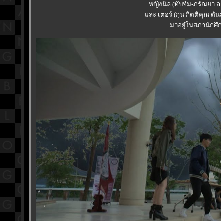
หญิงนิล (ทับทิม-ภรัณยา 
ละ เตอร์ (กุน-กิตติคุณ ตันส
มาอยู่ในสภานักศึ