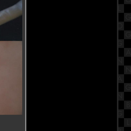
เปิดประวัติ พระมงคลเทพมุนี (สด
จนฺทสโร) วัดปากน้ำ ภาษีเจริญ
มหกรรมของเล่นรถรางและโมเดล
Tomica ที่ ไอคอนสยาม ชั้น 1
สรุปวิชาโลกดาราศาสตร์และอวกาศ
ชั้นมัธยมศึกษาตอนปลาย (ม.5) เรื่อง
ระบบสุริยะ Part 1
รํานาฏศิลป์อินเดีย ถวายพระพิฆเนศ
ณ บ้านปาราวัติมาลัยไกรลาศสถาน
ก๋วยเตี๋ยวต้มยำหมูสัม ป้าป๋อง วัดอ่าง
ก้ว จังหวัดกรุงเทพฯ
รีวิวภาพยนตร์ "A Haunting in
Venice" ฆาตกรรมหลอนแห่งนคร
เวนิส
วัดกษัตราธิราชวรวิหาร ไหว้ขอพร
เรื่องงาน เสริมเมตตามหานิยม
ร้านนายตึ๋ง ข้าวหมูแดง ของดีตลาด
กระทุมแบน จังหวัดสมุทรสาคร
สรุปวิชาวิทยาศาสตร์ชั้นมัธยมศึกษา
ตอนต้น (ม.1) เรื่องระบบหายใจ
วัดเก่ากลางกรุง วัดจำปา พุทธมณฑล