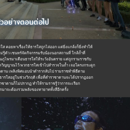
รใส คอยหาเรื่องให้ธารใสถูกไล่ออก แต่ยิ่งแกล้งก็ยิ่งทำให้
ู้ตัว เชนทร์จัดกิจกรรมรับน้องนอกสถานที่ ใกล้ถ้ำที่
ณภูไพรมาเตือนธารใสให้ระวังอันตราย แต่ถูกรามราชกับ
) สะกดวิญญาณไว้ พวกธารใสเข้าไปสำรวจในถ้ำ เจอโครงกระดูก
ตาน เพลิงพิศแอบนำตำรากลับไป รามราชทำพิธีตาม
ารใสอยู่ในช่วงวิกฤติ เพื่อที่ตำราซาตานจะได้ปรากฏออก
าซาตานก็ไม่ปรากฏ ทำให้รามราชรู้ว่าการจะเรียก
าจะต้องรวมพลังของทายาททั้งสี่อีกครั้ง