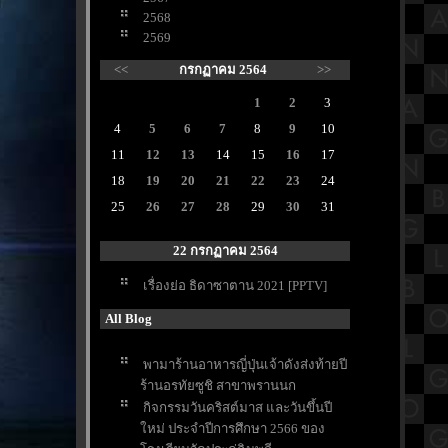
2568
2569
<<
กรกฏาคม 2564
>>
1
2
3
4
5
6
7
8
9
10
11
12
13
14
15
16
17
18
19
20
21
22
23
24
25
26
27
28
29
30
31
22 กรกฏาคม 2564
เรื่องย่อ ธิดาซาตาน 2021 [PPTV]
All Blog
พามาร้านอาหารญี่ปุ่นเจ้าดังส่งท้ายปี
ร้านอรทัยซูชิ สาขาพรานนก
กิจกรรมวันคริสต์มาส และวันขึ้นปี
หม่ ประจำปีการศึกษา 2566 ของ