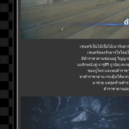
เชนทร์เป็นไม้เบื่อไม้เมากับธา
เชนทร์หลงรักธารใสโดยไม่ร
มีตำราซาตานซ่อนอยู่ วิญญา
นงลักษณ์ (ตู่-จารุศิริ ภูวนัย
ของภูไพร และพบตำราซา
หาตำราซาตาน กระตุ้นให้พวกธ
มาช่วย แต่สุดท้ายตำร
ตำราซาตานออกม