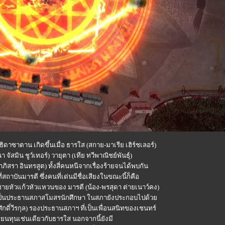
ดาซาตาน เกิดขึ้นเมื่อ ธารใส (สกาย-มาเรีย เฮิร์ชเลอร์)
นา จัสมิน ชูว์เทอร์) วายุตา (เทีย ทวีพาณิชย์พันธุ์)
ภิสรา อินทรสูต) ทั้งสี่คนหนีจากเรื่องร้ายจนได้พบกัน
สถาบันมารตี ซึ่งคนที่เด่นมีชื่อเสียงในขณะนี้ก็คือ
ูกชายหัวแก้วหัวแหวนของ มารตี (น้อง-พรสุดา ต่ายเนาว์คง)
่งเป็นประธานสภาสโมสรนักศึกษา ในสภายังประกอบไปด้ว
ศักดิ์วีรกุล) รองประธานสภาฯ ที่เป็นเพื่อนสนิทของเชนทร์
รียนทุนเช่นเดียวกับธารใส นอกจากนี้ยังมี