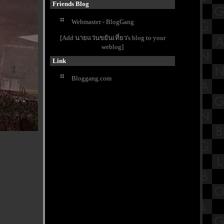
สงคราม
Friends Blog
เปิดประวัติวัดนายโรง วัดดังใจกลาง
Webmaster - BlogGang
กรุงเทพมหานคร
ข้าวมันไก่นายชัย อร่อยแบบอ่อนมัน
[Add นายแว่นขยันเที่ยว's blog to your
ละที่เศรษฐีเรือทอง
weblog]
กิจกรรมวันลอยกระทง 2566
Link
รงเรียนวัดประดู่ฉิมพลี
วัดริมแม่น้ำบรรยากาศดี วัดคุ้ม
Bloggang.com
ตำหนัก "ตำหนักพระเจ้าเสือ" เพชรบุรี
ซุปหม่าล่ากระดูกหมูน้ำข้น ร้าน4แยก
นมหก MRTท่าพระ กรุงเทพฯ
สรุปวิชาประวัติศาสตร์ชั้นประถม
ศึกษาตอนปลาย (ป.6) เรื่องภูมิภาค
เอเชียตะวันออกเฉียงใต้
พามาเที่ยววัดเก่าแก่อายุกว่า 500 ปี ที่
วัดหน้าพระเมรุราชิการาม อยุธยาฯ
Buffet Story - บุฟเฟ่ต์ สตอรี่ ปิ้งย่างโค
ขุน ทะเลเผา อนุสาวรีย์ชัย Part2
รีวิวภาพยนตร์ "Not Frlends" เพื่อน
(ไม่) สนิท : ครบทุกอารมณ์ สมมงหนัง
ชิงออสการ์