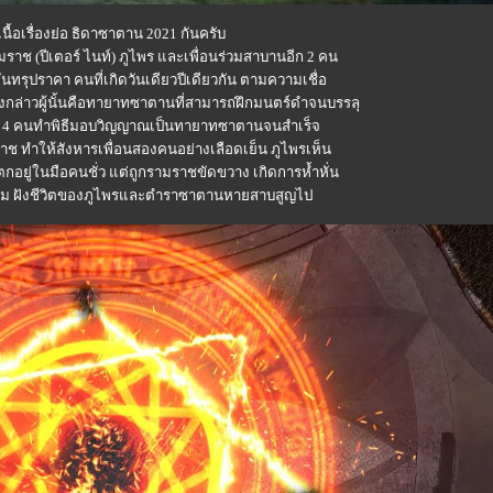
ื้อเรื่องย่อ ธิดาซาตาน 2021 กันครับ
ช (ปีเตอร์ ไนท์) ภูไพร และเพื่อนร่วมสาบานอีก 2 คน
จันทรุปราคา คนที่เกิดวันเดียวปีเดียวกัน ตามความเชื่อ
นดังกล่าวผู้นั้นคือทายาทซาตานที่สามารถฝึกมนตร์ดำจนบรรลุ
อทั้ง 4 คนทำพิธีมอบวิญญาณเป็นทายาทซาตานจนสำเร็จ
ทำให้สังหารเพื่อนสองคนอย่างเลือดเย็น ภูไพรเห็น
กอยู่ในมือคนชั่ว แต่ถูกรามราชขัดขวาง เกิดการห้ำหั่น
่ม ฝังชีวิตของภูไพรและตำราซาตานหายสาบสูญไป