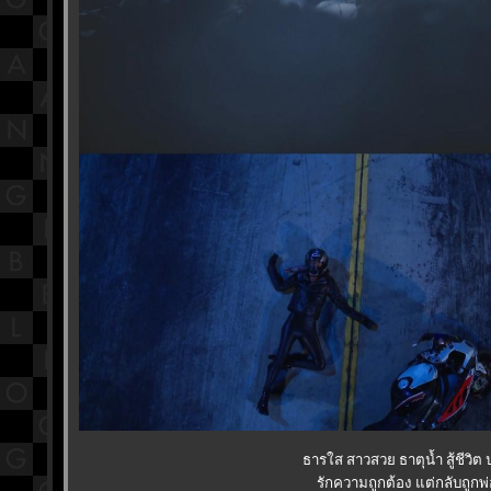
ธารใส สาวสวย ธาตุน้ำ สู้ชีวิต
รักความถูกต้อง แต่กลับถูกพ่อ