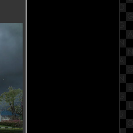
พิพิธภัณฑ์สมเด็จพระมหารัชมังคลา
จารย์ วัดปากน้ำ ภาษีเจริญ
Buffet Story - บุฟเฟ่ต์ สตอรี่ ปิ้งย่างโค
ขุน ทะเลเผา อนุสาวรีย์ชัย Part1
สรุปทฤษฎีพัฒนาการทางจิตสังคม
ของอีริกสัน (Erikson's Psychosocial
Theory)
ทำบุญตักบาตรเทโว วัดอุทยาน
พระราม5 จังหวัดนนทบุรี
ก๋วยเตี๋ยวเรือหม้อไฟ นายเอก
ก๋วยเตี๋ยวเรือ บางสะแก สาย1
รีวิวภาพยนตร์ "Tee Yod" ธี่หยด :
สยองขวัญแอ็กชันเดือด อิทธิฤทธิ์ผีปั่น
ประสาทสุดเฮี้ยน
วัดหงส์รัตนาราม วัดสวย กรุงเทพฯ
พิกัดสายบุญ ที่ต้องไปไหว้ขอพร
"งานนวราตรี 2566" พิธีแห่ วัดพระศรี
มหาอุมาเทวี (วัดแขก สีลม)
สรุปวิชาสังคมไทยสังคมโลกใน
ศตวรรษที่ 21 เรื่องบทบาทการ
เคลื่อนไหวทางศาสนาของไท