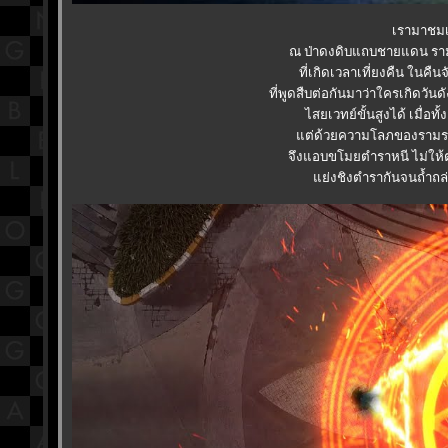
เรามาชมเน
ณ ป่าดงดิบแถบชายแดน รามรา
ที่เกิดเวลาเที่ยงคืน ในคืน
ที่พูดสืบต่อกันมาว่าใครเกิดวั
ไสยเวทย์ขั้นสูงได้ เมื่
ต่ด้วยความโลภของรามราช 
จึงแอบขโมยตำราหนี ไม่ให้ต
่งชิงตำรากันจนถ้ำถล