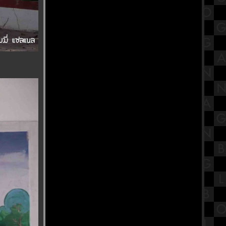
ชิงออสการ์
พิพิธภัณฑ์สมเด็จพระมหารัชมังคลา
จารย์ วัดปากน้ำ ภาษีเจริญ
Buffet Story - บุฟเฟ่ต์ สตอรี่ ปิ้งย่างโค
ขุน ทะเลเผา อนุสาวรีย์ชัย Part1
สรุปทฤษฎีพัฒนาการทางจิตสังคม
ของอีริกสัน (Erikson's Psychosocial
Theory)
ทำบุญตักบาตรเทโว วัดอุทยาน
พระราม5 จังหวัดนนทบุรี
ก๋วยเตี๋ยวเรือหม้อไฟ นายเอก
ก๋วยเตี๋ยวเรือ บางสะแก สาย1
รีวิวภาพยนตร์ "Tee Yod" ธี่หยด :
สยองขวัญแอ็กชันเดือด อิทธิฤทธิ์ผีปั่น
ประสาทสุดเฮี้ยน
วัดหงส์รัตนาราม วัดสวย กรุงเทพฯ
พิกัดสายบุญ ที่ต้องไปไหว้ขอพร
"งานนวราตรี 2566" พิธีแห่ วัดพระศรี
มหาอุมาเทวี (วัดแขก สีลม)
สรุปวิชาสังคมไทยสังคมโลกใน
ศตวรรษที่ 21 เรื่องบทบาทการ