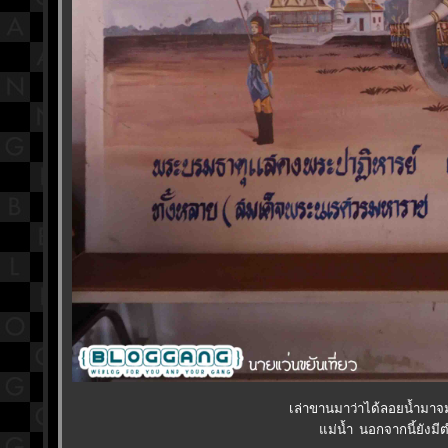
เล่าขานมาว่าได้ลอยน้ำมาจม 
ม่น้ำ นอกจากนี้ยังมีต