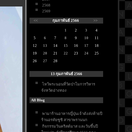
2568
2569
<<
กุมภาพันธ์ 2566
>>
1
2
3
4
5
6
7
8
9
10
11
12
13
14
15
16
17
18
19
20
21
22
23
24
25
26
27
28
13 กุมภาพันธ์ 2566
ไหว้พระนอนที่วัดป่าโมกวรวิหาร
จังหวัดอ่างทอง
All Blog
พามาร้านอาหารญี่ปุ่นเจ้าดังส่งท้ายปี
ร้านอรทัยซูชิ สาขาพรานนก
กิจกรรมวันคริสต์มาส และวันขึ้นปี