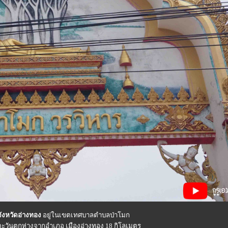
จังหวัดอ่างทอง
อยู่ในเขตเทศบาลตำบลป่าโมก
่งตะวันตกห่างจากอำเภอ เมืองอ่างทอง 18 กิโลเมตร