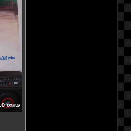
เคลื่อนไหวทางศาสนาของไท
พาส่องงาน Thailand Game Show
2023 พร้อมพรีวิวเกม
นะนำสถานที่กินเจ โรงเจบ้วนฮกตั้ว
บ้านโปง ราชบุรี
รีวิวภาพยนตร์ "The Exorcist :
Believer" หมอผี เอ็กซอร์ซิสต์ : ผู้
ศรัทธา
ขอเชิญร่วมถือศีลกินผัก "โรงเจฮะ
ซุ่นตั๊ว" แม่กลอง
ข้าวหน้าเกาหลีรสเผ็ด Church's
Texas Chicken สาขา SiamsCape
สรุปวิชาโลกดาราศาสตร์และอวกาศ
ชั้นมัธยมศึกษาตอนปลาย (ม.5) เรื่อง
ระบบสุริยะ Part 2
พาเที่ยว วิว "New Normal ของชาวฝั่ง
ธน" วัดปากน้ำ ภาษีเจริญ
ร้านอาหารบรรยากาศดีริมแม่น้ำ
เจ้าพระยา CAF KUDEEJEEN (River
Walk View)
รีวิวภาพยนตร์ "Khong-Khaek" ของ
ขก