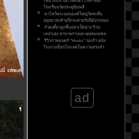
หม่ ประจำปีการศึกษา 2566 ของ
รงเรียนวัดประดู่ฉิมพลี
พาไหว้พระนอนองค์ใหญ่วัดสะตือ
อยุธยาส่งท้ายปีกระต่ายรับปีมังกรทอง
ก๋วยเตี๋ยวลูกชิ้นปลาเป็ดย่าง ร้าน
เหล่าเฮง สาขาพรานนก-พุทธมณฑล
รีวิวภาพยนตร์ "Wonka" วองก้า หนัง
รงงานช็อกโกแลตในความทรงจำ
ของใครหลายๆคน
ขอพรส่งท้ายปี ให้เจอเรื่องดีๆในปี
มังกรที่ศาลหลักเมืองจังหวัดสระบุรี
ตามล่าแก้วน้ำโดราเอมอน สุดคาวาอี้
ที่ร้านไก่ย่างChester's
สรุปวิชาคณิตศาสตร์ชั้นมัธยมศึกษา
ad
ตอนปลาย (ม.5) เรื่องเมตริกซ์
กราบขอพร "หลวงพ่ออโนทัยและ
หลวงพ่อเงิน อุตตโม" วัดจันทาราม
ราชบุรี
บ้านพักติดชายหาดชะอำ สีสัน
รีสอร์ท จังหวัดเพชรบุรี
รีวิวภาพยนตร์ "Napoleon" จักรพร