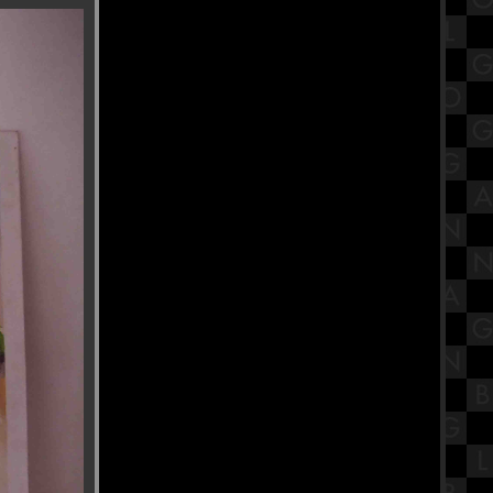
เปิดประวัติ พระมงคลเทพมุนี (สด
จนฺทสโร) วัดปากน้ำ ภาษีเจริญ
มหกรรมของเล่นรถรางและโมเดล
Tomica ที่ ไอคอนสยาม ชั้น 1
สรุปวิชาโลกดาราศาสตร์และอวกาศ
ชั้นมัธยมศึกษาตอนปลาย (ม.5) เรื่อง
ระบบสุริยะ Part 1
รํานาฏศิลป์อินเดีย ถวายพระพิฆเนศ
ณ บ้านปาราวัติมาลัยไกรลาศสถาน
ก๋วยเตี๋ยวต้มยำหมูสัม ป้าป๋อง วัดอ่าง
ก้ว จังหวัดกรุงเทพฯ
รีวิวภาพยนตร์ "A Haunting in
Venice" ฆาตกรรมหลอนแห่งนคร
เวนิส
วัดกษัตราธิราชวรวิหาร ไหว้ขอพร
เรื่องงาน เสริมเมตตามหานิยม
ร้านนายตึ๋ง ข้าวหมูแดง ของดีตลาด
กระทุมแบน จังหวัดสมุทรสาคร
สรุปวิชาวิทยาศาสตร์ชั้นมัธยมศึกษา
ตอนต้น (ม.1) เรื่องระบบหายใจ