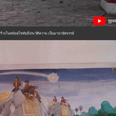
สร้างในสมัยสุโขทัยมีประวัติความ เป็นมาน่าอัศจรรย์