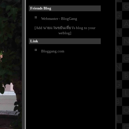
รดินโปเลียน ภาพยนตร์แอ็คชั่น-
สงคราม
Friends Blog
เปิดประวัติวัดนายโรง วัดดังใจกลาง
Webmaster - BlogGang
กรุงเทพมหานคร
ข้าวมันไก่นายชัย อร่อยแบบอ่อนมัน
[Add นายแว่นขยันเที่ยว's blog to your
ละที่เศรษฐีเรือทอง
weblog]
กิจกรรมวันลอยกระทง 2566
Link
รงเรียนวัดประดู่ฉิมพลี
วัดริมแม่น้ำบรรยากาศดี วัดคุ้ม
Bloggang.com
ตำหนัก "ตำหนักพระเจ้าเสือ" เพชรบุรี
ซุปหม่าล่ากระดูกหมูน้ำข้น ร้าน4แยก
นมหก MRTท่าพระ กรุงเทพฯ
สรุปวิชาประวัติศาสตร์ชั้นประถม
ศึกษาตอนปลาย (ป.6) เรื่องภูมิภาค
เอเชียตะวันออกเฉียงใต้
พามาเที่ยววัดเก่าแก่อายุกว่า 500 ปี ที่
วัดหน้าพระเมรุราชิการาม อยุธยาฯ
Buffet Story - บุฟเฟ่ต์ สตอรี่ ปิ้งย่างโค
ขุน ทะเลเผา อนุสาวรีย์ชัย Part2
รีวิวภาพยนตร์ "Not Frlends" เพื่อน
(ไม่) สนิท : ครบทุกอารมณ์ สมมงหนัง