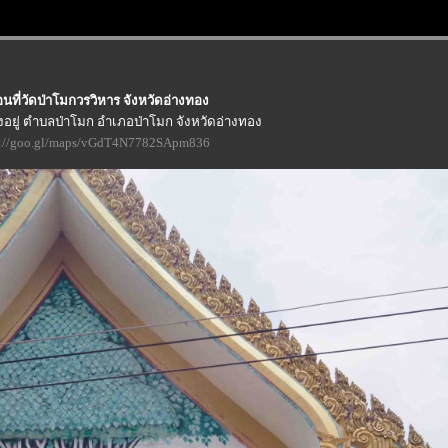
นที่วัดป่าโมกวรวิหาร จังหวัดอ่างทอง
้งอยู่ ตำบลป่าโมก อำเภอป่าโมก จังหวัดอ่างทอง
s://goo.gl/maps/vGdT4N7782SApm836