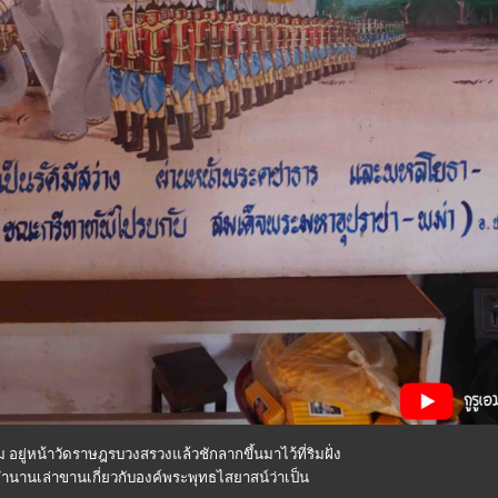
อยู่หน้าวัดราษฎรบวงสรวงแล้วชักลากขึ้นมาไว้ที่ริมฝั่ง
ำนานเล่าขานเกี่ยวกับองค์พระพุทธไสยาสน์ว่าเป็น