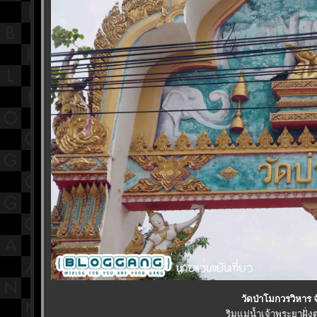
วัดป่าโมกวรวิหาร 
ริมแม่น้ำเจ้าพระยาฝั