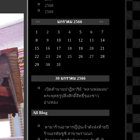
2568
2569
<<
มกราคม 2566
>>
1
2
3
4
5
6
7
8
9
10
11
12
13
14
15
16
17
18
19
20
21
22
23
24
25
26
27
28
29
30
31
30 มกราคม 2566
เปิดตำนานปาฏิหาริย์ "หลวงพ่อผอม"
พระพุทธรูปสิ่งศักดิ์สิทธิ์ของชาว
อ่างทอง
All Blog
พามาร้านอาหารญี่ปุ่นเจ้าดังส่งท้ายปี
ร้านอรทัยซูชิ สาขาพรานนก