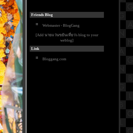
รีวิวภาพยนตร์ "Napoleon" จักรพร
รดินโปเลียน ภาพยนตร์แอ็คชั่น-
สงคราม
Friends Blog
เปิดประวัติวัดนายโรง วัดดังใจกลาง
Webmaster - BlogGang
กรุงเทพมหานคร
ข้าวมันไก่นายชัย อร่อยแบบอ่อนมัน
[Add นายแว่นขยันเที่ยว's blog to your
ละที่เศรษฐีเรือทอง
weblog]
กิจกรรมวันลอยกระทง 2566
Link
รงเรียนวัดประดู่ฉิมพลี
วัดริมแม่น้ำบรรยากาศดี วัดคุ้ม
Bloggang.com
ตำหนัก "ตำหนักพระเจ้าเสือ" เพชรบุรี
ซุปหม่าล่ากระดูกหมูน้ำข้น ร้าน4แยก
นมหก MRTท่าพระ กรุงเทพฯ
สรุปวิชาประวัติศาสตร์ชั้นประถม
ศึกษาตอนปลาย (ป.6) เรื่องภูมิภาค
เอเชียตะวันออกเฉียงใต้
พามาเที่ยววัดเก่าแก่อายุกว่า 500 ปี ที่
วัดหน้าพระเมรุราชิการาม อยุธยาฯ
Buffet Story - บุฟเฟ่ต์ สตอรี่ ปิ้งย่างโค
ขุน ทะเลเผา อนุสาวรีย์ชัย Part2
รีวิวภาพยนตร์ "Not Frlends" เพื่อน