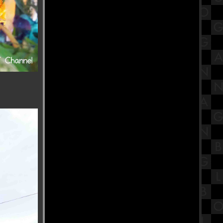
(ไม่) สนิท : ครบทุกอารมณ์ สมมงหนัง
ชิงออสการ์
พิพิธภัณฑ์สมเด็จพระมหารัชมังคลา
จารย์ วัดปากน้ำ ภาษีเจริญ
Buffet Story - บุฟเฟ่ต์ สตอรี่ ปิ้งย่างโค
ขุน ทะเลเผา อนุสาวรีย์ชัย Part1
สรุปทฤษฎีพัฒนาการทางจิตสังคม
ของอีริกสัน (Erikson's Psychosocial
Theory)
ทำบุญตักบาตรเทโว วัดอุทยาน
พระราม5 จังหวัดนนทบุรี
ก๋วยเตี๋ยวเรือหม้อไฟ นายเอก
ก๋วยเตี๋ยวเรือ บางสะแก สาย1
รีวิวภาพยนตร์ "Tee Yod" ธี่หยด :
สยองขวัญแอ็กชันเดือด อิทธิฤทธิ์ผีปั่น
ประสาทสุดเฮี้ยน
วัดหงส์รัตนาราม วัดสวย กรุงเทพฯ
พิกัดสายบุญ ที่ต้องไปไหว้ขอพร
"งานนวราตรี 2566" พิธีแห่ วัดพระศรี
มหาอุมาเทวี (วัดแขก สีลม)
สรุปวิชาสังคมไทยสังคมโลกใน