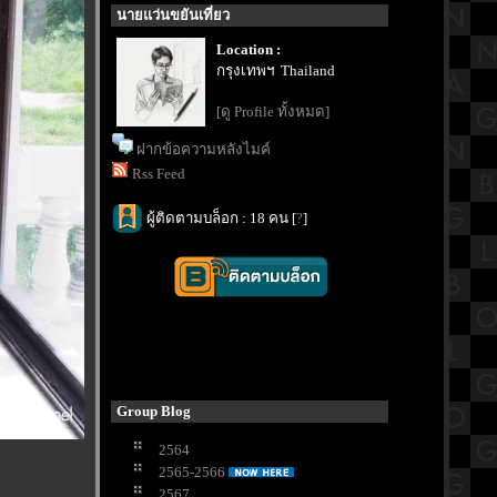
นายแว่นขยันเที่ยว
Location :
กรุงเทพฯ Thailand
[ดู Profile ทั้งหมด]
ฝากข้อความหลังไมค์
Rss Feed
ผู้ติดตามบล็อก : 18 คน [
?
]
Group Blog
2564
2565-2566
2567