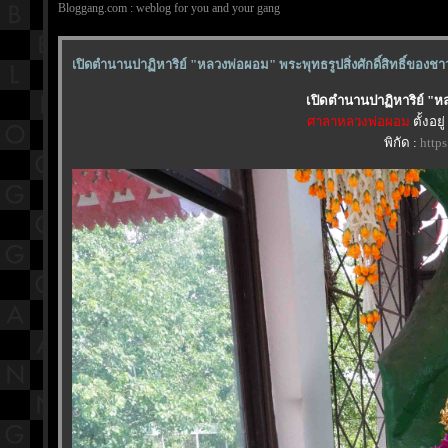
Bloggang.com : weblog for you and your gang
เปิดตำนานปาฏิหาริย์ "หลวงพ่อผอม" พระพุทธรูปสิ่งศักดิ์สิทธิ์ของช
เปิดตำนานปาฏิหาริย์ "หล
ศาลาหลวงพ่อผอม
ตั้งอย
พิกัด :
http