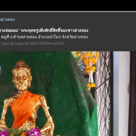
าวอ่างทอง
วงพ่อผอม" พระพุทธรูปสิ่งศักดิ์สิทธิ์ของชาวอ่างทอง
ู่ หมูที่ 4 ตำบลสายทอง อำเภอป่าโมก จังหวัดอ่างทอง
s://goo.gl/maps/tpA9nP3AENWtxdwE9