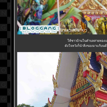
ห้ชาวบ้านในตำบลสายทองและ
ดังใจหวังก็นำสิ่งของมาแก้บนด