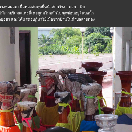
ลวงพ่อผอม เนื้อทองสัมฤทธิ์หน้าตักกว้าง 1 ศอก 1 คืบ
ไม้เก่าบริเวณแห่งนี้เคยถูกขโมยลักไป ซุกซ่อนอยู่ในบ่อน้ำ
อยุธยา และได้แสดงปฏิหาริย์เมื่อชาวบ้านในตำบลสายทอง