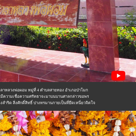
เวณศาลาหลวงพ่อผอม หมู่ที่ 4 ตำบลสายทอง อำเภอป่าโมก
ที่มีความเชื่อความศรัทธาจะมาบนบานศาลกล่าวขอพร
ริด สิ่งศักดิ์สิทธิ์ ปางทรมานกายเป็นที่ยึดเหนี่ยวจิตใจ