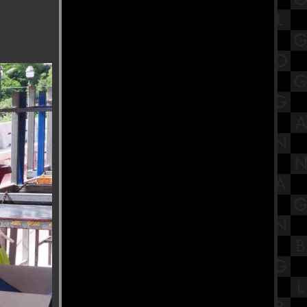
ขก
เปิดประวัติ พระมงคลเทพมุนี (สด
จนฺทสโร) วัดปากน้ำ ภาษีเจริญ
มหกรรมของเล่นรถรางและโมเดล
Tomica ที่ ไอคอนสยาม ชั้น 1
สรุปวิชาโลกดาราศาสตร์และอวกาศ
ชั้นมัธยมศึกษาตอนปลาย (ม.5) เรื่อง
ระบบสุริยะ Part 1
รํานาฏศิลป์อินเดีย ถวายพระพิฆเนศ
ณ บ้านปาราวัติมาลัยไกรลาศสถาน
ก๋วยเตี๋ยวต้มยำหมูสัม ป้าป๋อง วัดอ่าง
ก้ว จังหวัดกรุงเทพฯ
รีวิวภาพยนตร์ "A Haunting in
Venice" ฆาตกรรมหลอนแห่งนคร
เวนิส
วัดกษัตราธิราชวรวิหาร ไหว้ขอพร
เรื่องงาน เสริมเมตตามหานิยม
ร้านนายตึ๋ง ข้าวหมูแดง ของดีตลาด
กระทุมแบน จังหวัดสมุทรสาคร
สรุปวิชาวิทยาศาสตร์ชั้นมัธยมศึกษา