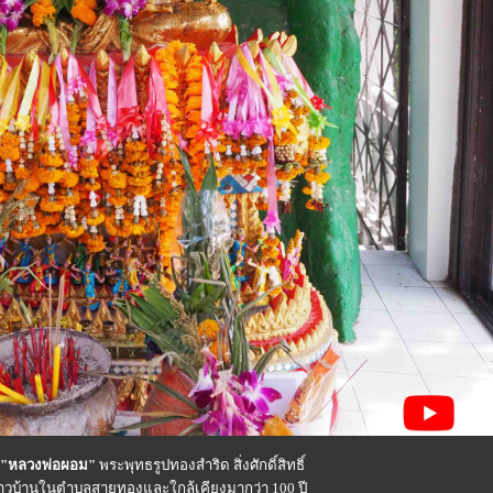
"หลวงพ่อผอม"
พระพุทธรูปทองสำริด สิ่งศักดิ์สิทธิ์
จชาวบ้านในตำบลสายทองและใกล้เคียงมากว่า 100 ปี