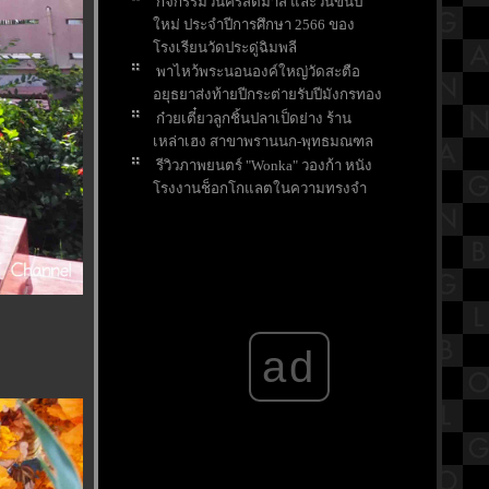
กิจกรรมวันคริสต์มาส และวันขึ้นปี
หม่ ประจำปีการศึกษา 2566 ของ
รงเรียนวัดประดู่ฉิมพลี
พาไหว้พระนอนองค์ใหญ่วัดสะตือ
อยุธยาส่งท้ายปีกระต่ายรับปีมังกรทอง
ก๋วยเตี๋ยวลูกชิ้นปลาเป็ดย่าง ร้าน
เหล่าเฮง สาขาพรานนก-พุทธมณฑล
รีวิวภาพยนตร์ "Wonka" วองก้า หนัง
รงงานช็อกโกแลตในความทรงจำ
ของใครหลายๆคน
ขอพรส่งท้ายปี ให้เจอเรื่องดีๆในปี
มังกรที่ศาลหลักเมืองจังหวัดสระบุรี
ตามล่าแก้วน้ำโดราเอมอน สุดคาวาอี้
ที่ร้านไก่ย่างChester's
สรุปวิชาคณิตศาสตร์ชั้นมัธยมศึกษา
ad
ตอนปลาย (ม.5) เรื่องเมตริกซ์
กราบขอพร "หลวงพ่ออโนทัยและ
หลวงพ่อเงิน อุตตโม" วัดจันทาราม
ราชบุรี
บ้านพักติดชายหาดชะอำ สีสัน
รีสอร์ท จังหวัดเพชรบุรี