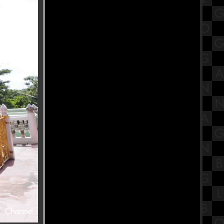
ศตวรรษที่ 21 เรื่องบทบาทการ
เคลื่อนไหวทางศาสนาของไท
พาส่องงาน Thailand Game Show
2023 พร้อมพรีวิวเกม
นะนำสถานที่กินเจ โรงเจบ้วนฮกตั้ว
บ้านโปง ราชบุรี
รีวิวภาพยนตร์ "The Exorcist :
Believer" หมอผี เอ็กซอร์ซิสต์ : ผู้
ศรัทธา
ขอเชิญร่วมถือศีลกินผัก "โรงเจฮะ
ซุ่นตั๊ว" แม่กลอง
ข้าวหน้าเกาหลีรสเผ็ด Church's
Texas Chicken สาขา SiamsCape
สรุปวิชาโลกดาราศาสตร์และอวกาศ
ชั้นมัธยมศึกษาตอนปลาย (ม.5) เรื่อง
ระบบสุริยะ Part 2
พาเที่ยว วิว "New Normal ของชาวฝั่ง
ธน" วัดปากน้ำ ภาษีเจริญ
ร้านอาหารบรรยากาศดีริมแม่น้ำ
เจ้าพระยา CAF KUDEEJEEN (River
Walk View)
รีวิวภาพยนตร์ "Khong-Khaek" ของ