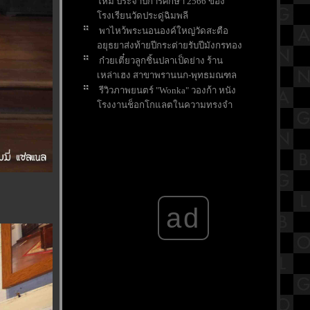
หม่ ประจำปีการศึกษา 2566 ของ
รงเรียนวัดประดู่ฉิมพลี
พาไหว้พระนอนองค์ใหญ่วัดสะตือ
อยุธยาส่งท้ายปีกระต่ายรับปีมังกรทอง
ก๋วยเตี๋ยวลูกชิ้นปลาเป็ดย่าง ร้าน
เหล่าเฮง สาขาพรานนก-พุทธมณฑล
รีวิวภาพยนตร์ "Wonka" วองก้า หนัง
รงงานช็อกโกแลตในความทรงจำ
ของใครหลายๆคน
ขอพรส่งท้ายปี ให้เจอเรื่องดีๆในปี
มังกรที่ศาลหลักเมืองจังหวัดสระบุรี
ตามล่าแก้วน้ำโดราเอมอน สุดคาวาอี้
ที่ร้านไก่ย่างChester's
สรุปวิชาคณิตศาสตร์ชั้นมัธยมศึกษา
ad
ตอนปลาย (ม.5) เรื่องเมตริกซ์
กราบขอพร "หลวงพ่ออโนทัยและ
หลวงพ่อเงิน อุตตโม" วัดจันทาราม
ราชบุรี
บ้านพักติดชายหาดชะอำ สีสัน
รีสอร์ท จังหวัดเพชรบุรี
รีวิวภาพยนตร์ "Napoleon" จักรพร