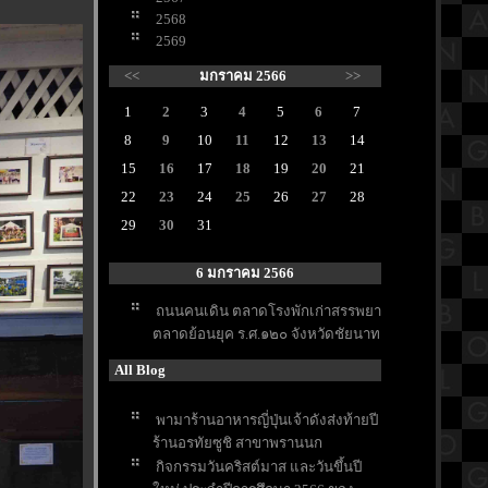
2568
2569
<<
มกราคม 2566
>>
1
2
3
4
5
6
7
8
9
10
11
12
13
14
15
16
17
18
19
20
21
22
23
24
25
26
27
28
29
30
31
6 มกราคม 2566
ถนนคนเดิน ตลาดโรงพักเก่าสรรพยา
ตลาดย้อนยุค ร.ศ.๑๒๐ จังหวัดชัยนาท
All Blog
พามาร้านอาหารญี่ปุ่นเจ้าดังส่งท้ายปี
ร้านอรทัยซูชิ สาขาพรานนก
กิจกรรมวันคริสต์มาส และวันขึ้นปี