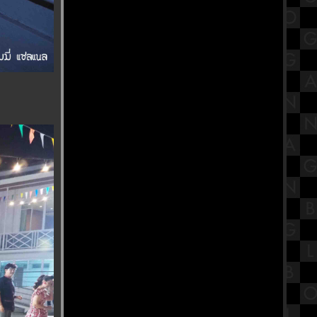
ชิงออสการ์
พิพิธภัณฑ์สมเด็จพระมหารัชมังคลา
จารย์ วัดปากน้ำ ภาษีเจริญ
Buffet Story - บุฟเฟ่ต์ สตอรี่ ปิ้งย่างโค
ขุน ทะเลเผา อนุสาวรีย์ชัย Part1
สรุปทฤษฎีพัฒนาการทางจิตสังคม
ของอีริกสัน (Erikson's Psychosocial
Theory)
ทำบุญตักบาตรเทโว วัดอุทยาน
พระราม5 จังหวัดนนทบุรี
ก๋วยเตี๋ยวเรือหม้อไฟ นายเอก
ก๋วยเตี๋ยวเรือ บางสะแก สาย1
รีวิวภาพยนตร์ "Tee Yod" ธี่หยด :
สยองขวัญแอ็กชันเดือด อิทธิฤทธิ์ผีปั่น
ประสาทสุดเฮี้ยน
วัดหงส์รัตนาราม วัดสวย กรุงเทพฯ
พิกัดสายบุญ ที่ต้องไปไหว้ขอพร
"งานนวราตรี 2566" พิธีแห่ วัดพระศรี
มหาอุมาเทวี (วัดแขก สีลม)
สรุปวิชาสังคมไทยสังคมโลกใน
ศตวรรษที่ 21 เรื่องบทบาทการ