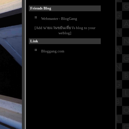
รดินโปเลียน ภาพยนตร์แอ็คชั่น-
สงคราม
Friends Blog
เปิดประวัติวัดนายโรง วัดดังใจกลาง
Webmaster - BlogGang
กรุงเทพมหานคร
ข้าวมันไก่นายชัย อร่อยแบบอ่อนมัน
[Add นายแว่นขยันเที่ยว's blog to your
ละที่เศรษฐีเรือทอง
weblog]
กิจกรรมวันลอยกระทง 2566
Link
รงเรียนวัดประดู่ฉิมพลี
วัดริมแม่น้ำบรรยากาศดี วัดคุ้ม
Bloggang.com
ตำหนัก "ตำหนักพระเจ้าเสือ" เพชรบุรี
ซุปหม่าล่ากระดูกหมูน้ำข้น ร้าน4แยก
นมหก MRTท่าพระ กรุงเทพฯ
สรุปวิชาประวัติศาสตร์ชั้นประถม
ศึกษาตอนปลาย (ป.6) เรื่องภูมิภาค
เอเชียตะวันออกเฉียงใต้
พามาเที่ยววัดเก่าแก่อายุกว่า 500 ปี ที่
วัดหน้าพระเมรุราชิการาม อยุธยาฯ
Buffet Story - บุฟเฟ่ต์ สตอรี่ ปิ้งย่างโค
ขุน ทะเลเผา อนุสาวรีย์ชัย Part2
รีวิวภาพยนตร์ "Not Frlends" เพื่อน
(ไม่) สนิท : ครบทุกอารมณ์ สมมงหนัง