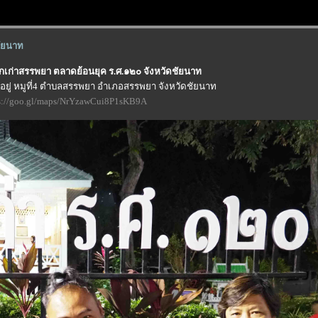
ชัยนาท
เก่าสรรพยา ตลาดย้อนยุค ร.ศ.๑๒๐ จังหวัดชัยนาท
งอยู่ หมูที่4 ตำบลสรรพยา อำเภอสรรพยา จังหวัดชัยนาท
s://goo.gl/maps/NrYzawCui8P1sKB9A