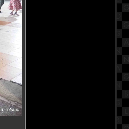
เคลื่อนไหวทางศาสนาของไท
พาส่องงาน Thailand Game Show
2023 พร้อมพรีวิวเกม
นะนำสถานที่กินเจ โรงเจบ้วนฮกตั้ว
บ้านโปง ราชบุรี
รีวิวภาพยนตร์ "The Exorcist :
Believer" หมอผี เอ็กซอร์ซิสต์ : ผู้
ศรัทธา
ขอเชิญร่วมถือศีลกินผัก "โรงเจฮะ
ซุ่นตั๊ว" แม่กลอง
ข้าวหน้าเกาหลีรสเผ็ด Church's
Texas Chicken สาขา SiamsCape
สรุปวิชาโลกดาราศาสตร์และอวกาศ
ชั้นมัธยมศึกษาตอนปลาย (ม.5) เรื่อง
ระบบสุริยะ Part 2
พาเที่ยว วิว "New Normal ของชาวฝั่ง
ธน" วัดปากน้ำ ภาษีเจริญ
ร้านอาหารบรรยากาศดีริมแม่น้ำ
เจ้าพระยา CAF KUDEEJEEN (River
Walk View)
รีวิวภาพยนตร์ "Khong-Khaek" ของ
ขก