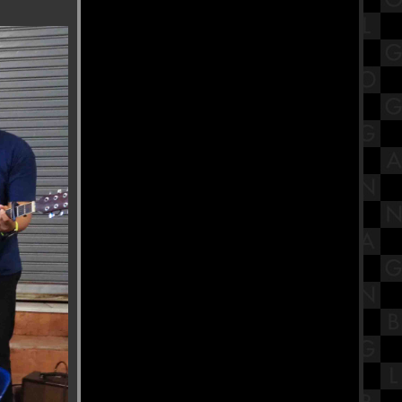
เปิดประวัติ พระมงคลเทพมุนี (สด
จนฺทสโร) วัดปากน้ำ ภาษีเจริญ
มหกรรมของเล่นรถรางและโมเดล
Tomica ที่ ไอคอนสยาม ชั้น 1
สรุปวิชาโลกดาราศาสตร์และอวกาศ
ชั้นมัธยมศึกษาตอนปลาย (ม.5) เรื่อง
ระบบสุริยะ Part 1
รํานาฏศิลป์อินเดีย ถวายพระพิฆเนศ
ณ บ้านปาราวัติมาลัยไกรลาศสถาน
ก๋วยเตี๋ยวต้มยำหมูสัม ป้าป๋อง วัดอ่าง
ก้ว จังหวัดกรุงเทพฯ
รีวิวภาพยนตร์ "A Haunting in
Venice" ฆาตกรรมหลอนแห่งนคร
เวนิส
วัดกษัตราธิราชวรวิหาร ไหว้ขอพร
เรื่องงาน เสริมเมตตามหานิยม
ร้านนายตึ๋ง ข้าวหมูแดง ของดีตลาด
กระทุมแบน จังหวัดสมุทรสาคร
สรุปวิชาวิทยาศาสตร์ชั้นมัธยมศึกษา
ตอนต้น (ม.1) เรื่องระบบหายใจ