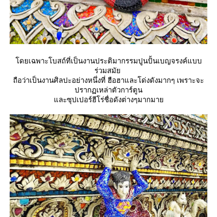
ดยเฉพาะโบสถ์ที่เป็นงานประติมากรรมปูนปั้นเบญจรงค์แบบ
ร่วมสมั
ถือว่าเป็นงานศิลปะอย่างหนึ่งที่ ฮือฮาและโด่งดังมากๆ เพราะจะ
ปรากฏเหล่าตัวการ์ตูน
ละซุปเปอร์ฮีโร่ชื่อดังต่างๆมากมา