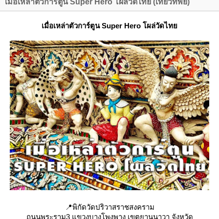
เมื่อเหล่าตัวการ์ตูน Super Hero โผล่วัดไทย (เที่ยวทิพย์)
เมื่อเหล่าตัวการ์ตูน Super Hero โผล่วัดไท
📍พิกัดวัดปริวาสราชสงคราม
ถนนพระราม3 แขวงบางโพงพาง เขตยานนาวา จังหวัด