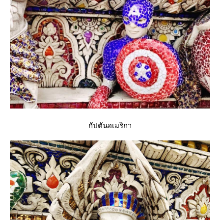
กัปตันอเมริกา