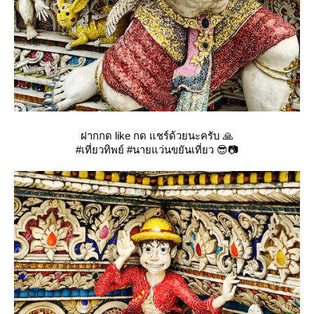
ฝากกด like กด แชร์ด้วยนะครับ 🙏
#เที่ยวทิพย์ #นายแว่นขยันเที่ยว 😎📷