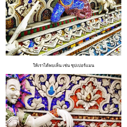
ห้เราได้พบเห็น เช่น ซุปเปอร์แมน