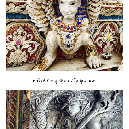
ฟาโรห์ ปิกาจู พินอคคิโอ ผู้เฒ่าเต่า