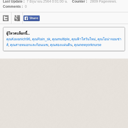
Last Update :
7 มิถุนายน 2564 0:01:00 น.
Counter :
2809 Pageviews.
Comments :
0
ผู้โหวตบล็อกนี้...
คุณKavanich96
,
คุณRain_sk
,
คุณmultiple
,
คุณฟ้าใสวันใหม่
,
คุณโอน่าจอมซ่า
ส์
,
คุณสายหมอกและก้อนเมฆ
,
คุณสองแผ่นดิน
,
คุณnewyorknurse