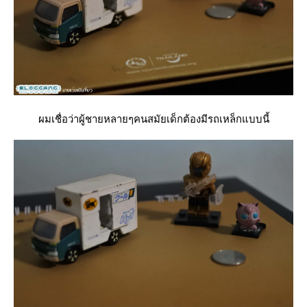
ผมเชื่อว่าผู้ชายหลายๆคนสมัยเด็กต้องมีรถเหล็กแบบนี้