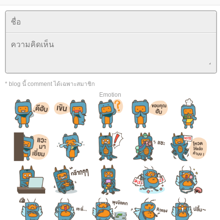
* blog นี้ comment ได้เฉพาะสมาชิก
Emotion