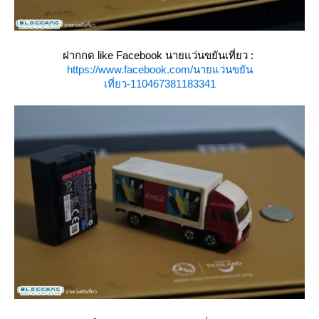
ฝากกด like Facebook นายแว่นขยันเที่ยว :
https://www.facebook.com/นายแว่นขยัน
เที่ยว-110467381183341