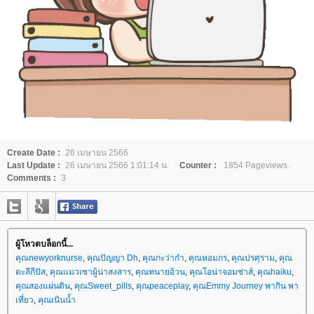
Create Date :
26 เมษายน 2566
Last Update :
26 เมษายน 2566 1:01:14 น.
Counter :
1854 Pageviews.
Comments :
3
ผู้โหวตบล็อกนี้...
คุณnewyorknurse
,
คุณปัญญา Dh
,
คุณกะว่าก๋า
,
คุณหอมกร
,
คุณปรศุราม
,
คุณ
ตะลีกีปัส
,
คุณแมวเซาผู้น่าสงสาร
,
คุณทนายอ้วน
,
คุณโอน่าจอมซ่าส์
,
คุณhaiku
,
คุณสองแผ่นดิน
,
คุณSweet_pills
,
คุณpeaceplay
,
คุณEmmy Journey พากิน พา
เที่ยว
,
คุณเนินน้ำ