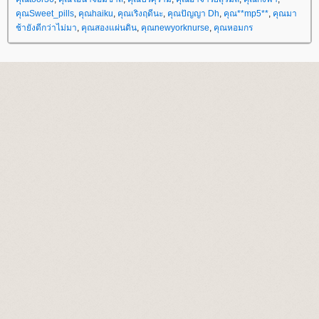
คุณSweet_pills
,
คุณhaiku
,
คุณเริงฤดีนะ
,
คุณปัญญา Dh
,
คุณ**mp5**
,
คุณมา
ช้ายังดีกว่าไม่มา
,
คุณสองแผ่นดิน
,
คุณnewyorknurse
,
คุณหอมกร