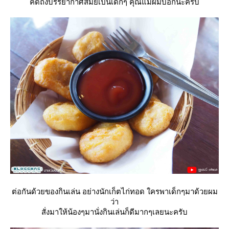
คิดถึงบรรยากาศสมัยเป็นเด็กๆ คุณแม่ผมบอกนะครับ
ต่อกันด้วยของกินเล่น อย่างนักเก็ตไก่ทอด ใครพาเด็กๆมาด้วยผม
ว่า
สั่งมาให้น้องๆมานั่งกินเล่นก็ดีมากๆเลยนะครับ