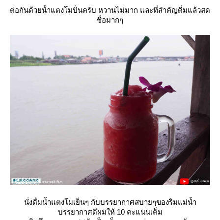
ต่อกันด้วยน้ำแตงโมปั่นครับ หวานไม่มาก และที่สำคัญดื่มแล้วสด
ชื่อมากๆ
นั่งดื่มน้ำแตงโมเย็นๆ กับบรรยากาศสบายๆของริมแม่น้ำ
บรรยากาศดีผมให้ 10 คะแนนเต็ม