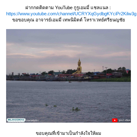
ฝากกดติดตาม YouTube กูรูเอมมี่ แชลแนล :
https://www.youtube.com/channel/UCRYXqGydbgKYciPr2Kilw3g
ขอขอบคุณ อาจารย์เอมมี่ เทพนิมิตต์ โหราเวทย์ศรีธนญชั
ขอบคุณที่เข้ามาเป็นกำลังใจให้ผม