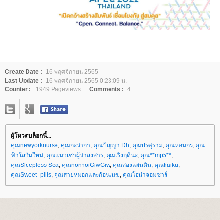
Create Date :
16 พฤศจิกายน 2565
Last Update :
16 พฤศจิกายน 2565 0:23:09 น.
Counter :
1949 Pageviews.
Comments :
4
ผู้โหวตบล็อกนี้...
คุณnewyorknurse
,
คุณกะว่าก๋า
,
คุณปัญญา Dh
,
คุณปรศุราม
,
คุณหอมกร
,
คุณ
ฟ้าใสวันใหม่
,
คุณแมวเซาผู้น่าสงสาร
,
คุณเริงฤดีนะ
,
คุณ**mp5**
,
คุณSleepless Sea
,
คุณnonnoiGiwGiw
,
คุณสองแผ่นดิน
,
คุณhaiku
,
คุณSweet_pills
,
คุณสายหมอกและก้อนเมฆ
,
คุณโอน่าจอมซ่าส์