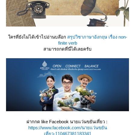
ครที่ยังไม่ได้เข้าไปอ่านบล๊อก
สรุปวิชาภาษาอังกฤษ เรื่อง non-
finite verb
สามารถกดที่นี่ได้เลยครับ
ฝากกด like Facebook นายแว่นขยันเที่ยว :
https://www.facebook.com/นายแว่นขยัน
เที่ยว-110467381183341