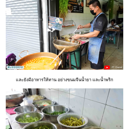
ละยังมีอาหารให้ทาน อย่างขนมจีนน้ำยา และน้ำพริก