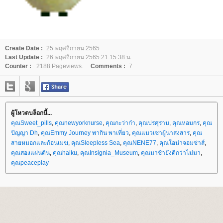
Create Date :
25 พฤศจิกายน 2565
Last Update :
26 พฤศจิกายน 2565 21:15:38 น.
Counter :
2188 Pageviews.
Comments :
7
ผู้โหวตบล็อกนี้...
คุณSweet_pills
,
คุณnewyorknurse
,
คุณกะว่าก๋า
,
คุณปรศุราม
,
คุณหอมกร
,
คุณ
ปัญญา Dh
,
คุณEmmy Journey พากิน พาเที่ยว
,
คุณแมวเซาผู้น่าสงสาร
,
คุณ
สายหมอกและก้อนเมฆ
,
คุณSleepless Sea
,
คุณNENE77
,
คุณโอน่าจอมซ่าส์
,
คุณสองแผ่นดิน
,
คุณhaiku
,
คุณInsignia_Museum
,
คุณมาช้ายังดีกว่าไม่มา
,
คุณpeaceplay