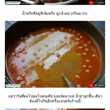
น้ำพริกคือดูสีเข้มพริก ดูแล้วอยากกินมากๆ
ต่ว่าวันที่ผมไปผมไปคนเดียวเลยจัดมาแค่ น้ำยาลูกชิ้น เดียว
ต้องมีไปกินอีกครั้งแน่ๆครับร้านนี้