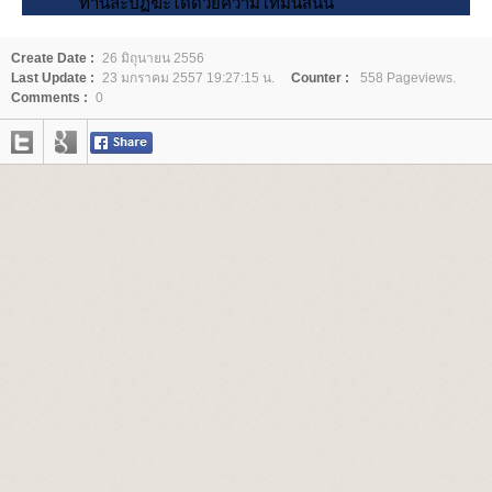
ท่านละปฏิฆะได้ด้วยความโทมนัสนั้น
Create Date :
26 มิถุนายน 2556
Last Update :
23 มกราคม 2557 19:27:15 น.
Counter :
558 Pageviews.
Comments :
0