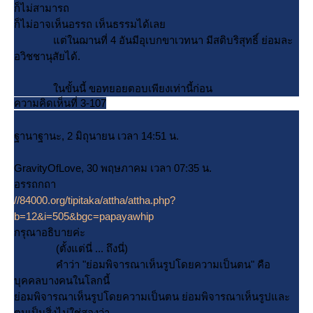
ก็ไม่สามารถ
ก็ไม่อาจเห็นอรรถ เห็นธรรมได้เล
ต่ในฌานที่ 4 อันมีอุเบกขาเวทนา มีสติบริสุทธิ์ ย่อมละ
อวิชชานุสัยได้.
นขั้นนี้ ขอทยอยตอบเพียงเท่านี้ก่อน
ความคิดเห็นที่ 3-107
ฐานาฐานะ, 2 มิถุนายน เวลา 14:51 น.
GravityOfLove, 30 พฤษภาคม เวลา 07:35 น.
อรรถกถา
//84000.org/tipitaka/attha/attha.php?
b=12&i=505&bgc=papayawhip
กรุณาอธิบายค่ะ
(ตั้งแต่นี่ ... ถึงนี่)
คำว่า "ย่อมพิจารณาเห็นรูปโดยความเป็นตน" คือ
บุคคลบางคนในโลกนี้
่อมพิจารณาเห็นรูปโดยความเป็นตน ย่อมพิจารณาเห็นรูปและ
ตนเป็นสิ่งไม่ใช่สองว่า