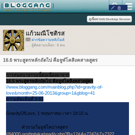
ก้วมณีโชติรส
ฝากข้อความหลังไมค์
ผู้ติดตามบล็อก : 6 คน
16.6 พระสูตรหลักถัดไป คือจูฬโคสิงคสาลสูตร
การสนทนาธรรมนี้ต่อเนื่องมาจาก
16.5 พระสูตรหลักถัดไป คือจูฬโคสิงคสาลสูตร
//www.bloggang.com/mainblog.php?id=gravity-of-
love&month=25-06-2013&group=1&gblog=41
ความคิดเห็นที่ 9-63
GravityOfLove, 1 พฤษภาคม เวลา 18:15 น.
คำถามในจูฬโคปาลสูตร
//84000.org/tipitaka/read/v.php?B=12&A=7247&Z=7322