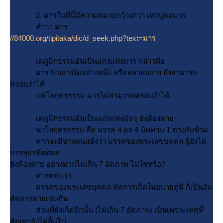
2. มารในที่นี้มีความหมายกว้างกว่า เทวปุตตมาร
คำว่า มาร
//84000.org/tipitaka/dic/d_seek.php?text=มาร
เตภูมิกธรรมอันเป็นแก่งแห่งมาร กล่าวคือ
มาร 5 อย่างใดอย่างหนึ่ง หรือหลายอย่าง ยังสามารถ
ครอบงำได้
ต่โลกุตรธรรม มารไม่สามารถครอบงำได้.
เตภูมิกธรรมอันเป็นแก่งแห่งมัจจุ ยังต้องตา
นวโลกุตรธรรม คือ มรรค 4 ผล 4 นิพพาน 1 ตรงกันข้าม
หากจะมีบางคนแย้งว่า มรรคของพระเสขบุคคล ผู้ยังไม่
บรรลุอรหัตตผล
ังต้องตาย อย่างมากไม่เกิน 7 อัตภาพ ไม่ใช่หรือ?
ควรตอบว่า
มรรคของพระเสขบุคคล ตัดการเกิดในอบายภูมิ ก็เป็นอัน
ตัดการตายเช่นกัน
ส่วนที่ยังเกิดอีกนั้น (ไม่เกิน 7 อัตภาพ) เป็นเพราะเหตุที่
ตัณหายังไม่สิ้นไป