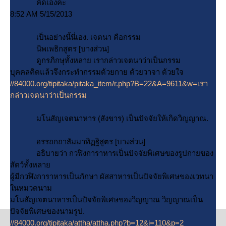
คิดเองค่ะ
8:52 AM 5/15/2013
เป็นอย่างนี้นี่เอง. เจตนา คือกรรม
นิพเพธิกสูตร [บางส่วน]
ดูกรภิกษุทั้งหลาย เรากล่าวเจตนาว่าเป็นกรรม
บุคคลคิดแล้วจึงกระทำกรรมด้วยกาย ด้วยวาจา ด้วยใจ
//84000.org/tipitaka/pitaka_item/r.php?B=22&A=9611&w=เรา
กล่าวเจตนาว่าเป็นกรรม
มโนสัญเจตนาหาร (สังขาร) เป็นปัจจัยให้เกิดวิญญาณ.
อรรถกถาสัมมาทิฏฐิสูตร [บางส่วน]
อธิบายว่า กวฬิงการาหารเป็นปัจจัยพิเศษของรูปกายของ
สัตว์ทั้งหลา
ผู้มีกวฬิงการาหารเป็นภักษา ผัสสาหารเป็นปัจจัยพิเศษของเวทนา
นหมวดนาม
มโนสัญเจตนาหารเป็นปัจจัยพิเศษของวิญญาณ วิญญาณเป็น
ปัจจัยพิเศษของนามรูป.
BlogGang.com ใช้คุกกี้เพื่อพัฒนาประสบการณ์การใช้งานของคุณ
อ่านเพิ่มเติมได้ที่นี่
//84000.org/tipitaka/attha/attha.php?b=12&i=110&p=2