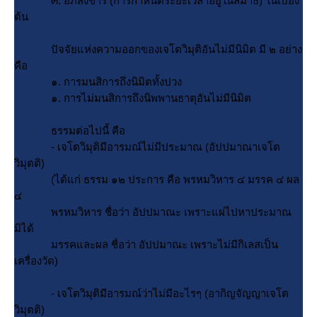
๓. อภิสังขาร (การกำหนดระยะเวลาอยู่ในสมาธิ) ในเบื้อง
ต้น
ปัจจัยแห่งความออกของเจโตวิมุติอันไม่มีนิมิต มี ๒ อย่าง
คือ
๑. การมนสิการถึงนิมิตทั้งปวง
๑. การไม่มนสิการถึงนิพพานธาตุอันไม่มีนิมิต
ธรรมต่อไปนี้ คือ
- เจโตวิมุติมีอารมณ์ไม่มีประมาณ (อัปปมาณาเจโต
วิมุตติ)
(ได้แก่ ธรรม ๑๒ ประการ คือ พรหมวิหาร ๔ มรรค ๔ ผล
๔
พรหมวิหาร ชื่อว่า อัปปมาณะ เพราะแผ่ไปหาประมาณ
มิได้
มรรคและผล ชื่อว่า อัปปมาณะ เพราะไม่มีกิเลสเป็น
เครื่องวัด)
- เจโตวิมุติมีอารมณ์ว่าไม่มีอะไรๆ (อากิญจัญญาเจโต
วิมุตติ)