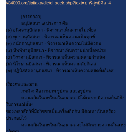
//84000.org/tipitaka/dic/d_seek.php?text=ปาริสุทธิศีล_4
[อรรถกถา]
อนุปัสสนา ๗ ประการ คือ
(๑) อนิจจานุปัสสนา - พิจารณาเห็นความไม่เที่ยง
(๒) ทุกขานุปัสสนา - พิจารณาเห็นความเป็นทุกข์
(๓) อนัตตานุปัสสนา - พิจารณาเห็นความไม่มีตัวตน
(๔) นิพพิทานุปัสสนา - พิจารณาเห็นความน่าเบื่อหน่า
(๕) วิราคานุปัสสนา - พิจารณาเห็นความคลายกำหนัด
(๖) นิโรธานุปัสสนา - พิจารณาเห็นความดับกิเลส
(๗) ปฏินิสสัคคานุปัสสนา - พิจารณาเห็นความสลัดทิ้งกิเลส
เรื่องภพและฌาน
ภพมี ๓ คือ กามภพ รูปภพ และอรูปภพ
ความเกิดในภพใหม่ในอนาคต มีได้เพราะมีความยินดียิ่ง
นอารมณ์นั้นๆ
ของเหล่าสัตว์ที่มีอวิชชาเป็นเครื่องกีดกัน มีตัณหาเป็นเครื่อง
ประกอบไว้
ความเกิดในภพใหม่ในอนาคตจะไม่มีเพราะความสิ้นแห่ง
อวิชชา