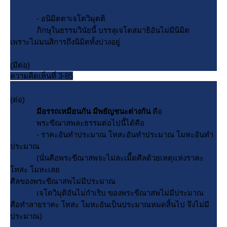
- อนิมิตตาเจโตวิมุตติ
ภิกษุในธรรมวินัยนี้ บรรลุเจโตสมาธิอันไม่มีนิมิต
เพราะไม่มนสิการถึงนิมิตทั้งปวงอยู่
(มีต่อ)
ความคิดเห็นที่ 3-85
(ต่อ)
มีอรรถเหมือนกัน มีพยัญชนะต่างกัน
คือ
พระขีณาสพละธรรมต่อไปนี้ได้คือ
- ราคะอันทำประมาณ โทสะอันทำประมาณ โมหะอันทำ
ประมาณ
(นั่นคือพระขีณาสพจะไม่ละเมิืดศีลด้วยเหตุแห่งราคะ
ทสะ โมหะเล
ศีลของพระขีณาสพไม่มีประมาณ
เจโตวิมุติอันไม่กำเริบ ของพระขีณาสพไม่มีประมาณ
คือทำลายราคะ โทสะ โมหะอันเป็นประมาณหมดสิ้นไป จึงไม่มี
ประมาณ)