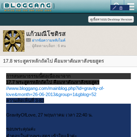
ก้วมณีโชติรส
ฝากข้อความหลังไมค์
ผู้ติดตามบล็อก : 6 คน
17.8 พระสูตรหลักถัดไป คือมหาตัณหาสังขยสูตร
การสนทนาธรรมนี้ต่อเนื่องมาจาก
17.7 พระสูตรหลักถัดไป คือมหาตัณหาสังขยสูตร
//www.bloggang.com/mainblog.php?id=gravity-of-
love&month=26-06-2013&group=1&gblog=52
ความคิดเห็นที่ 3-83
GravityOfLove, 27 พฤษภาคม เวลา 22:40 น.
ขอบพระคุณค่ะ
คำตอบในส่วนพระสูตร เข้าใจแล้วค่ะ