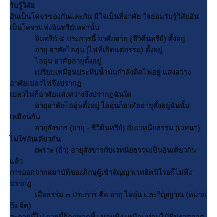
รับรู้วิสั
อันเป็นโคจรของกันและกัน มีใจเป็นที่อาศัย ใจย่อมรับรู้วิสัยอัน
เป็นโคจรแห่งอินทรีย์เหล่านั้น
อินทรีย์ ๕ ประการนี้ อาศัยอายุ (ชีวิตินทรีย์) ตั้งอยู่
อายุ อาศัยไออุ่น (ไฟที่เกิดแต่กรรม) ตั้งอยู่
ไออุ่น อาศัยอายุตั้งอยู่
เปรียบเหมือนประทีปน้ำมันกำลังติดไฟอยู่ แสงสว่าง
อาศัยเปลวไฟจึงปราก
เปลวไฟก็อาศัยแสงสว่างจึงปรากฏฉันใด
อายุอาศัยไออุ่นตั้งอยู่ ไออุ่นก็อาศัยอายุตั้งอยู่ฉันนั้น
เหมือนกัน
อายุสังขาร (อายุ - ชีวิตินทรีย์) กับเวทนียธรรม (เวทนา)
ไม่ใช่อันเดียวกัน
เพราะ (ถ้า) อายุสังขารกับเวทนียธรรมเป็นอันเดียวกัน
ล้ว
การออกจากสมาบัติของภิกษุผู้เข้าสัญญาเวทยิตนิโรธก็ไม่พึง
ปรากฎ
เมื่อธรรม ๓ ประการ คือ อายุ ไออุ่น และวิญญาณ (หมา
ถึง จิต)
ละกายนี้ไป กายนี้ก็ถูกทอดทิ้ง นอนนิ่ง เหมือนท่อนไม้ที่ปราศจาก