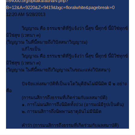
//84000.org/tipitaka/attha/v.php?
B=12&A=9220&Z=9419&bgc=floralwhite&pagebreak=0
12:20 AM 5/28/2013
วิญญาณ คือ ธรรมชาติที่รู้แจ้งว่า นี้สุข นี้ทุกข์ นี้มิใช่ทุกข์
มิใช่สุข (เวทนา ๓)
(วิญญาณ ในที่นี้หมายถึงวิปัสสนาวิญญาณ)
ก้ไขเป็น
วิญญาณ คือ ธรรมชาติที่รู้แจ้งว่า นี้สุข นี้ทุกข์ นี้มิใช่ทุกข์
มิใช่สุข (เวทนา ๓)
(วิญญาณ ในที่นี้หมายถึงวิญญาณในขณะแห่งวิปัสสนา)
ปัจจัยแห่งสมาบัติที่เป็นเจโตวิมุติอันไม่มีนิมิต มี ๒ อย่าง
คือ
(การมนสิการถึงธรรมที่เกิดร่วมกับผลสมาบัติ)
๑. การไม่มนสิการถึงนิมิตทั้งปวง (อารมณ์มีรูปเป็นต้น)
๒. การมนสิการถึงนิพพานธาตุอันไม่มีนิมิต
คำว่า (การมนสิการถึงธรรมที่เกิดร่วมกับผลสมาบัติ)