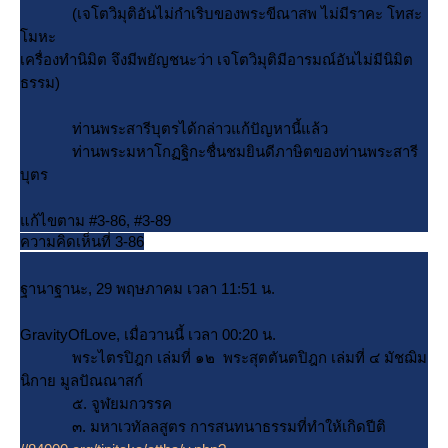
(เจโตวิมุติอันไม่กำเริบของพระขีณาสพ ไม่มีราคะ โทสะ
มหะ
เครื่องทำนิมิต จึงมีพยัญชนะว่า เจโตวิมุติมีอารมณ์อันไม่มีนิมิต
ธรรม)
ท่านพระสารีบุตรได้กล่าวแก้ปัญหานี้แล้ว
ท่านพระมหาโกฏฐิกะชื่นชมยินดีภาษิตของท่านพระสารี
บุตร
ก้ไขตาม #3-86, #3-89
ความคิดเห็นที่ 3-86
ฐานาฐานะ, 29 พฤษภาคม เวลา 11:51 น.
GravityOfLove, เมื่อวานนี้ เวลา 00:20 น.
พระไตรปิฎก เล่มที่ ๑๒ พระสุตตันตปิฎก เล่มที่ ๔ มัชฌิม
นิกาย มูลปัณณาสก์
๕. จูฬยมกวรรค
๓. มหาเวทัลลสูตร การสนทนาธรรมที่ทำให้เกิดปีติ