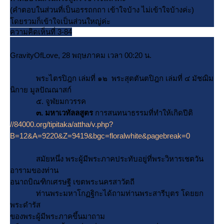
(คำตอบในส่วนที่เป็นอรรถกถา เข้าใจบ้าง ไม่เข้าใจบ้างค่ะ)
ดยรวมก็เข้าใจเป็นส่วนใหญ่ค่ะ
ความคิดเห็นที่ 3-84
GravityOfLove, 28 พฤษภาคม เวลา 00:20 น.
พระไตรปิฎก เล่มที่ ๑๒ พระสุตตันตปิฎก เล่มที่ ๔ มัชฌิม
นิกาย มูลปัณณาสก์
๕. จูฬยมกวรรค
๓. มหาเวทัลลสูตร
การสนทนาธรรมที่ทำให้เกิดปีติ
//84000.org/tipitaka/attha/v.php?
B=12&A=9220&Z=9419&bgc=floralwhite&pagebreak=0
สมัยหนึ่ง พระผู้มีพระภาคประทับอยู่ที่พระวิหารเชตวัน
อารามของท่าน
อนาถบิณฑิกเศรษฐี เขตพระนครสาวัตถี
ท่านพระมหาโกฏฐิกะได้ถามท่านพระสารีบุตร โดยยก
พระดำรัส
ของพระผู้มีพระภาคขึ้นมาถาม