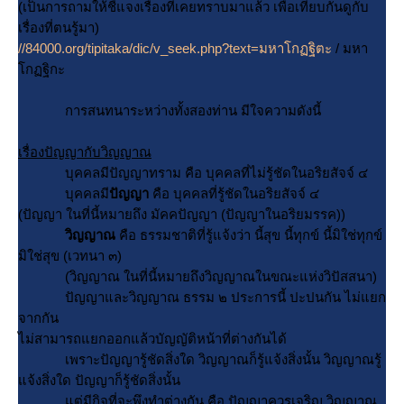
(เป็นการถามให้ชี้แจงเรื่องที่เคยทราบมาแล้ว เพื่อเทียบกันดูกับ
เรื่องที่ตนรู้มา)
//84000.org/tipitaka/dic/v_seek.php?text=มหาโกฏฐิตะ
/ มหา
กฏฐิกะ
การสนทนาระหว่างทั้งสองท่าน มีใจความดังนี้
เรื่องปัญญากับวิญญาณ
บุคคลมีปัญญาทราม คือ บุคคลที่ไม่รู้ชัดในอริยสัจจ์ ๔
บุคคลมี
ปัญญา
คือ บุคคลที่รู้ชัดในอริยสัจจ์ ๔
(ปัญญา ในที่นี้หมายถึง มัคคปัญญา (ปัญญาในอริยมรรค))
วิญญาณ
คือ ธรรมชาติที่รู้แจ้งว่า นี้สุข นี้ทุกข์ นี้มิใช่ทุกข์
มิใช่สุข (เวทนา ๓)
(วิญญาณ ในที่นี้หมายถึงวิญญาณในขณะแห่งวิปัสสนา)
ปัญญาและวิญญาณ ธรรม ๒ ประการนี้ ปะปนกัน ไม่แยก
จากกัน
ไม่สามารถแยกออกแล้วบัญญัติหน้าที่ต่างกันได้
เพราะปัญญารู้ชัดสิ่งใด วิญญาณก็รู้แจ้งสิ่งนั้น วิญญาณรู้
จ้งสิ่งใด ปัญญาก็รู้ชัดสิ่งนั้น
ต่มีกิจที่จะพึงทำต่างกัน คือ ปัญญาควรเจริญ วิญญาณ