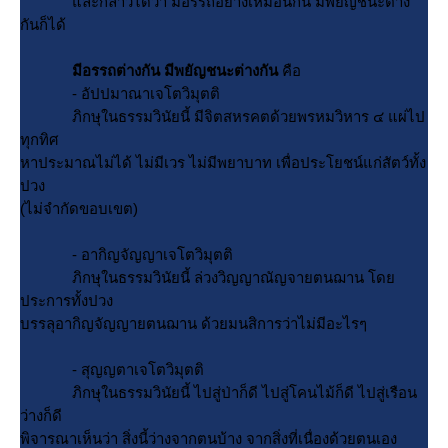
ละกล่าวได้ว่า มีอรรถอย่างเหมือนกัน มีพยัญชนะต่าง
กันก็ได้
มีอรรถต่างกัน มีพยัญชนะต่างกัน
คือ
- อัปปมาณาเจโตวิมุตติ
ภิกษุในธรรมวินัยนี้ มีจิตสหรคตด้วยพรหมวิหาร ๔ แผ่ไป
ทุกทิศ
หาประมาณไม่ได้ ไม่มีเวร ไม่มีพยาบาท เพื่อประโยชน์แก่สัตว์ทั้ง
ปวง
(ไม่จำกัดขอบเขต)
- อากิญจัญญาเจโตวิมุตติ
ภิกษุในธรรมวินัยนี้ ล่วงวิญญาณัญจายตนฌาน โด
ประการทั้งปวง
บรรลุอากิญจัญญายตนฌาน ด้วยมนสิการว่าไม่มีอะไรๆ
- สุญญตาเจโตวิมุตติ
ภิกษุในธรรมวินัยนี้ ไปสู่ป่าก็ดี ไปสู่โคนไม้ก็ดี ไปสู่เรือน
ว่างก็ดี
พิจารณาเห็นว่า สิ่งนี้ว่างจากตนบ้าง จากสิ่งที่เนื่องด้วยตนเอง