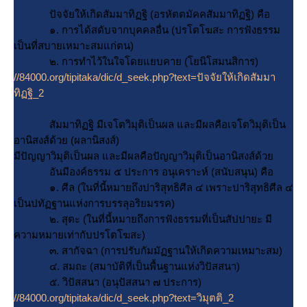
ปัจจัยให้เกิดสัมมาทิฏฐิ (อรหัตตมัคคสัมมาทิฏฐิ) คือ
๑. การได้สดับจากบุคคลอื่น (ปรโตโฆสะ การฟังธรรม
เป็นที่สบายเหมาะสมแก่ตน)
๒. การทำไว้ในใจโดยแยบคาย (โยนิโสมนสิการ)
//84000.org/tipitaka/dic/d_seek.php?text=ปัจจัยให้เกิดสัมมา
ทิฏฐิ_2
สัมมาทิฏฐิ มีเจโตวิมุติเป็นผล และมีผลคือเจโตวิมุติเป็น
อานิสงส์ด้วย (ผลานิสงส์)
มีปัญญาวิมุติเป็นผล และมีผลคือปัญญาวิมุติเป็นอานิสงส์ด้ว
อันมีองค์ธรรม ๕ ประการ อนุเคราะห์ (สนับสนุน) คือ
๑. ศีล (ในที่นี้หมายถึงปาริสุทธิศีล ๔ เพราะปาริสุทธิศีล ๔
เป็นปทัฏฐานแห่งการบรรลุอริยมรรค)
๒. สุตะ (ในที่นี้หมายถึงการฟังธรรมที่เป็นสัปปายะ มี
ความหมายเท่ากับปรโตโฆสะ)
๓. สากัจฉา (การปรับกัมมัฏฐานให้เกิดความเหมาะสม)
๔. สมถะ (สมาบัติที่เป็นพื้นฐานแห่งวิปัสสนา)
๕. วิปัสสนา (อนุปัสสนา ๗ ประการ)
//84000.org/tipitaka/dic/d_seek.php?text=วิมุตติ_2