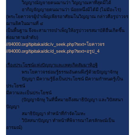
วิญญาณัญจายตนฌานว่า วิญญาณหาที่สุดมิได้
อากิญจัญญายตนฌานว่า น้อยหนึ่งมิได้มี (ไม่มีอะไร)
(พระโยคาวจรผู้บำเพ็ญเพียรอาศัยมโนวิญญาณ กล่าวคือรูปาวจร
ฌานจิตในฌานที่ ๔
เป็นพื้นฐาน จึงจะสามารถบำเพ็ญให้อรูปาวจรสมาบัติอื่นเกิดขึ้น
ต่อมาตามลำดับ)
//84000.org/tipitaka/dic/v_seek.php?text=โยคาวจร
//84000.org/tipitaka/dic/d_seek.php?text=อรูป_4
เรื่องประโยชน์แห่งปัญญาและเหตุเกิดสัมมาทิฏฐิ
พระโยคาวจรย่อมรู้ธรรมอันตนพึงรู้ด้วยปัญญาจักษุ
ปัญญา มีความรู้ยิ่งเป็นประโยชน์ มีความกำหนดรู้เป็น
ประโยชน์
มีความละเป็นประโยชน์
(ปัญญาจักษุ ในที่นี้หมายถึงสมาธิปัญญา และวิปัสสนา
ปัญญา
สมาธิปัญญา ทำหน้าที่กำจัดโมหะ
วิปัสสนาปัญญา ทำหน้าที่พิจารณาไตรลักษณ์เป็น
อารมณ์)