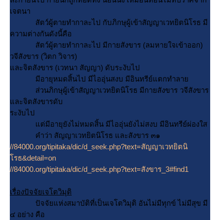
เจตนา
สัตว์ผู้ตายทำกาละไป กับภิกษุผู้เข้าสัญญาเวทยิตนิโรธ มี
ความต่างกันดังนี้คือ
สัตว์ผู้ตายทำกาละไป มีกายสังขาร (ลมหายใจเข้าออก)
วจีสังขาร (วิตก วิจาร)
ละจิตสังขาร (เวทนา สัญญา) ดับระงับไป
มีอายุหมดสิ้นไป มีไออุ่นสงบ มีอินทรีย์แตกทำลา
ส่วนภิกษุผู้เข้าสัญญาเวทยิตนิโรธ มีกายสังขาร วจีสังขาร
ละจิตสังขารดับ
ระงับไป
ต่มีอายุยังไม่หมดสิ้น มีไออุ่นยังไม่สงบ มีอินทรีย์ผ่องใส
คำว่า สัญญาเวทยิตนิโรธ และสังขาร ๓๑
//84000.org/tipitaka/dic/d_seek.php?text=สัญญาเวทยิตนิ
รธ&detail=on
//84000.org/tipitaka/dic/d_seek.php?text=สังขาร_3#find1
เรื่องปัจจัยเจโตวิมุติ
ปัจจัยแห่งสมาบัติที่เป็นเจโตวิมุติ อันไม่มีทุกข์ ไม่มีสุข มี
๔ อย่าง คือ