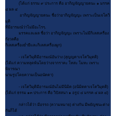
(ได้แก่ ธรรม ๙ ประการ คือ อากิญจัญญายตนะ ๑ มรรค
๔ ผล ๔
อากิญจัญญายตนะ ชื่อว่าอากิญจัญญะ เพราะเป็นเจโตวิ
มุติ
ที่มีอารมณ์ว่าไม่มีอะไรๆ.
มรรคและผล ชื่อว่า อากิญจัญญะ เพราะไม่มีกิเลสเครื่อง
กังวลคือ
กิเลสเครื่องย่ำยีและกิเลสเครื่องผูก)
- เจโตวิมุติมีอารมณ์อันว่าง (สุญญตาเจโตวิมุตติ)
(ได้แก่ ความหลุดพ้นโดยว่างจากราคะ โทสะ โมหะ เพราะ
พิจารณา
นามรูปโดยความเป็นอนัตตา)
- เจโตวิมุติมีอารมณ์อันไม่มีนิมิต (อนิมิตตาเจโตวิมุตติ)
(ได้แก่ ธรรม ๑๓ ประการ คือ วิปัสสนา ๑ อรูป ๔ มรรค ๔ ผล ๔)
กล่าวได้ว่า มีอรรถ (ความหมาย) ต่างกัน มีพยัญชนะต่าง
กันก็ได้