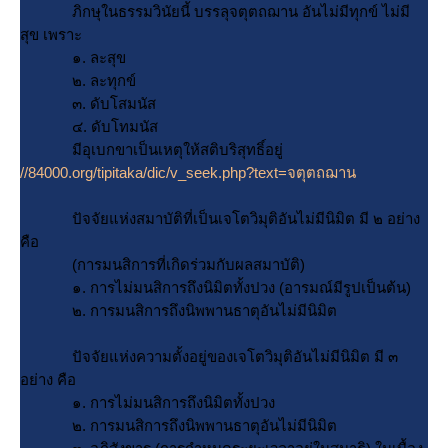
ภิกษุในธรรมวินัยนี้ บรรลุจตุตถฌาน อันไม่มีทุกข์ ไม่มี
สุข เพราะ
๑. ละสุข
๒. ละทุกข์
๓. ดับโสมนัส
๔. ดับโทมนัส
มีอุเบกขาเป็นเหตุให้สติบริสุทธิ์อยู่
//84000.org/tipitaka/dic/v_seek.php?text=จตุตถฌาน
ปัจจัยแห่งสมาบัติที่เป็นเจโตวิมุติอันไม่มีนิมิต มี ๒ อย่าง
คือ
(การมนสิการที่เกิดร่วมกับผลสมาบัติ)
๑. การไม่มนสิการถึงนิมิตทั้งปวง (อารมณ์มีรูปเป็นต้น)
๒. การมนสิการถึงนิพพานธาตุอันไม่มีนิมิต
ปัจจัยแห่งความตั้งอยู่ของเจโตวิมุติอันไม่มีนิมิต มี ๓
อย่าง คือ
๑. การไม่มนสิการถึงนิมิตทั้งปวง
๒. การมนสิการถึงนิพพานธาตุอันไม่มีนิมิต