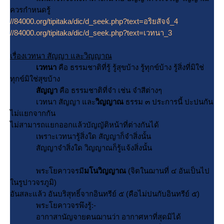
ควรกำหนดรู้
//84000.org/tipitaka/dic/d_seek.php?text=อริยสัจจ์_4
//84000.org/tipitaka/dic/d_seek.php?text=เวทนา_3
เรื่องเวทนา สัญญา และวิญญาณ
เวทนา
คือ ธรรมชาติที่รู้ รู้สุขบ้าง รู้ทุกข์บ้าง รู้สิ่งที่มิใช่
ทุกข์มิใช่สุขบ้าง
สัญญา
คือ ธรรมชาติที่จำ เช่น จำสีต่างๆ
เวทนา สัญญา และ
วิญญาณ
ธรรม ๓ ประการนี้ ปะปนกัน
ไม่แยกจากกัน
ไม่สามารถแยกออกแล้วบัญญัติหน้าที่ต่างกันได้
เพราะเวทนารู้สิ่งใด สัญญาก็จำสิ่งนั้น
สัญญาจำสิ่งใด วิญญาณก็รู้แจ้งสิ่งนั้น
พระโยคาวจรมี
มโนวิญญาณ
(จิตในฌานที่ ๔ อันเป็นไป
นรูปาวจรภูมิ)
อันสละแล้ว อันบริสุทธิ์จากอินทรีย์ ๕ (คือไม่ปนกับอินทรีย์ ๕)
พระโยคาวจรพึงรู้:-
อากาสานัญจายตนฌานว่า อากาศหาที่สุดมิได้