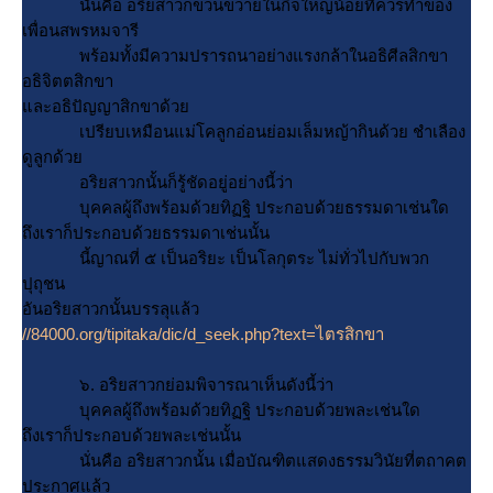
นั่นคือ อริยสาวกขวนขวายในกิจใหญ่น้อยที่ควรทำของ
เพื่อนสพรหมจารี
พร้อมทั้งมีความปรารถนาอย่างแรงกล้าในอธิศีลสิกขา
อธิจิตตสิกขา
ละอธิปัญญาสิกขาด้ว
เปรียบเหมือนแม่โคลูกอ่อนย่อมเล็มหญ้ากินด้วย ชำเลือง
ดูลูกด้ว
อริยสาวกนั้นก็รู้ชัดอยู่อย่างนี้ว่า
บุคคลผู้ถึงพร้อมด้วยทิฏฐิ ประกอบด้วยธรรมดาเช่นใด
ถึงเราก็ประกอบด้วยธรรมดาเช่นนั้น
นี้ญาณที่ ๕ เป็นอริยะ เป็นโลกุตระ ไม่ทั่วไปกับพวก
ปุถุชน
อันอริยสาวกนั้นบรรลุแล้ว
//84000.org/tipitaka/dic/d_seek.php?text=ไตรสิกขา
๖. อริยสาวกย่อมพิจารณาเห็นดังนี้ว่า
บุคคลผู้ถึงพร้อมด้วยทิฏฐิ ประกอบด้วยพละเช่นใด
ถึงเราก็ประกอบด้วยพละเช่นนั้น
นั่นคือ อริยสาวกนั้น เมื่อบัณฑิตแสดงธรรมวินัยที่ตถาคต
ประกาศแล้ว