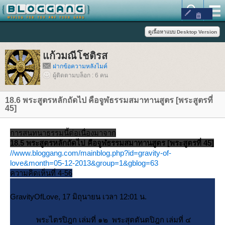
ก้วมณีโชติรส
ฝากข้อความหลังไมค์
ผู้ติดตามบล็อก : 6 คน
18.6 พระสูตรหลักถัดไป คือจูฬธรรมสมาทานสูตร [พระสูตรที่
45]
การสนทนาธรรมนี้ต่อเนื่องมาจาก
18.5 พระสูตรหลักถัดไป คือจูฬธรรมสมาทานสูตร [พระสูตรที่ 45]
//www.bloggang.com/mainblog.php?id=gravity-of-
love&month=05-12-2013&group=1&gblog=63
ความคิดเห็นที่ 4-56
GravityOfLove, 17 มิถุนายน เวลา 12:01 น.
พระไตรปิฎก เล่มที่ ๑๒ พระสุตตันตปิฎก เล่มที่ ๔