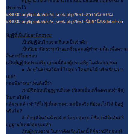
ทิฏฐิอันไกลจากกิเลสนี้ เป็นเหมือนยอดที่ยึดคุมธรรม ๖
ประการไว้
//84000.org/tipitaka/dic/d_seek.php?text=สาราณียธรรม
//84000.org/tipitaka/dic/v_seek.php?text=นิยยานิก&detail=on
ทิฏฐิที่เป็นนิยยานิกธรรม
เป็นทิฏฐิอันไกลจากกิเลสเป็นข้าศึก
เป็นนิยยานิกธรรมนำออกซึ่งบุคคลผู้ทำตามนั้น เพื่อความ
สิ้นทุกข์โดยชอบ
(เป็นทิฏฐิอันประเสริฐ ญาณนี้มีแก่ผู้ประเสริฐ ไม่มีแก่ปุถุชน)
๑. ภิกษุในธรรมวินัยนี้ ไปสู่ป่า โคนต้นไม้ หรือเรือนว่าง
เปล่า
่อมพิจารณาเห็นดังนี้ว่า
เรามีจิตอันปริยุฏฐานกิเลส (กิเลสเป็นเครื่องครอบงำจิต)
นภายในใด
กลุ้มรุมแล้ว ทำให้ไม่รู้เห็นตามความเป็นจริง ที่ยังละไม่ได้ มีอยู่
หรือไม่?
ถ้าภิกษุมีจิตอันนิวรณ์ ๕ ใดๆ กลุ้มรุม ก็ชื่อว่ามีจิตอันปริ
ุฏฐานกิเลสกลุ้มรุมแล้ว
เป็นผู้ขวนขวายในการคิดเรื่องโลกนี้ ก็ชื่อว่ามีจิตอันปริ