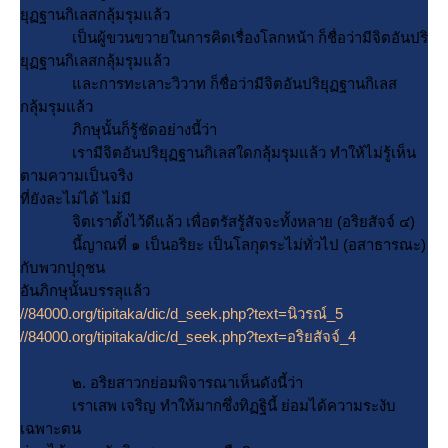
ุฏฐานกิเลสกลุ้มรุมแล้ว
เป็นผู้ขวนขวายในการคิดเรื่องโลกหน้า ก็ชื่อว่ามีจิตอันปริ
ุฏฐานกิเลสกลุ้มรุมแล้ว
ละการทะเลาะวิวาท ก็ชื่อว่ามีจิตอันปริยุฏฐานกิเลส
กลุ้มรุมแล้ว
ภิกษุนั้นก็รู้ชัดอย่างนี้ว่า
เรามีจิตอันปริยุฏฐานกิเลสใดกลุ้มรุมแล้ว ทำให้ไม่รู้เห็น
ตามความเป็นจริง
ที่ยังละไม่ได้ ไม่มี
จิตเราตั้งไว้ดีแล้ว เพื่อตรัสรู้สัจจะทั้งหลาย (อริยสัจจ์ ๔)
นี้ญาณที่ ๑ เป็นอริยะ เป็นโลกุตระไม่ทั่วไป (อสาธารณะ)
กับพวกปุถุชน
อันภิกษุนั้นบรรลุแล้ว
//84000.org/tipitaka/dic/d_seek.php?text=นิวรณ์_5
//84000.org/tipitaka/dic/d_seek.php?text=อริยสัจจ์_4
๒. อริยสาวกย่อมพิจารณาเห็นดังนี้ว่า
เราเสพ เจริญ ทำให้มากซึ่งทิฏฐินี้ ย่อมได้ความระงับ
เฉพาะตน