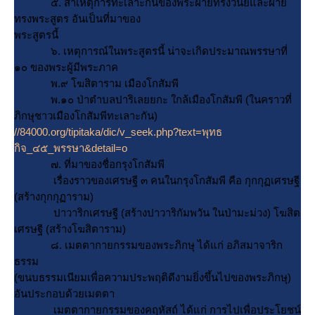
๕. สาเหตุการทะเลาะกันของพระฝ่ายทรงวินัยและฝ่า
ทรงพระสูตร อันเป็นที่มาของ
พระสูตรนี้
๖. เหตุการณ์ในพระสูตรนี้ น่าจะเกิดประมาณพรรษาที่
๑๐ ของพระผู้มีพระภาค
พ.๙ โฆสิตาราม เมืองโกสัมพี
พ.๑๐ ป่าตำบลปาริเลยยกะ ใกล้เมืองโกสัมพี (ในคราวที่
ภิกษุชาวเมืองโกสัมพีทะเลาะกัน)
//84000.org/tipitaka/dic/v_seek.php?text=พุทธ
กิจ_๔๕_พรรษา&detail=o
๗. ที่มาของชื่อกรุงโกสัมพี
เรื่องราวของเศรษฐี ๓ คนในกรุงโกสัมพี คือ กุกกุฏเศรษฐี
(สร้างกุกกุฏาราม)
ปาวาริกเศรษฐี (สร้างปาวาริกัมพวัน ในป่ามะม่วง) โฆสิต
เศรษฐี (สร้างโฆสิตาราม)
๘. เมตตากายกรรมของพระภิกษุ ได้แก่ อภิสมาจาริก
ธรรม
(ขนบธรรมเนียมเพื่อความประพฤติดีงามยิ่งขึ้นไปของพระภิกษุ)
อันประกอบด้วยเมตตา
เมตตากายกรรมของคฤหัสถ์ ได้แก่ การไปเพื่อประโยชน์