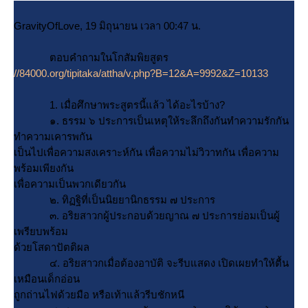
GravityOfLove, 19 มิถุนายน เวลา 00:47 น.
ตอบคำถามในโกสัมพิยสูตร
//84000.org/tipitaka/attha/v.php?B=12&A=9992&Z=10133
1. เมื่อศึกษาพระสูตรนี้แล้ว ได้อะไรบ้าง?
๑. ธรรม ๖ ประการเป็นเหตุให้ระลึกถึงกันทําความรักกัน
ทําความเคารพกัน
เป็นไปเพื่อความสงเคราะห์กัน เพื่อความไม่วิวาทกัน เพื่อความ
พร้อมเพียงกัน
เพื่อความเป็นพวกเดียวกัน
๒. ทิฏฐิที่เป็นนิยยานิกธรรม ๗ ประการ
๓. อริยสาวกผู้ประกอบด้วยญาณ ๗ ประการย่อมเป็นผู้
เพรียบพร้อม
ด้วยโสดาปัตติผล
๔. อริยสาวกเมื่อต้องอาบัติ จะรีบแสดง เปิดเผยทําให้ตื้น
เหมือนเด็กอ่อน
ถูกถ่านไฟด้วยมือ หรือเท้าแล้วรีบชักหนี