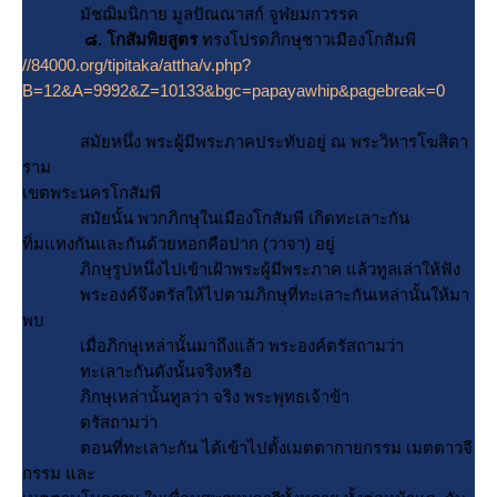
มัชฌิมนิกาย มูลปัณณาสก์ จูฬยมกวรรค
๘. โกสัมพิยสูตร
ทรงโปรดภิกษุชาวเมืองโกสัมพี
//84000.org/tipitaka/attha/v.php?
B=12&A=9992&Z=10133&bgc=papayawhip&pagebreak=0
สมัยหนึ่ง พระผู้มีพระภาคประทับอยู่ ณ พระวิหารโฆสิตา
ราม
เขตพระนครโกสัมพี
สมัยนั้น พวกภิกษุในเมืองโกสัมพี เกิดทะเลาะกัน
ทิ่มแทงกันและกันด้วยหอกคือปาก (วาจา) อยู่
ภิกษุรูปหนึ่งไปเข้าเฝ้าพระผู้มีพระภาค แล้วทูลเล่าให้ฟัง
พระองค์จึงตรัสให้ไปตามภิกษุที่ทะเลาะกันเหล่านั้นให้มา
พบ
เมื่อภิกษุเหล่านั้นมาถึงแล้ว พระองค์ตรัสถามว่า
ทะเลาะกันดังนั้นจริงหรือ
ภิกษุเหล่านั้นทูลว่า จริง พระพุทธเจ้าข้า
ตรัสถามว่า
ตอนที่ทะเลาะกัน ได้เข้าไปตั้งเมตตากายกรรม เมตตาวจี
กรรม และ