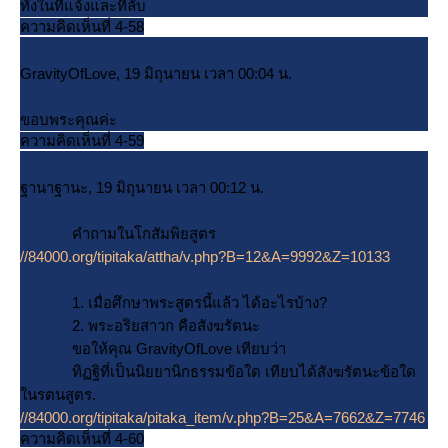
ทั้งในที่แจ้งและที่ลับ
ความคิดเห็นที่ 4-58
GravityOfLove, 19 มิถุนายน เวลา 00:04 น.
ขอบพระคุณค่ะ
ความคิดเห็นที่ 4-59
ฐานาฐานะ, 19 มิถุนายน เวลา 00:12 น.
คำถามในโกสัมพิยสูตร
//84000.org/tipitaka/attha/v.php?B=12&A=9992&Z=10133
1. เมื่อศึกษาพระสูตรนี้แล้ว ได้อะไรบ้าง?
2. พระอริยสาวก คือสังฆรัตนะ
ขอให้คุณ GravityOfLove เทียบว่า
ทิฏฐิที่เป็นนิยยานิกธรรมข้อใด เทียบได้สังฆรัตนะข้อใด
นรตนสูตร.
//84000.org/tipitaka/pitaka_item/v.php?B=25&A=7662&Z=7746
ความคิดเห็นที่ 4-60