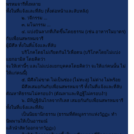
พรหมจารีทั้งหลา
ทั้งในที่แจ้งและที่ลับ (ทั้งต่อหน้าและลับหลัง)
๒. วจีกรรม ...
๓. มโนกรรม ...
๔. แบ่งปันลาภที่เกิดขึ้นโดยธรรม (เช่น อาหารในบาตร)
กับเพื่อนสพรหมจารี
ผู้มีศีล ทั้งในที่แ้จ้งและที่ลับ
บริโภคโดยไม่เกียดกันไว้เพื่อตน (บริโภคโดยไม่แบ่ง
กอามิส โดยคิดว่า
จะให้เท่านี้ๆ และไม่แบ่งแยกบุคคลโดยคิดว่า จะให้แก่คนนั้น ไม่
ห้แก่คนนี้)
๕. มีศีลไม่ขาด ไม่เป็นช่อง (ไม่ทะลุ) ไม่ด่าง ไม่พร้อ
มีศีลเสมอกันกับเพื่อนสพรหมจารี ทั้งในที่แจ้งและที่ลับ
ตัณหาทิธรรมไม่ครอบงำ (ตัณหาและทิฏฐิไม่ครอบงำ)
๖. มีทิฏฐิอันไกลจากกิเลส เสมอกันกับเพื่อนสพรหมจารี
ทั้งในที่แจ้งและที่ลับ
เป็นนิยยานิกธรรม (ธรรมที่ตัดมูลรากแห่งวัฏฏะ ทำ
นิพพานให้เป็นอารมณ์
ล้วนำสัตว์ออกจากวัฏฏะ)