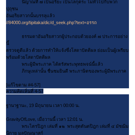
นี้ญาณที่ ๗ เป็นอริยะ เป็นโลกุตระ ไม่ทั่วไปกับพวก
ปุถุชน
อันอริยสาวกนั้นบรรลุแล้ว
//84000.org/tipitaka/dic/d_seek.php?text=อรรถ
ธรรมดาอันอริยสาวกผู้ประกอบด้วยองค์ ๗ ประการอย่าง
นี้
ตรวจดูดีแล้ว ด้วยการทำให้แจ้งซึ่งโสดาปัตติผล ย่อมเป็นผู้เพรียบ
พร้อมด้วยโสดาปัตติผล
พระผู้มีพระภาค ได้ตรัสพระพุทธพจน์นี้แล้ว
ภิกษุเหล่านั้น ชื่นชมยินดี พระภาษิตของพระผู้มีพระภาค
[แก้ไขตาม #4-57]
ความคิดเห็นที่ 4-57
ฐานาฐานะ, 19 มิถุนายน เวลา 00:00 น.
GravityOfLove, เมื่อวานนี้ เวลา 12:01 น.
พระไตรปิฎก เล่มที่ ๑๒ พระสุตตันตปิฎก เล่มที่ ๔ มัชฌิม
นิกาย มูลปัณณาสก์