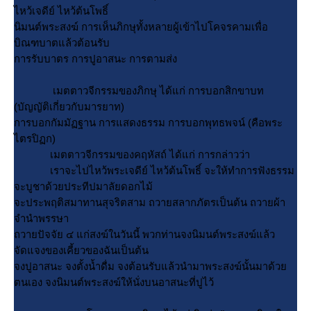
ไหว้เจดีย์ ไหว้ต้นโพธิ์
นิมนต์พระสงฆ์ การเห็นภิกษุทั้งหลายผู้เข้าไปโคจรคามเพื่อ
บิณฑบาตแล้วต้อนรับ
การรับบาตร การปูอาสนะ การตามส่ง
เมตตาวจีกรรมของภิกษุ ได้แก่ การบอกสิกขาบท
(บัญญัติเกี่ยวกับมารยาท)
การบอกกัมมัฏฐาน การแสดงธรรม การบอกพุทธพจน์ (คือพระ
ไตรปิฏก)
เมตตาวจีกรรมของคฤหัสถ์ ได้แก่ การกล่าวว่า
เราจะไปไหว้พระเจดีย์ ไหว้ต้นโพธิ์ จะให้ทำการฟังธรรม
จะบูชาด้วยประทีปมาลัยดอกไม้
จะประพฤติสมาทานสุจริตสาม ถวายสลากภัตรเป็นต้น ถวายผ้า
จำนำพรรษา
ถวายปัจจัย ๔ แก่สงฆ์ในวันนี้ พวกท่านจงนิมนต์พระสงฆ์แล้ว
จัดแจงของเคี้ยวของฉันเป็นต้น
จงปูอาสนะ จงตั้งน้ำดื่ม จงต้อนรับแล้วนำมาพระสงฆ์นั้นมาด้ว
ตนเอง จงนิมนต์พระสงฆ์ให้นั่งบนอาสนะที่ปูไว้