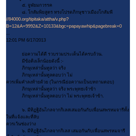
๕. จูฬยมกวรรค
๘. โกสัมพิยสูตร ทรงโปรดภิกษุชาวเมืองโกสัมพี
//84000.org/tipitaka/attha/v.php?
B=12&A=9992&Z=10133&bgc=papayawhip&pagebreak=0
...
12:01 PM 6/17/2013
่อความได้ดี รวบรวมประเด็นได้ครบถ้วน.
มีข้อติงเล็กน้อยดังนี้ :-
ภิกษุเหล่านั้นทูลว่า จริง
ภิกษุเหล่านั้นทูลตอบว่า ไม่
ควรเพิ่มคำลงท้ายด้วย (ในกรณีย่อความเป็นบทถามตอบ)
ภิกษุเหล่านั้นทูลว่า จริง พระพุทธเจ้าข้า
ภิกษุเหล่านั้นทูลตอบว่า ไม่ พระพุทธเจ้าข้า.
๖. มีทิฏฐิอันไกลจากกิเลสเสมอกันกับเพื่อนสพรหมจารีทั้ง
นที่แจ้งและที่ลับ
ควรเว้นช่องว่าง
๖. มีทิฏฐิอันไกลจากกิเลส เสมอกันกับเพื่อนสพรหมจารี