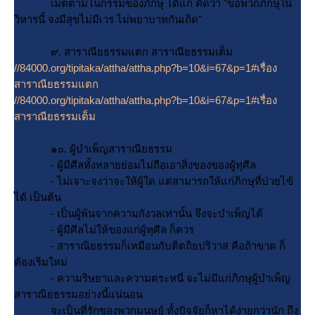
เมตตามโนกรรมของภิกษุ ได้แก่ คิดว่า "ขอพวกภิกษุใน
วิหารนี้ จงมีสุขไม่มีเวร ไม่พยาบาทกันเถิด"
๙. สาราณียธรรมแตก สาราณียธรรมเต็ม
//84000.org/tipitaka/attha/attha.php?b=10&i=67&p=1#เรื่อง
สาราณียธรรมแตก
//84000.org/tipitaka/attha/attha.php?b=10&i=67&p=1#เรื่อง
สาราณียธรรมเต็ม
๑๐. ผู้บำเพ็ญสาราณียธรรม
- ผู้มีศีลทั้งหลายย่อมไม่ถือเอาสิ่งของของผู้ทุศีล
- ไม่เจาะจงว่าจะให้ผู้ใด แต่สามารถให้แก่ภิกษุที่ป่วยไข้
ได้ เป็นต้น
- เป็นผู้พ้นจากความกังวลเท่านั้น จึงจะบำเพ็ญได้
- ผู้มีศีลไม่ให้ของแก่ผู้ทุศีล ก็ควร
- สาราณิยธรรมก็เหมือนกับติตถิยปริวาส คือถ้าขาด ก็
ต้องเริ่มใหม่
- ความริษยาและความตระหนี่ จะไม่มีแก่ภิกษุผู้บำเพ็ญ
สาราณิยธรรมอย่างนี้แน่นอน
จะเป็นที่รักของพวกมนุษย์ ทั้งปัจจัยก็หาได้ง่ายกว่านัก ถึง