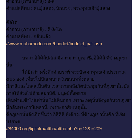
คำอ่าน (ภาษาบาลี) : อิ-สิ
คำแปลที่พบ : คนผู้แสดง, นักบวช, พระพุทธเจ้าผู้แสวง
คิลิโต
คำอ่าน (ภาษาบาลี) : คิ-ลิ-โต
คำแปลที่พบ : กลืนแล้ว
//www.mahamodo.com/buddict/buddict_pali.asp
บทว่า อิสิคิลิปสฺเส มีความว่า ภูเขาชื่ออิสิคิลิ ที่ข้างภูเขา
นั้น.
ได้ยินว่า ครั้งดึกดำบรรพ์ พระปัจเจกพุทธเจ้าประมาณ
๕๐๐ องค์ เที่ยวไปบิณฑบาตในชนบททั้งหลา
มีกาสีและโกสลเป็นต้น เวลาภายหลังภัตประชุมกันที่ภูเขานั้น ยัง
กาลให้ล่วงไปด้วยสมาบัติ. มนุษย์ทั้งหลา
เห็นท่านเข้าไปเท่านั้น ไม่เห็นออก เพราะเหตุนั้นจึงพูดกันว่า ภูเขา
นี้กลืนพระฤาษีเหล่านี้. เพราะอาศัยเหตุนั้น
ชื่อภูเขานั้นจึงเกิดขึ้นว่า อิสิคิลิ ทีเดียว. ที่ข้างภูเขานั้นคือ ที่เชิง
บรรพต.
//84000.org/tipitaka/attha/attha.php?b=12&i=209