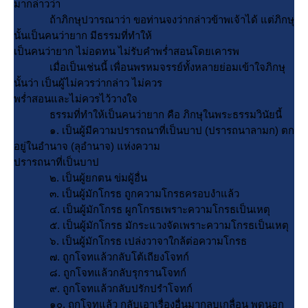
มากล่าวว่า
ถ้าภิกษุปวารณาว่า ขอท่านจงว่ากล่าวข้าพเจ้าได้ แต่ภิกษุ
นั้นเป็นคนว่ายาก มีธรรมที่ทำให้
เป็นคนว่ายาก ไม่อดทน ไม่รับคำพร่ำสอนโดยเคารพ
เมื่อเป็นเช่นนี้ เพื่อนพรหมจรรย์ทั้งหลายย่อมเข้าใจภิกษุ
นั้นว่า เป็นผู้ไม่ควรว่ากล่าว ไม่ควร
พร่ำสอนและไม่ควรไว้วางใจ
ธรรมที่ทำให้เป็นคนว่ายาก คือ ภิกษุในพระธรรมวินัยนี้
๑. เป็นผู้มีความปรารถนาที่เป็นบาป (ปรารถนาลามก) ตก
อยู่ในอำนาจ (ลุอำนาจ) แห่งความ
ปรารถนาที่เป็นบาป
๒. เป็นผู้ยกตน ข่มผู้อื่น
๓. เป็นผู้มักโกรธ ถูกความโกรธครอบงำแล้ว
๔. เป็นผู้มักโกรธ ผูกโกรธเพราะความโกรธเป็นเหตุ
๕. เป็นผู้มักโกรธ มักระแวงจัดเพราะความโกรธเป็นเหตุ
๖. เป็นผู้มักโกรธ เปล่งวาจาใกล้ต่อความโกรธ
๗. ถูกโจทแล้วกลับโต้เถียงโจทก์
๘. ถูกโจทแล้วกลับรุกรานโจทก์
๙. ถูกโจทแล้วกลับปรักปรำโจทก์
๑๐. ถูกโจทแล้ว กลับเอาเรื่องอื่นมากลบเกลื่อน พูดนอก