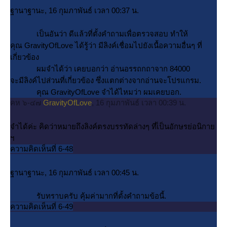
ฐานาฐานะ, 16 กุมภาพันธ์ เวลา 00:37 น.
เป็นอันว่า ดีแล้วที่ตั้งคำถามเพื่อตรวจสอบ ทำให้
คุณ GravityOfLove ได้รู้ว่า มีลิงค์เชื่อมไปยังเนื้อความอื่นๆ ที่
เกี่ยวข้อง
ผมจำได้ว่า เคยบอกว่า อ่านอรรถกถาจาก 84000
จะมีลิงค์ไปส่วนที่เกี่ยวข้อง ซึ่งแตกต่างจากอ่านจะโปรแกรม.
คุณ GravityOfLove จำได้ไหมว่า ผมเคยบอก.
คห ๖-๔๗
GravityOfLove
, 16 กุมภาพันธ์ เวลา 00:39 น.
จำได้ค่ะ คิดว่าหมายถึงลิงค์ตรงบรรทัดล่างๆ ที่เ็ป็นอักษรย่อนิกา
ฯ
ความคิดเห็นที่ 6-48
ฐานาฐานะ, 16 กุมภาพันธ์ เวลา 00:45 น.
รับทราบครับ คุ้มค่ามากที่ตั้งคำถามข้อนี้.
ความคิดเห็นที่ 6-49