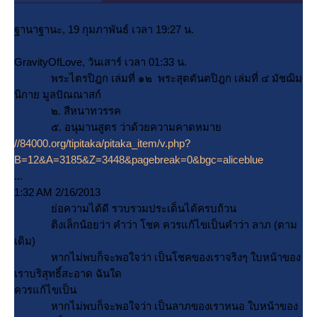
ฐานาฐานะ, 19 กุมภาพันธ์ เวลา 19:27 น.
GravityOfLove, วันเสาร์ เวลา 01:33 น.
พระไตรปิฎก เล่มที่ ๑๒ พระสุตตันตปิฎก เล่มที่ ๔ มัชฌิม
นิกาย มูลปัณณาสก์
๒. สีหนาทวรรค
๕. อนุมานสูตร ว่าด้วยความคาดหมา
//84000.org/tipitaka/pitaka_item/v.php?
B=12&A=3185&Z=3448&pagebreak=0&bgc=aliceblue
...
1:32 AM 2/16/2013
่อความได้ดี รวบรวมประเด็นได้ครบถ้วน
ติงเล็กน้อยว่า คำว่า โชค ควรแก้ไขเป็นคำว่า ลาภ (ตาม
เดิม)
หากไม่พบก็จะพอใจว่า เป็นโชคของเราจริงๆ ใบหน้าของ
เราบริสุทธิ์สะอาด ฉันใด
ควรแก้ไขเป็น
หากไม่พบก็จะพอใจว่า เป็นลาภของเราหนอ ใบหน้าของ