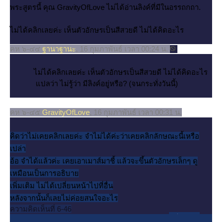
พระสูตรนี้ คุณ GravityOfLove ไม่ได้อ่านลิงค์ที่มีในอรรถกถา.
ไม่ได้คลิกเลยค่ะ เห็นตัวอักษรเป็นสีสวยดี ไม่ได้คิดอะไร
คห ๖-๔๔
ฐานาฐานะ
, 16 กุมภาพันธ์ เวลา 00:24 น.
ไม่ได้คลิกเลยค่ะ เห็นตัวอักษรเป็นสีสวยดี ไม่ได้คิดอะไร
ปลว่า ไม่รู้ว่า มีลิงค์อยู่หรือ? (จนกระทั่งวันนี้)
คห ๖-๔๕
GravityOfLove
, 16 กุมภาพันธ์ เวลา 00:31 น.
คิดว่าไม่เคยคลิกเลยค่ะ จำไม่ได้ค่ะว่าเคยคลิกลักษณะนี้เหรือ
เปล่า
อ้อ จำได้แล้วค่ะ เคยเอาเมาส์มาชี้ แล้วจะขึ้นตัวอักษรเล็กๆ ดู
เหมือนเป็นการอธิบา
เพิ่มเติม ไม่ได้เปลี่ยนหน้าไปที่อื่น
หลังจากนั้นก็เลยไม่ค่อยสนใจอะไร
ความคิดเห็นที่ 6-46