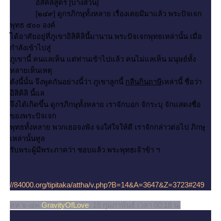
อิสิคิลิสูตร [บางส่วน]
[๒๔๙] ดูกรภิกษุทั้งหลาย เรื่องเคยมีมาแล้ว พระปัจเจก
พุทธ ๕๐๐ องค์
ได้อาศัยอยู่ที่ภูเขาอิสิคิลินี้มานาน พระปัจเจกพุทธเหล่านั้น เมื่อ
กำลังเข้าไปสู่
ภูเขานี้ คนแลเห็น แต่ท่านเข้าไปแล้ว คนไม่แลเห็น มนุษย์ทั้ง
หลายเห็นเหตุ
ดังนี้นั้น จึงพูดกันอย่างนี้ว่า ภูเขาลูกนี้
กลืนกินฤาษี
เหล่านี้ ชื่อว่า
อิสิคิลิ นี้แล
จึงได้เกิดขึ้น ดูกรภิกษุทั้งหลาย เราจักบอก จักระบุ จักแสดงชื่อ
ของพระปัจเจก
พุทธทั้งหลาย พวกเธอจงฟัง จงใส่ใจให้ดี เราจักกล่าวต่อไป ภิกษุ
เหล่านั้นทูล
รับพระผู้มีพระภาคว่า ชอบแล้ว พระพุทธเจ้าข้า ฯ
//84000.org/tipitaka/attha/v.php?B=14&A=3647&Z=3723#249
คห ๖-๔๓
GravityOfLove
, 16 กุมภาพันธ์ เวลา 00:18 น.