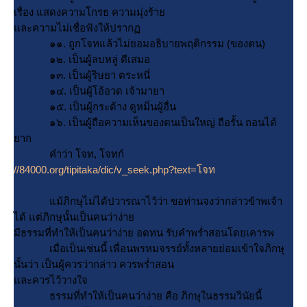
เรื่อง แสดงความโกรธ ความมุ่งร้า
ละความไม่เชื่อฟังให้ปราก
๑๑. ถูกโจทแล้วไม่ยอมอธิบายพฤติกรรม (ของตน)
๑๒. เป็นผู้ลบหลู่ ตีเสมอ
๑๓. เป็นผู้ริษยา ตระหนี่
๑๔. เป็นผู้โอ้อวด เจ้ามายา
๑๕. เป็นผู้กระด้าง ดูหมิ่นผู้อื่น
๑๖. เป็นผู้ถือความเห็นของตนเป็นใหญ่ ถือรั้น ถอนได้
าก
คำว่า โจท, โจทก์
//84000.org/tipitaka/dic/v_seek.php?text=โจท
ม้ภิกษุไม่ได้ปวารณาไว้ว่า ขอท่านจงว่ากล่าวข้าพเจ้า
ได้ แต่ภิกษุนั้นเป็นคนว่าง่า
มีธรรมที่ทำให้เป็นคนว่าง่าย อดทน รับคำพร่ำสอนโดยเคารพ
เมื่อเป็นเช่นนี้ เพื่อนพรหมจรรย์ทั้งหลายย่อมเข้าใจภิกษุ
นั้นว่า เป็นผู้ควรว่ากล่าว ควรพร่ำสอน
ละควรไว้วางใจ
ธรรมที่ทำให้เป็นคนว่าง่าย คือ ภิกษุในธรรมวินัยนี้