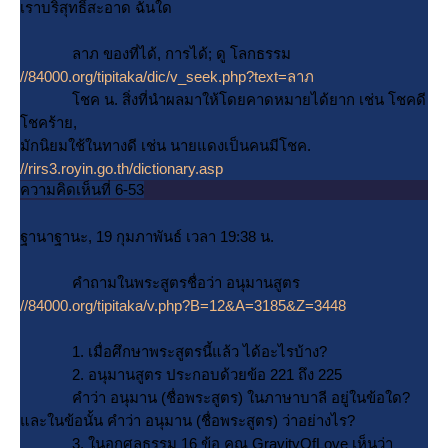
เราบริสุทธิ์สะอาด ฉันใด
ลาภ ของที่ได้, การได้; ดู โลกธรรม
//84000.org/tipitaka/dic/v_seek.php?text=ลาภ
ชค น. สิ่งที่นําผลมาให้โดยคาดหมายได้ยาก เช่น โชคดี
ชคร้าย,
มักนิยมใช้ในทางดี เช่น นายแดงเป็นคนมีโชค.
//rirs3.royin.go.th/dictionary.asp
ความคิดเห็นที่ 6-53
ฐานาฐานะ, 19 กุมภาพันธ์ เวลา 19:38 น.
คำถามในพระสูตรชื่อว่า อนุมานสูตร
//84000.org/tipitaka/v.php?B=12&A=3185&Z=3448
1. เมื่อศึกษาพระสูตรนี้แล้ว ได้อะไรบ้าง?
2. อนุมานสูตร ประกอบด้วยข้อ 221 ถึง 225
คำว่า อนุมาน (ชื่อพระสูตร) ในภาษาบาลี อยู่ในข้อใด?
ละในข้อนั้น คำว่า อนุมาน (ชื่อพระสูตร) ว่าอย่างไร?
3. ในอกุศลธรรม 16 ข้อ คุณ GravityOfLove เห็นว่า