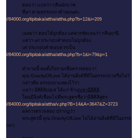
ตอบว่า แปลว่า กลืนนักบวช
ที่มา ตามอรรถกถาด้านบนค่ะ
//84000.org/tipitaka/attha/attha.php?b=12&i=209
เฉลยว่า ตอบได้ถูกต้อง แต่ควรชัดเจนว่า กลืนฤาษี.
ต่ว่า url ประกอบคำตอบไม่ถูกต้อง.
url ประกอบคำตอบควรเป็น
//84000.org/tipitaka/attha/attha.php?b=1&i=79&p=1
คำถามนี้ ผมตั้งใจถามเพื่อตรวจสอบว่า
คุณ GravityOfLove ได้อ่านลิงค์ที่มีในอรรถกถาหรือไม่?
กล่าวคือ อรรถกถาแสดงไว้ว่า
บทว่า อิสิคิลิปสฺเส ได้แก่ ข้าง
ภูเขาอิสิคิลิ
.
ดยมีลิงค์เชื่อมไปที่พระสูตรชื่อว่าอิสิคิลิสูตร
//84000.org/tipitaka/attha/v.php?B=14&A=3647&Z=3723
ผลการตรวจสอบ ปรากฏว่า
พระสูตรนี้ คุณ GravityOfLove ไม่ได้อ่านลิงค์ที่มีในอรรถ
กถา.