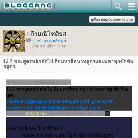
ก้วมณีโชติรส
ฝากข้อความหลังไมค์
ผู้ติดตามบล็อก : 6 คน
13.7 พระสูตรหลักถัดไป คือมหาสีหนาทสูตรและมหาทุกขักขัน
ธสูตร.
การสนทนาธรรมนี้ต่อเนื่องมาจาก
13.6 พระสูตรหลักถัดไป คือมหาสีหนาทสูตรและมหาทุกขักขันธ
สูตร.
//www.bloggang.com/mainblog.php?id=gravity-of-
love&month=13-03-2013&group=1&gblog=8
คห ๖-๔๒
ฐานาฐานะ
, 16 กุมภาพันธ์ เวลา 00:13 น.
GravityOfLove, 5 นาทีที่แล้ว
ตอบคำถามในพระสูตรชื่อว่า จูฬทุกขักขันธสูตร