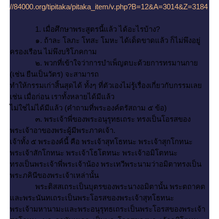
//84000.org/tipitaka/pitaka_item/v.php?B=12&A=3014&Z=3184
1. เมื่อศึกษาพระสูตรนี้แล้ว ได้อะไรบ้าง?
๑. ถ้าละ โลภะ โทสะ โมหะ ได้เด็ดขาดแล้ว ก็ไม่พึงอยู่
ครองเรือน ไม่พึงบริโภคกาม
๒. พวกที่เข้าใจว่าการบำเพ็ญตบะด้วยการทรมานกา
(เช่น ยืนเป็นวัตร) จะสามารถ
ทำให้กรรมเก่าสิ้นสุดได้ ทั้งๆ ที่ตัวเองไม่รู้เรื่องเกี่ยวกับกรรมเล
เช่น เมื่อก่อน เราทั้งหลายได้มีแล้ว
ไม่ใช่ไม่ได้มีแล้ว (คำถามที่พระองค์ตรัสถาม ๕ ข้อ)
๓. พระเจ้าพี่ของพระอนุรุทธเถระ ทรงเป็นโอรสของ
พระเจ้าอาของพระผู้มีพระภาคเจ้า.
เจ้าทั้ง ๕ พระองค์นี้ คือ พระเจ้าสุทโธทนะ พระเจ้าสุกโกทนะ
พระเจ้าสักโกทนะ พระเจ้าโธโตทนะ พระเจ้าอมิโตทนะ
ทรงเป็นพระเจ้าพี่พระเจ้าน้อง พระเทวีพระนามว่าอมิตาทรงเป็น
พระภคินีของพระเจ้าเหล่านั้น
พระติสสเถระเป็นบุตรของพระนางอมิตานั้น พระตถาคต
ละพระนันทเถระเป็นพระโอรสของพระเจ้าสุทโธทนะ
พระเจ้ามหานามะและพระอนุรุทธเถระเป็นพระโอรสของพระเจ้า