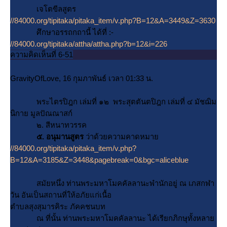
เจโตขีลสูตร
//84000.org/tipitaka/pitaka_item/v.php?B=12&A=3449&Z=3630
ศึกษาอรรถกถานี้ ได้ที่ :-
//84000.org/tipitaka/attha/attha.php?b=12&i=226
ความคิดเห็นที่ 6-51
GravityOfLove, 16 กุมภาพันธ์ เวลา 01:33 น.
พระไตรปิฎก เล่มที่ ๑๒ พระสุตตันตปิฎก เล่มที่ ๔ มัชฌิม
นิกาย มูลปัณณาสก์
๒. สีหนาทวรรค
๕. อนุมานสูตร
ว่าด้วยความคาดหมา
//84000.org/tipitaka/pitaka_item/v.php?
B=12&A=3185&Z=3448&pagebreak=0&bgc=aliceblue
สมัยหนึ่ง ท่านพระมหาโมคคัลลานะพำนักอยู่ ณ เภสกฬา
วัน อันเป็นสถานที่ให้อภัยแก่เนื้อ
ตำบลสุงสุมารคิระ ภัคคชนบท
ณ ที่นั้น ท่านพระมหาโมคคัลลานะ ได้เรียกภิกษุทั้งหลา