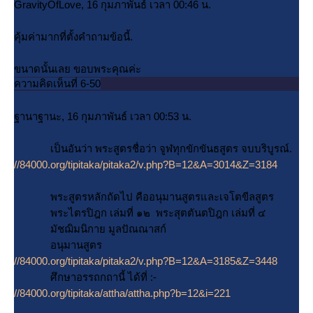
GravityOfLove, 16 กุมภาพันธ์ เวลา 00:46 น.
คุ้มค่ามากที่ตั้งคำถามข้อนี้.
ขนาดนั้นเลย ขอบพระคุณค่ะ
ความคิดเห็นที่ 6-50
ฐานาฐานะ, 16 กุมภาพันธ์ เวลา 00:53 น.
เป็นอันว่า พระสูตรชื่อว่า จูฬทุกขักขันธสูตร จบบริบูรณ์.
//84000.org/tipitaka/pitaka2/v.php?B=12&A=3014&Z=3184
พระสูตรหลักถัดไป คืออนุมานสูตรและเจโตขีลสูตร
พระไตรปิฎก เล่มที่ ๑๒ พระสุตตันตปิฎก เล่มที่ ๔
มัชฌิมนิกาย มูลปัณณาสก์
อนุมานสูตร
//84000.org/tipitaka/pitaka2/v.php?B=12&A=3185&Z=3448
ศึกษาอรรถกถานี้ ได้ที่ :-
//84000.org/tipitaka/attha/attha.php?b=12&i=221