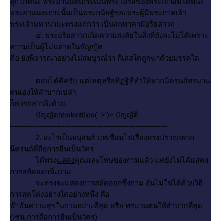
สุกโกทนะ พระอานันทเถระเป็นพระโอรสของพระเจ้าอมิโตทนะ
พระอานนทเถระนั้นเป็นพระกนิษฐ์ของพระผู้มีพระภาคเจ้า
พระเจ้ามหานามะทรงแก่กว่า เป็นสกทาคามีอริยสาวก
๔. พระอริยสาวกเกิดความสงสัยในสิ่งที่ยังละไม่ได้เพราะ
ความเป็นผู้ไม่ฉลาดใน
บัญญัต
คือ ยังพิจารณาอย่างไม่สมบูรณ์ว่า กิเลสใดถูกฆ่าด้วยมรรคใด
ตอบได้ดีครับ แต่เหตุหรือทิฏฐิที่ทำให้พวกนิครนถ์ทรมาน
ตนเองให้ลำบากเปล่า
ก็ควรกล่าวถึงด้วย.
บัญญัตhtmlentities(' >')> บัญญัติ
----------------------------------------------------------------
2. อะไรเป็นอนุสนธิ บทเชื่อมไปเรื่องทรงปรารภพวก
นิครนถ์ที่ถือการยืนเป็นวัตร
ได้ทรง
สดง
คุณและโทษของกามแล้ว แต่ยังไม่ได้แสดง
การสลัดออกซึ่งกาม
จะทรงจะแสดงการสลัดออกซึ่งกาม อันไม่ใช่ได้ด้วยวิธี
การสุดโต่งอย่างใดอย่างหนึ่ง คือ
พัวพันความสุขในกามอย่างที่สุด หรือ ทรมานตนให้ลำบากที่สุด
(เช่น การถือการยืนเป็นวัตร)