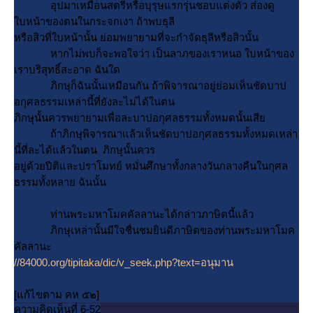
อุปมาเหมือนสตรีหรือบุรุษแรกรุ่นชอบแต่งตัว ส่องดู
บหน้าของตนในกระจกเงา ถ้าพบธุลี
หรือสิวที่ใบหน้านั้น ย่อมพยายามที่จะกำจัดธุลีหรือสิวนั้น
หากไม่พบก็จะพอใจว่า เป็นลาภของเราหนอ ใบหน้าของ
เราบริสุทธิ์สะอาด ฉันใด
ภิกษุก็ฉันนั้นเหมือนกัน ถ้าพิจารณาอยู่ย่อมเห็นชัดบาป
อกุศลธรรมเหล่านี้ที่ยังละไม่ได้ในตน
ภิกษุนั้นควรพยายามเพื่อละบาปอกุศลธรรมทั้งหมดนั้นเสี
ถ้าภิกษุพิจารณาแล้วเห็นชัดบาปอกุศลธรรมทั้งหมดเหล่า
นี้ที่ละได้แล้วในตน ภิกษุนั้นควร
อยู่ด้วยปีติและปราโมทย์ หมั่นศึกษาทั้งกลางวันกลางคืนในกุศล
ธรรมทั้งหลาย ฉันนั้น
ท่านพระมหาโมคคัลลานะได้กล่าวภาษิตนี้แล้ว
ภิกษุเหล่านั้นมีใจชื่นชมยินดีภาษิตของท่านพระมหาโมค
คัลลานะ
//84000.org/tipitaka/dic/v_seek.php?text=อนุมาน
[แก้ไขตาม คห ๕๒]
ความคิดเห็นที่ 6-52