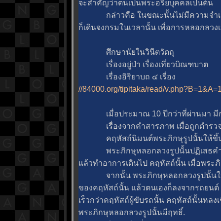
จะสำคัญว่าตนเป็นพระอริยบุคคลเป็นต้น
กล่าวคือ ในขณะนั้นไม่มีความจำเป็
ก็เดินจงกรมในเวลานั้น เพื่อการหลอกลวงเ
ศึกษานัยในวินีตวัตถุ
เรื่องอยู่ป่า เรื่องเที่ยวบิณฑบาต
เรื่องอิริยาบถ ๔ เรื่อง
//84000.org/tipitaka/read/v.php?B=1&
เมื่อประมาณ 10 ปีกว่าที่ผ่านมา มีกร
เรื่องจากคำสารภาพ เมื่อถูกตำรวจจับ
คฤหัสถ์นิมนต์พระภิกษุรูปนั้นให้ขึ
พระภิกษุหลอกลวงรูปนั้นปฏิเสธคำนิมน
ล้วทำอาการเดินไป คฤหัสถ์นั้น เมื่อพระภ
จากนั้น พระภิกษุหลอกลวงรูปนั้นให้
ของคฤหัสถ์นั้น แล้วตนเองก็ลงจากรถยนต์ ท
เร็วกว่าคฤหัสถ์ผู้ขับรถนั้น คฤหัสถ์นั้นหลงเช
พระภิกษุหลอกลวงรูปนั้นมีฤทธิ์.