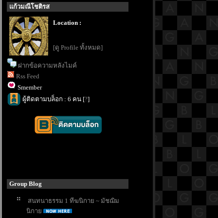
ก้วมณีโชติรส
Location :
[ดู Profile ทั้งหมด]
ฝากข้อความหลังไมค์
Rss Feed
Smember
ผู้ติดตามบล็อก : 6 คน [
?
]
Group Blog
สนทนาธรรม 1 ทีฆนิกาย ~ มัชฌิม
นิกา