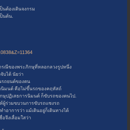
นต้องเดินจงกรม
ป็นต้น.
A=10838&Z=11364
ณีของพระภิกษุที่หลอกลวงรูปหนึ่ง
ได้ นัยว่า
้นรถยนต์ของตน
ต์ คือไม่ขึ้นรถของคฤหัสถ์
ิกษุปฏิเสธการนิมนต์ ก็ขับรถของตนไป.
ผู้ร่วมขบวนการขับรถแซงรถ
ำอาการว่า แม้เดินอยู่ก็เดินทางได้
ื่อจึงเลื่อมใสว่า