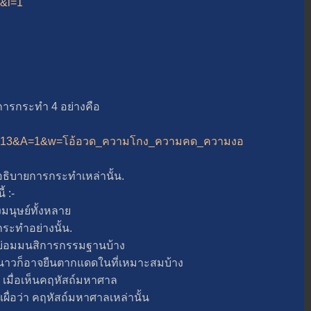
3&i=1
กระทำ 4 อย่างคือ
php?B=13&A=1&w=โอ้อวด_ความโกง_ความคด_ความงอ
บายการกระทำเหล่านั้น.
 :-
มนุษย์ทั้งหลา
กระทำอย่างนั้น.
่อมมนสิการกรรมฐานบ้าง
หนาวก็อาจยืนตากแดดในที่เหมาะสมบ้าง
เมื่อเห็นคฤหัสถ์มหาศาล
เผื่อว่า คฤหัสถ์มหาศาลเหล่านั้น