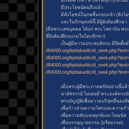
มีกิจที่ควรทำ ทำเสร็จแล้ว (กิจในอริ
มีประโยชน์ตนถึงแล้ว
มีสังโยชน์ในภพสิ้นรอบแล้ว (สังโยชน์
ละในภิกษุสงฆ์นี้ มีผู้ยังต้องศึกษา
(คือพระเสขบุคคล ได้แก่ พระโสดาบัน พ
ที่ยังต้องฝึกอบรมในไตรสิกขา)
เป็นผู้มีความประพฤติสงบ มีจิตตั้งมั่
//84000.org/tipitaka/dic/d_seek.php?text
//84000.org/tipitaka/dic/d_seek.php?tex
//84000.org/tipitaka/dic/d_seek.php?tex
//84000.org/tipitaka/dic/d_seek.php?tex
เมื่อพระผู้มีพระภาคตรัสอย่างนี้แล้ว
น่าอัศจรรย์ ไม่เคยมี พระองค์ทรงบัญญั
ทรงบัญญัติเพื่อความบริสุทธิ์ของสัต
เพื่อก้าวล่วงความโศกและความร่ำ
เพื่อความดับแห่งทุกข์และโทมนัส
เพื่อบรรลุญายธรรม (อริยมรรค)