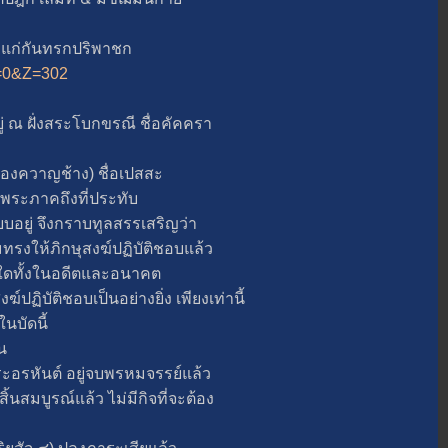
ก่กันทรกปริพาชก
A=0&Z=302
ณ ฝั่งสระโบกขรณี ชื่อคัคครา
งควาญช้าง) ชื่อเปสสะ
ีพระภาคถึงที่ประทับ
ยู่ จึงกราบทูลสรรเสริญว่า
ให้ภิกษุสงฆ์ปฏิบัติชอบแล้ว
ดทั้งในอดีตและอนาคต
์ปฏิบัติชอบเป็นอย่างยิ่ง เพียงเท่านี้
นบัดนี้
น
ะอรหันต์ อยู่จบพรหมจรรย์แล้ว
้นสมบูรณ์แล้ว ไม่มีกิจที่จะต้อง