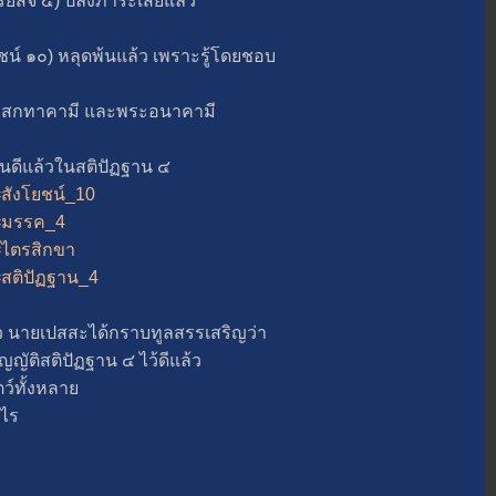
ยสัจ ๔) ปลงภาระเสียแล้ว
 ๑๐) หลุดพ้นแล้ว เพราะรู้โดยชอบ
ระสกทาคามี และพระอนาคามี
นดีแล้วในสติปัฏฐาน ๔
=สังโยชน์_10
t=มรรค_4
t=ไตรสิกขา
t=สติปัฏฐาน_4
 นายเปสสะได้กราบทูลสรรเสริญว่า
ติสติปัฏฐาน ๔ ไว้ดีแล้ว
ว์ทั้งหลา
ไร