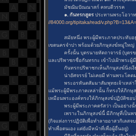
มัชฌิมปัณณาสก์ คหบดีวรรค
๑. กันทรกสูตร
ประทานพระโอวาทแ
//84000.org/tipitaka/read/v.php?B=13&
สมัยหนึ่ง พระผู้มีพระภาคประทับอยู่ 
เขตนครจำปา พร้อมด้วยภิกษุสงฆ์หมู่ใหญ่
ครั้งนั้น บุตรนายหัตถาจารย์ (บุตรขอ
ละปริพาชกชื่อกันทรกะ เข้าไปเฝ้าพระผู้ม
กันทรกปริพาชกเห็นภิกษุสงฆ์นิ่งเงียบอ
น่าอัศจรรย์ ไม่เคยมี ท่านพระโคดมทรง
พระอรหันตสัมมาสัมพุทธเจ้าเหล่าใ
ม้พระผู้มีพระภาคเหล่านั้น ก็ทรงให้ภิกษุสงฆ
เหมือนพระองค์ทรงให้ภิกษุสงฆ์ปฏิบัติชอบใ
พระผู้มีพระภาคตรัสว่า เป็นอย่างนั้
เพราะในภิกษุสงฆ์นี้ มีภิกษุที่เป็นพร
(กิจแห่งการปฏิบัติเพื่อทำลายอาสวกิเลสจบสิ
ทำเพื่อตนเอง แต่ยังมีหน้าที่เพื่อผู้อื่นอยู่)