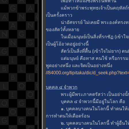
เพื่อทำให้แจ้งซึ่งพระนิพพาน
ม้พวกข้าพระพุทธเจ้าเป็นคฤหัสถ์นุ่งผ
เป็นครั้งคราว
น่าอัศจรรย์ ไม่เคยมี พระองค์ทรงทร
ของสัตว์ทั้งหลา
นเมื่อมนุษย์เป็นสิ่งที่รกชัฏ (เข้าใจยาก
เป็นผู้โอ้อวดอยู่อย่างนี้
สัตว์เป็นสิ่งที่ตื้น (เข้าใจไม่ยาก) ตนย
ต่มนุษย์ คือทาส คนใช้ หรือกรรมกรของ
พูดอย่างหนึ่ง และจิตเป็นอย่างหนึ่ง
//84000.org/tipitaka/dic/d_seek.php?tex
บุคคล ๔ จำพวก
พระผู้มีพระภาคตรัสว่า เป็นอย่างนั้
บุคคล ๔ จำพวกนี้มีอยู่ในโลก คือ
๑. บุคคลบางคนในโลกนี้ ทำตนให้เด
การทำตนให้เดือดร้อน
๒. บุคคลบางคนในโลกนี้ ทำผู้อื่นใ