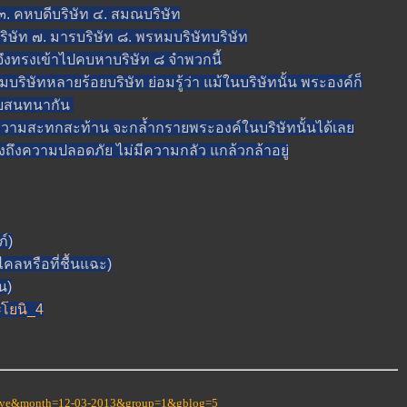
 คหบดีบริษัท ๔. สมณบริษัท
ท ๗. มารบริษัท ๘. พรหมบริษัทบริษัท
รงเข้าไปคบหาบริษัท ๘ จำพวกนี้
ัทหลายร้อยบริษัท ย่อมรู้ว่า แม้ในบริษัทนั้น พระองค์ก็
เคยสนทนากัน
มสะทกสะท้าน จะกล้ำกรายพระองค์ในบริษัทนั้นได้เล
ถึงความปลอดภัย ไม่มีความกลัว แกล้วกล้าอยู่
์)
หรือที่ชื้นแฉะ)
น)
=โยนิ_4
-love&month=12-03-2013&group=1&gblog=5