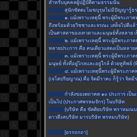
สำหรับบุคคลผู้ปฏิบัติตามธรรมนั้น
สุนักขัตตะโมฆบุรุษไม่มีปัญญารู้ธรรม
๑. แม้เพราะเหตุนี้ พระผู้มีพระภาคพระอ
ถึงพร้อมด้วยวิชชาและจรณะ เสด็จไปดีแล้ว ทรง
เป็นศาสดาของเทวดาและมนุษย์ทั้งหลาย เป็
๒. แม้เพราะเหตุนี้ พระผู้มีพระภาคพระอง
หลายประการ คือ คนเดียวแสดงเป็นหลายค
๓. แม้เพราะเหตุนี้ พระผู้มีพระภาคพระอ
มนุษย์ ทั้งที่อยู่ไกลและอยู่ใกล้ ด้วยหูทิพย์
๔. แม้เพราะเหตุนี้พระผู้มีพระภาคพระ
(เจโตปริยญาณ) คือ จิตมีราคะ ก็รู้ว่า จิตมีร
กำลังของตถาคต ๑๐ ประการ เป็นเหตุให
เป็นไป (ประกาศพรหมจักร) ในบริษัท
(บริษัท คือ ขัตติยบริษัท พราหมณบริษ
ดาวดึงสบริษัท มารบริษัท พรหมบริษัท)
[อรรถกถา]