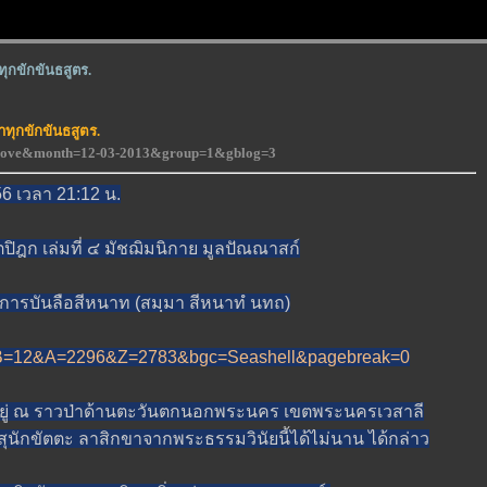
ุกขักขันธสูตร.
ทุกขักขันธสูตร.
f-love&month=12-03-2013&group=1&gblog=3
6 เวลา 21:12 น.
ก เล่มที่ ๔ มัชฌิมนิกาย มูลปัณณาสก์
งการบันลือสีหนาท (สมฺมา สีหนาทํ นทถ)
php?B=12&A=2296&Z=2783&bgc=Seashell&pagebreak=0
่ ณ ราวป่าด้านตะวันตกนอกพระนคร เขตพระนครเวสาลี
กขัตตะ ลาสิกขาจากพระธรรมวินัยนี้ได้ไม่นาน ได้กล่าว