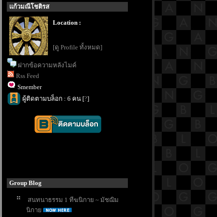
ก้วมณีโชติรส
Location :
[ดู Profile ทั้งหมด]
ฝากข้อความหลังไมค์
Rss Feed
Smember
ผู้ติดตามบล็อก : 6 คน [
?
]
Group Blog
สนทนาธรรม 1 ทีฆนิกาย ~ มัชฌิม
นิกา