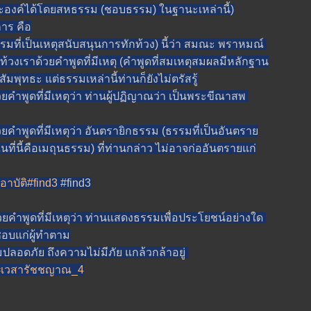
ระองค์ได้โดยสหธรรม (ชอบธรรม) ในฐานะเหล่านี้)
ร คือ
ที่เป็นเหตุสนับสนุนการทักท้วง) นี้ว่า สมณะ พราหมณ์
งเราด้วยคำพูดที่มีเหตุ (คำพูดที่สมเหตุสมผลมีหลักฐาน
มพุทธะ แต่ธรรมเหล่านี้ท่านก็ยังไม่ตรัสรู้
ยคำพูดที่มีเหตุว่า ท่านผู้ปฏิญาณว่า เป็นพระขีณาสพ
ยคำพูดที่มีเหตุว่า อันตรายิกธรรม (ธรรมที่เป็นอันตรา
ที่นี้คือเมถุนธรรม) ที่ท่านกล่าว ไม่อาจก่ออันตรายแก่
อาบัติ#find3
#find3
ยคำพูดที่มีเหตุว่า ท่านแสดงธรรมเพื่อประโยชน์อย่างใด
ชอบแก่ผู้ทำตาม
อดภัย ถึงความไม่มีภัย แกล้วกล้าอยู่
xt=เวสารัชชญาณ_4