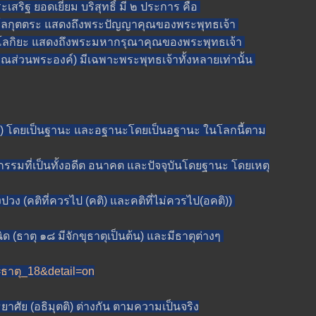
 ยอดเยี่ยม บริสุทธิ์ มี ๒ ประการ คือ
ุตตระ แสดงถึงพระปัญญาคุณของพระพุทธเจ้า
ิยะ แสดงถึงพระมหากรุณาคุณของพระพุทธเจ้า
นพระองค์) มีเฉพาะพระพุทธเจ้าทั้งหลายเท่านั้น
 โดยเป็นฐานะ และอฐานะโดยเป็นอฐานะ ในโลกนี้ตาม
ที่เป็นทั้งอดีต อนาคต และปัจจุบันโดยฐานะ โดยเหตุ
ง (คติที่ควรไป (คติ) และคติที่ไม่ควรไป(อคติ))
าตุ ๑๘ มีจักขุธาตุเป็นต้น) และมีธาตุต่างๆ
t=ธาตุ_18&detail=on
ยาศัย (อธิมุตติ) ต่างกัน ตามความเป็นจริง