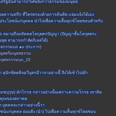
อันสามารถวิเศษยิ่งกว่าธรรมของมนุษย์
รึก ที่ไตร่ตรองด้วยการค้นคิด แจ่มแจ้งได้เอง
ยชน์แก่บุคคล นำไปเพื่อความสิ้นทุกข์โดยชอบสำหรับ
มายถึงมหัคคตโลกุตตรปัญญา (ปัญญาชั้นโลกุตตระ
สูงสุด สามารถกำจัดกิเลสได้)
ศลกรรมบถ ๑๐ ประการ)
t=อุตตริมนุสสธรรม
xt=กุศลกรรมบถ_10
กขัตตลิจฉวีบุตรมีวาจาอย่างนี้ จึงได้เข้าไปเฝ้า
มฆบุรุษ) มักโกรธ กล่าวอย่างนั้นเพราะความโกรธ เขาคิด
ริญคุณของตถาคต
คลจะกล่าวอย่างนี้ว่า
ุคคล ย่อมดิ่ง (นำ) ไปเพื่อความสิ้นทุกข์โดยชอบ