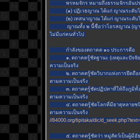
พรหมจักร หมายถึงธรรมจักรอันประเสริฐ
(๑) ปฏิเวธญาณ ได้แก่ ญาณระดับโลก
(๒) เทสนาญาณ ได้แก่ ญาณระดับโลก
ญาณทั้ง ๒ นี้ชื่อว่าโอรสญาณ (ญาณส่ว
ไม่มีแก่คนทั่วไป
กำลังของตถาคต ๑๐ ประการคือ
๑. ตถาคตรู้ชัดฐานะ (เหตุและปัจจัย)
ความเป็นจริง
๒. ตถาคตรู้ชัดวิบากแห่งการยึดถือกรรม
ตามความเป็นจริง
๓. ตถาคตรู้ชัดปฏิปทาที่ให้ถึงภูมิทั้งปว
ตามความเป็นจริง
๔. ตถาคตรู้ชัดโลกที่มีธาตุหลายชนิด (ธ
ตามความเป็นจริง
//84000.org/tipitaka/dic/d_seek.php?tex
๕. ตถาคตรู้ชัดว่า หมู่สัตว์เป็นผู้มีอัธ