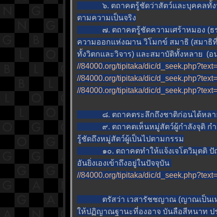
๖. ตถาคตรู้ชัดว่าสัตว์และบุคคลทั้งหลาย
ตามความเป็นจริง
๗. ตถาคตรู้ชัดความเศร้าหมอง (ธรรมฝ่
ความออกแห่งฌาน วิโมกข์ สมาธิ (สมาธิที่มีว
ทั้งวิตกและวิจาร) และสมาบัติทั้งหลาย (อ
//84000.org/tipitaka/dic/d_seek.php?te
//84000.org/tipitaka/dic/d_seek.php?text
//84000.org/tipitaka/dic/d_seek.php?tex
๘. ตถาคตระลึกถึงชาติก่อนได้หลายชาติว
๙. ตถาคตเห็นหมู่สัตว์ผู้กำลังจุติ กำลังอ
รู้ชัดถึงหมู่สัตว์ผู้เป็นไปตามกรรม
๑๐. ตถาคตทำให้แจ้งเจโตวิมุตติ ปัญญา
อันยิ่งเองเข้าถึงอยู่ในปัจจุบัน
//84000.org/tipitaka/dic/d_seek.php?t
ตรัสว่า เวสารัชชญาณ (ญาณเป็นเหตุให้
ห้ปฏิญาณฐานะที่องอาจ บันลือสีหนาท ป