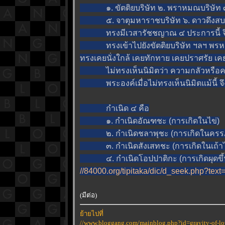
๑. ขัตติยบริษัท ๒. พราหมณบริษัท ๓.
๕. จาตุมหาราชบริษัท ๖. ดาวดึงสบริษั
ทรงมีเวสารัชชญาณ ๔ ประการนี้ จึงท
ทรงเข้าไปยังขัตติยบริษัท ฯลฯ พรหมบริษ
ทรงเคยนั่งใกล้ เคยทักทาย เคยปราศรัย 
ไม่ทรงเห็นนิมิตว่า ความกลัวหรือควา
พระองค์เมื่อไม่ทรงเห็นนิมิตแม้นี้ จึง
กำเนิด ๔ คือ
๑. กำเนิดอัณฑชะ (การเกิดในไข่)
๒. กำเนิดชลาพุชะ (การเกิดในครรภ
๓. กำเนิดสังเสทชะ (การเกิดในเถ้าไคล
๔. กำเนิดโอปปาติกะ (การเกิดผุดขึ้
//84000.org/tipitaka/dic/d_seek.php?text
(มีต่อ)
้ายไปที่
//www.bloggang.com/mainblog.php?id=gravity-of