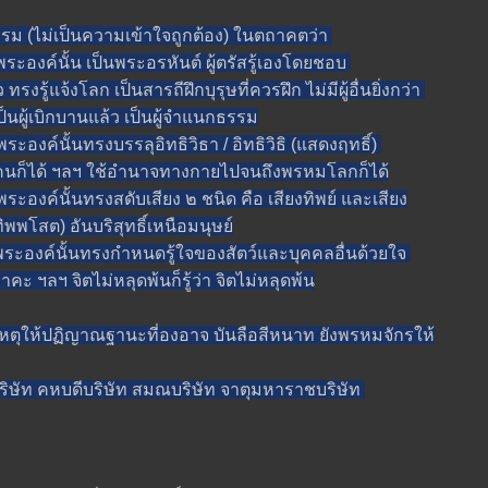
 (ไม่เป็นความเข้าใจถูกต้อง) ในตถาคตว่า
งค์นั้น เป็นพระอรหันต์ ผู้ตรัสรู้เองโดยชอบ
รู้แจ้งโลก เป็นสารถีฝึกบุรุษที่ควรฝึก ไม่มีผู้อื่นยิ่งกว่า
นผู้เบิกบานแล้ว เป็นผู้จำแนกธรรม
ค์นั้นทรงบรรลุอิทธิวิธา / อิทธิวิธิ (แสดงฤทธิ์)
นก็ได้ ฯลฯ ใช้อำนาจทางกายไปจนถึงพรหมโลกก็ได้
งค์นั้นทรงสดับเสียง ๒ ชนิด คือ เสียงทิพย์ และเสียง
 (ทิพพโสต) อันบริสุทธิ์เหนือมนุษย์
องค์นั้นทรงกำหนดรู้ใจของสัตว์และบุคคลอื่นด้วยใจ
าคะ ฯลฯ จิตไม่หลุดพ้นก็รู้ว่า จิตไม่หลุดพ้น
้ปฏิญาณฐานะที่องอาจ บันลือสีหนาท ยังพรหมจักรให้
ัท คหบดีบริษัท สมณบริษัท จาตุมหาราชบริษัท