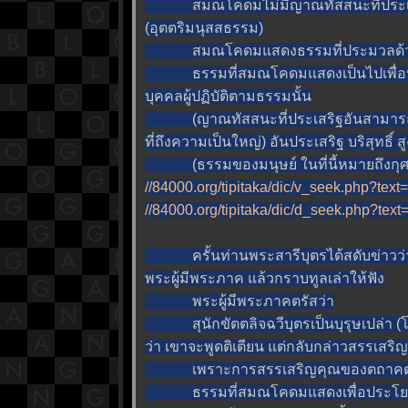
สมณโคดมไม่มีญาณทัสสนะที่ประเสริฐ
(อุตตริมนุสสธรรม)
สมณโคดมแสดงธรรมที่ประมวลด้วยความต
ธรรมที่สมณโคดมแสดงเป็นไปเพื่อประโ
บุคคลผู้ปฏิบัติตามธรรมนั้น
(ญาณทัสสนะที่ประเสริฐอันสามารถ ห
ที่ถึงความเป็นใหญ่) อันประเสริฐ บริสุทธิ์ 
(ธรรมของมนุษย์ ในที่นี้หมายถึงกุ
//84000.org/tipitaka/dic/v_seek.php?tex
//84000.org/tipitaka/dic/d_seek.php?te
ครั้นท่านพระสารีบุตรได้สดับข่าวว่า สุนั
พระผู้มีพระภาค แล้วกราบทูลเล่าให้ฟัง
พระผู้มีพระภาคตรัสว่า
สุนักขัตตลิจฉวีบุตรเป็นบุรุษเปล่า (โ
ว่า เขาจะพูดติเตียน แต่กลับกล่าวสรรเส
เพราะการสรรเสริญคุณของตถาคต บุค
ธรรมที่สมณโคดมแสดงเพื่อประโยชน์แก่บ