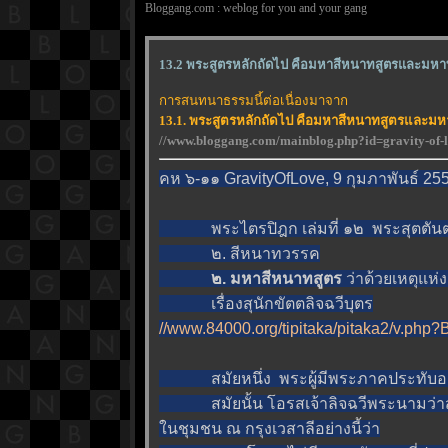
Bloggang.com : weblog for you and your gang
13.2 พระสูตรหลักถัดไป คือมหาสีหนาทสูตรและมหาท
การสนทนาธรรมนี้ต่อเนื่องมาจาก
13.1. พระสูตรหลักถัดไป คือมหาสีหนาทสูตรและมหา
//www.bloggang.com/mainblog.php?id=gravity-o
คห ๖-๑๑ GravityOfLove, 9 กุมภาพันธ์ 255
พระไตรปิฎก เล่มที่ ๑๒ พระสุตตันตปิฎ
๒. สีหนาทวรรค
๒. มหาสีหนาทสูตร
ว่าด้วยเหตุแห่
เรื่องสุนักขัตตลิจฉวีบุตร
//www.84000.org/tipitaka/pitaka2/v.
สมัยหนึ่ง พระผู้มีพระภาคประทับอยู
สมัยนั้น โอรสเจ้าลิจฉวีพระนามว่าสุนั
นชุมชน ณ กรุงเวสาลีอย่างนี้ว่า