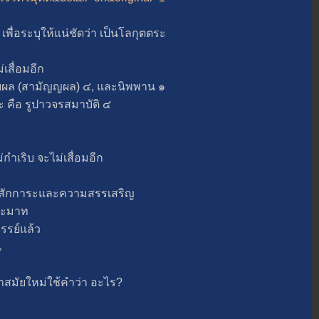
ื่อระบุให้แน่ชัดว่า เป็นโลกุตตระ
สื่อมอีก
ล (สามัญญผล) ๔, และนิพพาน ๑
คือ รูปาวจรสมาบัติ ๔
เริบ จะไม่เสื่อมอีก
ักการะและความสรรเสริญ
ระมาท
รย์แล้ว
น
มัยใหม่ใช้คำว่า อะไร?