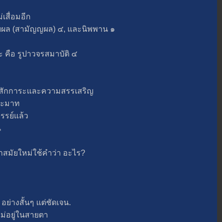
สื่อมอีก
ล (สามัญญผล) ๔, และนิพพาน ๑
คือ รูปาวจรสมาบัติ ๔
ักการะและความสรรเสริญ
ระมาท
รย์แล้ว
น
มัยใหม่ใช้คำว่า อะไร?
่างสั้นๆ แต่ชัดเจน.
่อยู่ในสายตา