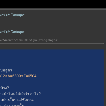
หาหัตถิปโทปมสูตร.
หาหัตถิปโทปมสูตร.
-love&month=26-04-2013&group=1&gblog=33
ปมสูตร
p?B=12&A=6309&Z=6504
บ้าง?
มัยใหม่ใช้คำว่า อะไร?
่างสั้นๆ แต่ชัดเจน.
แต่ละวาระนั้น