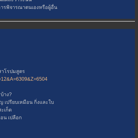
รพิจารณาตนเองหรือผู้อื่น
าโรปมสูตร
p?B=12&A=6309&Z=6504
บ้าง?
รียบเหมือน กิ่งและใบ
ะเก็ด
น เปลือก