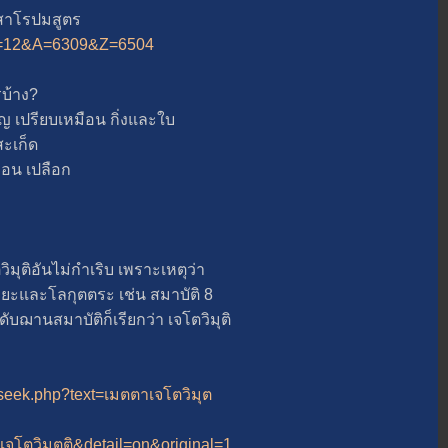
าโรปมสูตร
p?B=12&A=6309&Z=6504
บ้าง?
รียบเหมือน กิ่งและใบ
ะเก็ด
น เปลือก
ุติอันไม่กำเริบ เพราะเหตุว่า
ลกิยะและโลกุตตระ เช่น สมาบัติ 8
ฌานสมาบัติก็เรียกว่า เจโตวิมุติ
a_seek.php?text=เมตตาเจโตวิมุต
=เจโตวิมุตติ&detail=on&original=1