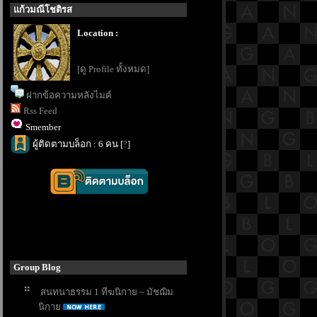
ก้วมณีโชติรส
Location :
[ดู Profile ทั้งหมด]
ฝากข้อความหลังไมค์
Rss Feed
Smember
ผู้ติดตามบล็อก : 6 คน [
?
]
Group Blog
สนทนาธรรม 1 ทีฆนิกาย ~ มัชฌิม
นิกา