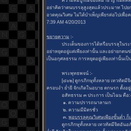
ความสมบูรณ์ของสมาธิ ญาณทัสสนะ ก็
อย่าคิดว่าตนบรรลุสูงสุดแล้วประมาท ไปยกต
อวดคุณวิเศษ ไม่ได้บำเพ็ญเพียรต่อไปเพื่อค
7:39 AM 4/20/2013
ขยายความ
:-
ประเด็นของการได้หรือบรรลุในระหว่างค
อย่าหยุดอยู่แต่เพียงเท่านั้น และอย่ายกตนข่ม
เป็นอกุศลธรรม การหยุดอยู่เพียงเท่านั้นเ
พระพุทธพจน์ :-
[๔๐๒] ดูกรภิกษุทั้งหลาย เทวทัตมีจิ
ครอบงำ ย่ำยี จักเกิดในอบาย ตกนรก ตั้งอยู
อสัทธรรม ๓ ประการ เป็นไฉน คือ:
๑. ความปรารถนาลามก
๒. ความมีมิตรชั่ว
๓.
พอบรรลุคุณวิเศษเพียงขั้นต่ำ ก็
ดูกรภิกษุทั้งหลาย เทวทัตมีจิตอันอส