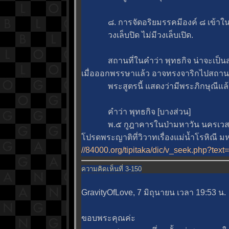
๘. การจัดอริยมรรคมีองค์ ๘ เข้าในขั
วงเล็บปิด ไม่มีวงเล็บเปิด.
สถานที่ในคำว่า พุทธกิจ น่าจะเป็นสถ
เมื่อออกพรรษาแล้ว อาจทรงจาริกไปสถานที่
พระสูตรนี้ แสดงว่ามีพระภิกษุณีแล้ว จ
คำว่า พุทธกิจ [บางส่วน]
พ.๕ กูฎาคารในป่ามหาวัน นครเวสาลี (โ
ปรดพระญาติที่วิวาทเรื่องแม่น้ำโรหิณี ม
//84000.org/tipitaka/dic/v_seek.php?text
ความคิดเห็นที่ 3-150
GravityOfLove, 7 มิถุนายน เวลา 19:53 น.
ขอบพระคุณค่ะ