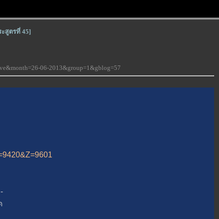
สูตรที่ 45]
-love&month=26-06-2013&group=1&gblog=57
&A=9420&Z=9601
-
ด