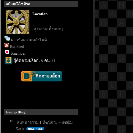
ก้วมณีโชติรส
Location :
[ดู Profile ทั้งหมด]
ฝากข้อความหลังไมค์
Rss Feed
Smember
ผู้ติดตามบล็อก : 6 คน [
?
]
Group Blog
สนทนาธรรม 1 ทีฆนิกาย ~ มัชฌิม
นิกา