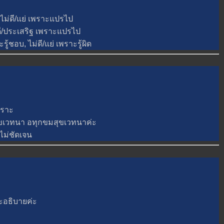
ม่ดี/แย่ เพราะแปรไป
ี/ประเสริฐ เพราะแปรไป
บ, ไม่ดี/แย่ เพราะรู้ผิด
พราะ
ขเวทนา อทุกขมสุขเวทนาค่ะ
ุไม่ชัดเจน
อธิบายค่ะ