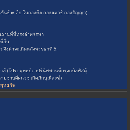
นธ์ ๓ คือ ในกองศีล กองสมาธิ กองปัญญา)
านที่ที่ทรงจำพรรษา
อื่น.
ึงน่าจะเกิดหลังพรรษาที่ 5.
ปรดพุทธบิดาปรินิพพานที่กรุงกบิลพัสดุ์
หาปชาบดีผนวช เกิดภิกษุณีสงฆ์)
=พุทธกิจ