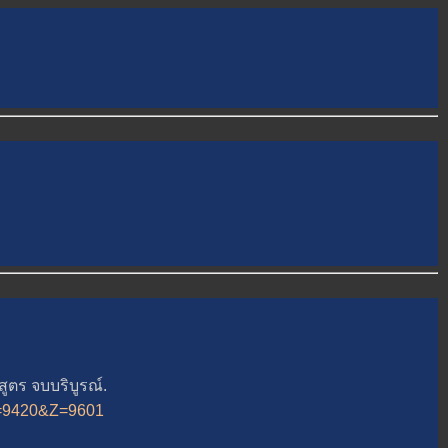
ตร จบบริบูรณ์.
&A=9420&Z=9601