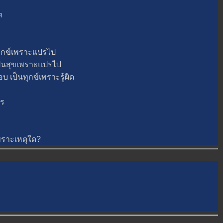
ด
ุกข์เพราะแปรไป
็นสุขเพราะแปรไป
ป็นทุกข์เพราะรู้ผิด
ร
พราะเหตุใด?