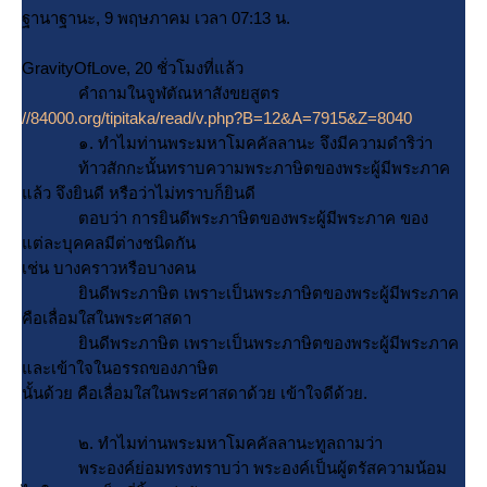
ฐานาฐานะ, 9 พฤษภาคม เวลา 07:13 น.
GravityOfLove, 20 ชั่วโมงที่แล้ว
คำถามในจูฬตัณหาสังขยสูตร
//84000.org/tipitaka/read/v.php?B=12&A=7915&Z=8040
๑. ทำไมท่านพระมหาโมคคัลลานะ จึงมีความดำริว่า
ท้าวสักกะนั้นทราบความพระภาษิตของพระผู้มีพระภาค
ล้ว จึงยินดี หรือว่าไม่ทราบก็ยินดี
ตอบว่า การยินดีพระภาษิตของพระผู้มีพระภาค ของ
ต่ละบุคคลมีต่างชนิดกัน
เช่น บางคราวหรือบางคน
ินดีพระภาษิต เพราะเป็นพระภาษิตของพระผู้มีพระภาค
คือเลื่อมใสในพระศาสดา
ินดีพระภาษิต เพราะเป็นพระภาษิตของพระผู้มีพระภาค
ละเข้าใจในอรรถของภาษิต
นั้นด้วย คือเลื่อมใสในพระศาสดาด้วย เข้าใจดีด้วย.
๒. ทำไมท่านพระมหาโมคคัลลานะทูลถามว่า
พระองค์ย่อมทรงทราบว่า พระองค์เป็นผู้ตรัสความน้อม