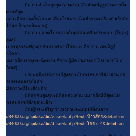
- มีความสำเร็จสูงสุด (ล่วงส่วน (อัจจันตนิฏฐะ) หมายถึง
ผ่านที่สุด
กล่าวคือความสิ้นไปและเสื่อมไปเพราะไม่มีธรรมเครื่องกำเริบอีก
ได้แก่ ถึงพระนิพพาน)
- มีความปลอดโปร่งจากกิเลสเป็นเครื่องประกอบ (โยคะ)
สูงสุด
(บรรลุธรรมที่สูงสุดอันปราศจากโยคะ ๔ คือ กาม ภพ ทิฏฐิ
อวิชชา
หมายถึงบรรลุพระนิพพาน ชื่อว่า ผู้มีความปลอดโปร่งจากโยค
กิเลส)
- ประพฤติพรหมจรรย์สูงสุด (เป็นพรหมจารีล่วงส่วน อยู่
จบพรหมจรรย์แล้ว
มีสภาวะที่ไม่เสื่อมอีก)
- มีที่สุดอันสูงสุด (มีที่สุดล่วงส่วน หมายถึงมีที่สุดแห่ง
พรหมจรรย์ที่อยู่จบแล้ว)
- เป็นผู้ประเสริฐกว่าเทวดาและมนุษย์ทั้งหลา
//84000.org/tipitaka/dic/v_seek.php?text=ท้าวสักก&detail=on
//84000.org/tipitaka/dic/d_seek.php?text=โยคะ_4&detail=on