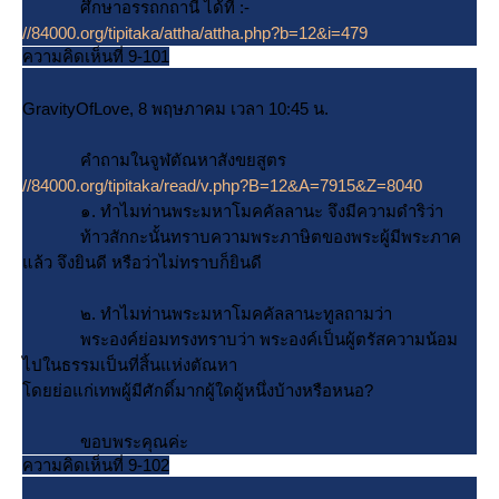
ศึกษาอรรถกถานี้ ได้ที่ :-
//84000.org/tipitaka/attha/attha.php?b=12&i=479
ความคิดเห็นที่ 9-101
GravityOfLove, 8 พฤษภาคม เวลา 10:45 น.
คำถามในจูฬตัณหาสังขยสูตร
//84000.org/tipitaka/read/v.php?B=12&A=7915&Z=8040
๑. ทำไมท่านพระมหาโมคคัลลานะ จึงมีความดำริว่า
ท้าวสักกะนั้นทราบความพระภาษิตของพระผู้มีพระภาค
ล้ว จึงยินดี หรือว่าไม่ทราบก็ยินดี
๒. ทำไมท่านพระมหาโมคคัลลานะทูลถามว่า
พระองค์ย่อมทรงทราบว่า พระองค์เป็นผู้ตรัสความน้อม
ไปในธรรมเป็นที่สิ้นแห่งตัณหา
ดยย่อแก่เทพผู้มีศักดิ์มากผู้ใดผู้หนึ่งบ้างหรือหนอ?
ขอบพระคุณค่ะ
ความคิดเห็นที่ 9-102