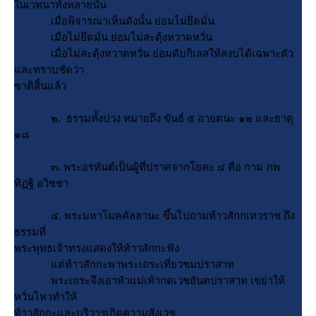
นเวทนาทั้งหลายนั้น
เมื่อพิจารณาเห็นดังนั้น ย่อมไม่ยึดมั่น
เมื่อไม่ยึดมั่น ย่อมไม่สะดุ้งหวาดหวั่น
เมื่อไม่สะดุ้งหวาดหวั่น ย่อมดับกิเลสให้สงบได้เฉพาะตัว
ละทราบชัดว่า
ชาติสิ้นแล้ว
๒. ธรรมทั้งปวง หมายถึง ขันธ์ ๕ อายตนะ ๑๒ และธาตุ
๑๘
๓. พระอรหันต์เป็นผู้ที่ปราศจากโยคะ ๔ คือ กาม ภพ
ทิฏฐิ อวิชชา
๔. พระมหาโมคคัลลานะ ขึ้นไปถามท้าวสักกเทวราช ถึง
ธรรมที่
พระพุทธเจ้าทรงแสดงให้ท้าวสักกะฟัง
ต่ท้าวสักกะพาพระเถระเที่ยวชมปราสาท
พระเถระจึงเอาหัวแม่เท้ากดเวชยันตปราสาท เขย่าให้
หวั่นไหวทําให้
ท้าวสักกะและบริวารเกิดความสังเวช