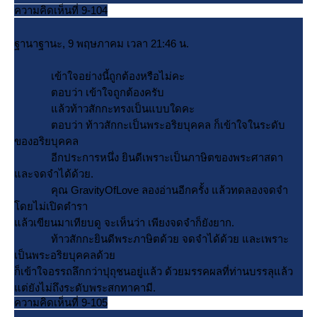
ความคิดเห็นที่ 9-104
ฐานาฐานะ, 9 พฤษภาคม เวลา 21:46 น.
เข้าใจอย่างนี้ถูกต้องหรือไม่คะ
ตอบว่า เข้าใจถูกต้องครับ
ล้วท้าวสักกะทรงเป็นแบบใดคะ
ตอบว่า ท้าวสักกะเป็นพระอริยบุคคล ก็เข้าใจในระดับ
ของอริยบุคคล
อีกประการหนึ่ง ยินดีเพราะเป็นภาษิตของพระศาสดา
ละจดจำได้ด้วย.
คุณ GravityOfLove ลองอ่านอีกครั้ง แล้วทดลองจดจำ
ดยไม่เปิดตำรา
ล้วเขียนมาเทียบดู จะเห็นว่า เพียงจดจำก็ยังยาก.
ท้าวสักกะยินดีพระภาษิตด้วย จดจำได้ด้วย และเพราะ
เป็นพระอริยบุคคลด้ว
ก็เข้าใจอรรถลึกกว่าปุถุชนอยู่แล้ว ด้วยมรรคผลที่ท่านบรรลุแล้ว
ต่ยังไม่ถึงระดับพระสกทาคามี.
ความคิดเห็นที่ 9-105