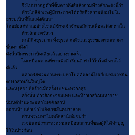
จึงไปปรากฎตัวที่ชั้นดาวดึงส์แล้วถามท้าวสักกะดังนี้ว่า
ท้าวโกสีย์ พระผู้มีพระภาคได้ตรัสถึงความน้อมไปใน
ธรรมเป็นที่สิ้นแห่งตัณหา
ดยย่อแก่ท่านอย่างไร แม้ข้าพเจ้าจักขอมีส่วนเพื่อจะฟังกถานั้น
ท้าวสักกะตรัสว่า
ตนมีกิจธุระมาก ทั้งธุระส่วนตัวและธุระของพวกเทวดา
ชั้นดาวดึงส์
ดังนั้นลืมพระภาษิตเสียแล้วอย่างรวดเร็ว
ไม่เหมือนท่านที่ท่านฟังดี เรียนดี ทำไว้ในใจดี ทรงไว้
ดีแล้ว
ล้วตรัสชวนท่านพระมหาโมคคัลลาน์ไปเยี่ยมชมเวชยัน
ตปราสาทอันใหญ่โต
ละหรูหรา ที่สร้างเมื่อครั้งรบชนะพวกอสูร
ครั้งนั้น ท้าวสักกะจอมเทพ และท้าวเวสวัณมหาราช
นิมนต์ท่านพระมหาโมคคัลลาน์
ออกหน้า แล้วเข้าไปยังเวชยันตปราสาท
ท่านพระมหาโมคคัลลาน์เอ่ยชมว่า
เวชยันตปราสาทงดงามเหมือนสถานที่ของผู้ที่ได้ทำบุญ
ไว้ในปางก่อน