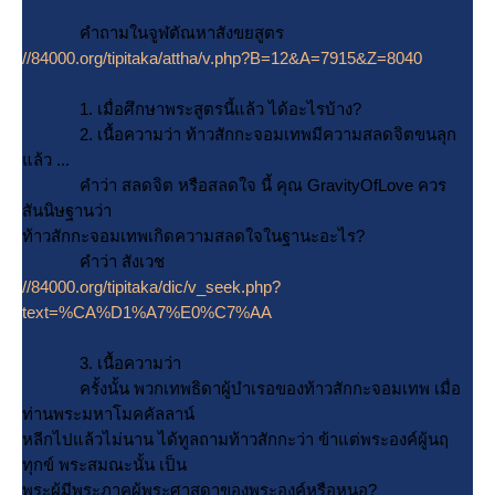
คำถามในจูฬตัณหาสังขยสูตร
//84000.org/tipitaka/attha/v.php?B=12&A=7915&Z=8040
1. เมื่อศึกษาพระสูตรนี้แล้ว ได้อะไรบ้าง?
2. เนื้อความว่า ท้าวสักกะจอมเทพมีความสลดจิตขนลุก
ล้ว ...
คำว่า สลดจิต หรือสลดใจ นี้ คุณ GravityOfLove ควร
สันนิษฐานว่า
ท้าวสักกะจอมเทพเกิดความสลดใจในฐานะอะไร?
คำว่า สังเวช
//84000.org/tipitaka/dic/v_seek.php?
text=%CA%D1%A7%E0%C7%AA
3. เนื้อความว่า
ครั้งนั้น พวกเทพธิดาผู้บำเรอของท้าวสักกะจอมเทพ เมื่อ
ท่านพระมหาโมคคัลลาน์
หลีกไปแล้วไม่นาน ได้ทูลถามท้าวสักกะว่า ข้าแต่พระองค์ผู้นฤ
ทุกข์ พระสมณะนั้น เป็น
พระผู้มีพระภาคผู้พระศาสดาของพระองค์หรือหนอ?