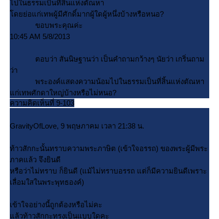
ไปในธรรมเป็นที่สิ้นแห่งตัณหา
ดยย่อแก่เทพผู้มีศักดิ์มากผู้ใดผู้หนึ่งบ้างหรือหนอ?
ขอบพระคุณค่ะ
10:45 AM 5/8/2013
ตอบว่า สันนิษฐานว่า เป็นคำถามกว้างๆ นัยว่า เกริ่นถาม
ว่า
พระองค์แสดงความน้อมไปในธรรมเป็นที่สิ้นแห่งตัณหา
ก่เทพศักดาใหญ่บ้างหรือไม่หนอ?
ความคิดเห็นที่ 9-103
GravityOfLove, 9 พฤษภาคม เวลา 21:38 น.
ท้าวสักกะนั้นทราบความพระภาษิต (เข้าใจอรรถ) ของพระผู้มีพระ
ภาคแล้ว จึงยินดี
หรือว่าไม่ทราบ ก็ยินดี (แม้ไม่ทราบอรรถ แต่ก็มีความยินดีเพราะ
เลื่อมใสในพระพุทธองค์)
เข้าใจอย่างนี้ถูกต้องหรือไม่คะ
ล้วท้าวสักกะทรงเป็นแบบใดคะ