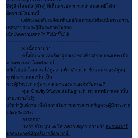
จึงรู้สึกโสมนัส (ดีใจ) ที่เห็นพระอัครสาวกสำแดงฤทธิ์ได้น่า
อัศจรรย์ใจปานนี้
ต่ตัวเองกลับเพลิดเพลินอยู่กับเทวสมบัติจนนึกพระธรรม
เทศนาของพระผู้มีพระภาคไม่ออก
เมื่อเกิดความสลดใจ จึงนึกขึ้นได้
-------------------------------------------------------------
3. เนื้อความว่า
ครั้งนั้น พวกเทพธิดาผู้บำเรอของท้าวสักกะจอมเทพ เมื่อ
ท่านพระมหาโมคคัลลาน์
หลีกไปแล้วไม่นาน ได้ทูลถามท้าวสักกะว่า ข้าแต่พระองค์ผู้นฤ
ทุกข์ พระสมณะนั้น เป็น
พระผู้มีพระภาคผู้พระศาสดาของพระองค์หรือหนอ?
คุณ GravityOfLove สันนิษฐานว่า พวกเทพธิดาเหล่านั้น
ถามเพราะไม่รู้
หรือว่ารู้แต่ถาม เพื่อโอกาสในการกล่าวสรรเสริญพระผู้มีพระภาค
ละพระเถระ.
อรรถกถา
บทว่า อโห นูน เต โส ภควา สตฺถา ความว่า
สพรหมจารี
ของพระองค์มีฤทธิ์มากถึงอย่างนี้.