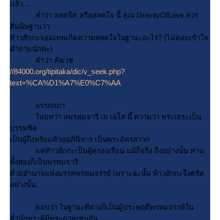
ล้ว ...
คำว่า สลดจิต หรือสลดใจ นี้ คุณ GravityOfLove ควร
สันนิษฐานว่า
ท้าวสักกะจอมเทพเกิดความสลดใจในฐานะอะไร? (ไม่ค่อยเข้าใจ
คำถามนักค่ะ)
คำว่า สังเวช
//84000.org/tipitaka/dic/v_seek.php?
text=%CA%D1%A7%E0%C7%AA
อรรถกถา
นบทว่า สพฺรหฺมจารี เม เอโส นี้ ความว่า พระเถระเป็น
บรรพชิต
เป็นผู้ถึงพร้อมด้วยอภินิหาร เป็นพระอัครสาวก
ต่ท้าวสักกะเป็นผู้ครองเรือน แม้ก็จริง ถึงอย่างนั้น ท่าน
ทั้งสองก็เป็นพรหมจารี
ด้วยอำนาจแห่งมรรคพรหมจรรย์ เพราะฉะนั้น ท้าวสักกะจึงตรัส
อย่างนั้น.
ตอบว่า ในฐานะที่ต่างก็เป็นผู้ประพฤติพรหมจรรย์ใน
สำนักพระผู้มีพระภาคเช่นกัน