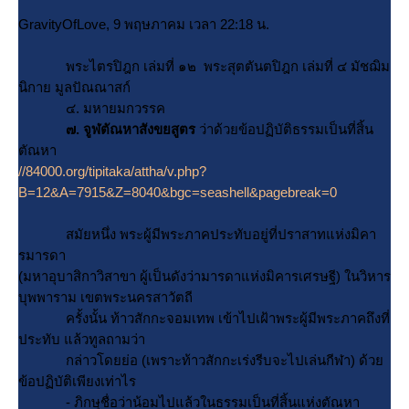
GravityOfLove, 9 พฤษภาคม เวลา 22:18 น.
พระไตรปิฎก เล่มที่ ๑๒ พระสุตตันตปิฎก เล่มที่ ๔ มัชฌิม
นิกาย มูลปัณณาสก์
๔. มหายมกวรรค
๗. จูฬตัณหาสังขยสูตร
ว่าด้วยข้อปฏิบัติธรรมเป็นที่สิ้น
ตัณหา
//84000.org/tipitaka/attha/v.php?
B=12&A=7915&Z=8040&bgc=seashell&pagebreak=0
สมัยหนึ่ง พระผู้มีพระภาคประทับอยู่ที่ปราสาทแห่งมิคา
รมารดา
(มหาอุบาสิกาวิสาขา ผู้เป็นดังว่ามารดาแห่งมิคารเศรษฐี) ในวิหาร
บุพพาราม เขตพระนครสาวัตถี
ครั้งนั้น ท้าวสักกะจอมเทพ เข้าไปเฝ้าพระผู้มีพระภาคถึงที่
ประทับ แล้วทูลถามว่า
กล่าวโดยย่อ (เพราะท้าวสักกะเร่งรีบจะไปเล่นกีฬา) ด้ว
ข้อปฏิบัติเพียงเท่าไร
- ภิกษุชื่อว่าน้อมไปแล้วในธรรมเป็นที่สิ้นแห่งตัณหา