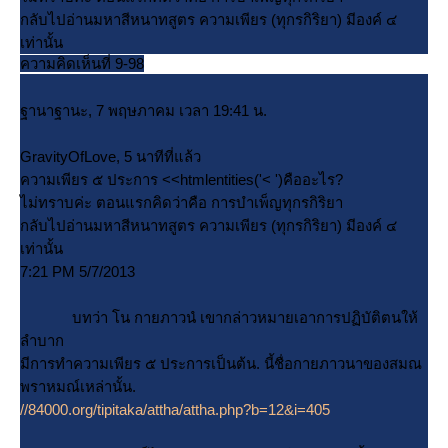
กลับไปอ่านมหาสีหนาทสูตร ความเพียร (ทุกรกิริยา) มีองค์ ๔
เท่านั้น
ความคิดเห็นที่ 9-98
ฐานาฐานะ, 7 พฤษภาคม เวลา 19:41 น.
GravityOfLove, 5 นาทีที่แล้ว
ความเพียร ๕ ประการ <<htmlentities('< ')คืออะไร?
ไม่ทราบค่ะ ตอนแรกคิดว่าคือ การบำเพ็ญทุกรกิริยา
กลับไปอ่านมหาสีหนาทสูตร ความเพียร (ทุกรกิริยา) มีองค์ ๔
เท่านั้น
7:21 PM 5/7/2013
บทว่า โน กายภาวนํ เขากล่าวหมายเอาการปฏิบัติตนให้
ลำบาก
มีการทำความเพียร ๕ ประการเป็นต้น. นี้ชื่อกายภาวนาของสมณ
พราหมณ์เหล่านั้น.
//84000.org/tipitaka/attha/attha.php?b=12&i=405