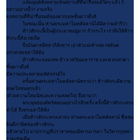
ม้มนุษย์ทั้งหลายเห็นสถานที่ที่น่ารื่นรมย์ใดๆ แล้ว ก็
กล่าวอย่างนี้ว่า งามจริง
ดุจสถานที่ที่น่ารื่นรมย์ของพวกเทพชั้นดาวดึงส์
นขณะนั้น ท่านพระมหาโมคคัลลาน์ได้มีความดำริว่า
ท้าวสักกะนี้เป็นผู้ประมาทอยู่มาก ถ้ากระไร เราพึงให้ท้าว
สักกะนี้สังเวชเถิด
จึงบันดาลอิทธาภิสังขาร เอาหัวแม่เท้ากดเวชยันต
ปราสาทเขย่าให้สั่น
ท้าวสักกะจอมเทพ ท้าวเวสวัณมหาราช และพวกเทวดา
ชั้นดาวดึงส์
มีความประหลาดมหัศจรรย์ใจ
ครั้นท่านพระมหาโมคคัลลาน์ทราบว่า ท้าวสักกะมีความ
สลดใจขนลุกแล้ว
(ด้วยความโสมนัสและความสลดใจ) จึงถามว่า
พระพุทธองค์ตรัสสอนอย่างไรอีกครั้ง ครั้งนี้ท้าวสักกะทรง
จำได้ จึงทรงเล่าให้ฟัง
เมื่อท้าวสักกะทรงเล่าจบ ท่านพระมหาโมคคัลลาน์ ชื่นชม
ินดีภาษิตของท้าวสักกะ
ล้วหายไป มาปรากฏที่ปราสาทของมิคารมารดา ในวิหารบุพพา
รามเช่นเดิม