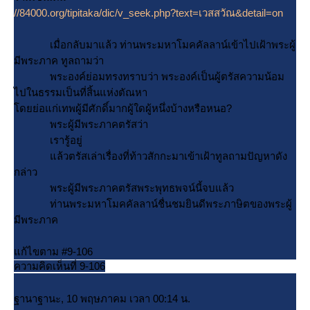
//84000.org/tipitaka/dic/v_seek.php?text=เวสสวัณ&detail=on
เมื่อกลับมาแล้ว ท่านพระมหาโมคคัลลาน์เข้าไปเฝ้าพระผู้
มีพระภาค ทูลถามว่า
พระองค์ย่อมทรงทราบว่า พระองค์เป็นผู้ตรัสความน้อม
ไปในธรรมเป็นที่สิ้นแห่งตัณหา
ดยย่อแก่เทพผู้มีศักดิ์มากผู้ใดผู้หนึ่งบ้างหรือหนอ?
พระผู้มีพระภาคตรัสว่า
เรารู้อยู่
ล้วตรัสเล่าเรื่องที่ท้าวสักกะมาเข้าเฝ้าทูลถามปัญหาดัง
กล่าว
พระผู้มีพระภาคตรัสพระพุทธพจน์นี้จบแล้ว
ท่านพระมหาโมคคัลลาน์ชื่นชมยินดีพระภาษิตของพระผู้
มีพระภาค
ก้ไขตาม #9-106
ความคิดเห็นที่ 9-106
ฐานาฐานะ, 10 พฤษภาคม เวลา 00:14 น.