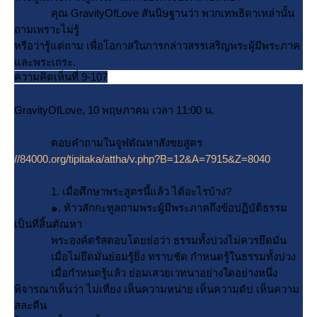
คุณ GravityOfLove สันนิษฐานว่า พวกเทพธิดาเหล่านั้น
ถามเพราะไม่รู้
หรือว่ารู้แต่ถาม เพื่อโอกาสในการกล่าวสรรเสริญพระผู้มีพระภาค
ละพระเถระ.
ความคิดเห็นที่ 9-107
GravityOfLove, 10 พฤษภาคม เวลา 11:00 น.
ตอบคำถามในจูฬตัณหาสังขยสูตร
//84000.org/tipitaka/attha/v.php?B=12&A=7915&Z=8040
1. เมื่อศึกษาพระสูตรนี้แล้ว ได้อะไรบ้าง?
๑. ท้าวสักกะทูลถามพระผู้มีพระภาคถึงข้อปฏิบัติธรรม
เป็นที่สิ้นตัณหา
พระองค์ตรัสตอบโดยย่อว่า ธรรมทั้งปวงไม่ควรยึดมั่น
เมื่อไม่ยึดมั่นย่อมรู้ยิ่ง ทราบชัด กำหนดรู้ในธรรมทั้งปวง
เมื่อกำหนดรู้แล้ว ย่อมเสวยเวทนาอย่างใดอย่างหนึ่ง
พิจารณาเห็นว่า ไม่เที่ยง เห็นความหน่าย เห็นความดับ เห็นความ
สละคืน