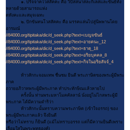
๑. ปริจจาคโวสสัคคะ คือ วิปัสสนาสละกิเลสและขันธ์ทั้ง
หลายด้วยสามารถแห่ง
ตทังคะและสมุจเฉทะ
๒. ปักขันทนโวสสัคคะ คือ มรรคแล่นไปสู่นิพพานโด
อารมณ์
//84000.org/tipitaka/dic/d_seek.php?text=เบญจขันธ์
//84000.org/tipitaka/dic/d_seek.php?text=อายตนะ_12
//84000.org/tipitaka/dic/d_seek.php?text=ธาตุ_18
//84000.org/tipitaka/dic/d_seek.php?text=อริยบุคคล_8
//84000.org/tipitaka/dic/d_seek.php?text=กิจในอริยสัจจ์_4
ท้าวสักกะจอมเทพ ชื่นชม ยินดี พระภาษิตของพระผู้มีพระ
ภาค
ถวายอภิวาทพระผู้มีพระภาค ทำประทักษิณแล้วหายไป
ครั้งนั้น ท่านพระมหาโมคคัลลาน์ นั่งอยู่ไม่ไกลพระผู้มี
พระภาค ได้มีความดำริว่า
ท้าวสักกะนั้นทราบความพระภาษิต (เข้าใจอรรถ) ของ
พระผู้มีพระภาคแล้ว จึงยินดี
หรือว่าไม่ทราบ ก็ยินดี (แม้ไม่ทราบอรรถ แต่ก็มีความยินดีเพราะ
เลื่อมใสในพระพุทธองค์)