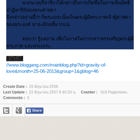
พวกนางปริจาริกาได้กล่าวถึงการเกิดขึ้นในการเห็นอิทธิ
ปาฏิหาริย์ของพระศาสดา
จึงกล่าวอย่างนี้ว่า ก็พระเถระนั้นเป็นพระผู้มีพระภาคเจ้าผู้ศาสดา
ของพระองค์ น่าจะมีฤทธิ์มากแน่.
ตอบว่า รู้แต่ถาม เพื่อโอกาสในการกล่าวสรรเสริญพระผู้มี
พระภาค และพระเถระ.
้ายไปที่
//www.bloggang.com/mainblog.php?id=gravity-of-
love&month=25-06-2013&group=1&gblog=46
Create Date :
25 มิถุนายน 2556
Last Update :
22 มิถุนายน 2557 6:40:20 น.
Counter :
816 Pageviews.
Comments :
0