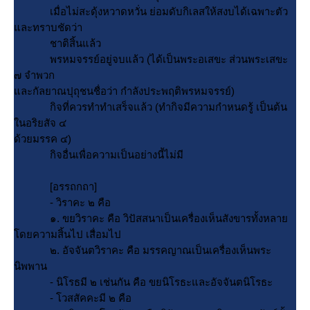
เมื่อไม่สะดุ้งหวาดหวั่น ย่อมดับกิเลสให้สงบได้เฉพาะตัว
ละทราบชัดว่า
ชาติสิ้นแล้ว
พรหมจรรย์อยู่จบแล้ว (ได้เป็นพระอเสขะ ส่วนพระเสขะ
๗ จำพวก
ละกัลยาณปุถุชนชื่อว่า กำลังประพฤติพรหมจรรย์)
กิจที่ควรทำทำเสร็จแล้ว (ทำกิจมีความกำหนดรู้ เป็นต้น
นอริยสัจ ๔
ด้วยมรรค ๔)
กิจอื่นเพื่อความเป็นอย่างนี้ไม่มี
[อรรถกถา]
- วิราคะ ๒ คือ
๑. ขยวิราคะ คือ วิปัสสนาเป็นเครื่องเห็นสังขารทั้งหลา
ดยความสิ้นไป เสื่อมไป
๒. อัจจันตวิราคะ คือ มรรคญาณเป็นเครื่องเห็นพระ
นิพพาน
- นิโรธมี ๒ เช่นกัน คือ ขยนิโรธะและอัจจันตนิโรธะ
- โวสสัคคะมี ๒ คือ