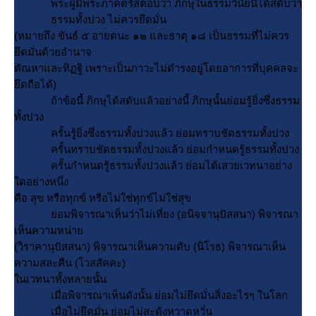
พระผู้มีพระภาคตรัสตอบว่า ภิกษุในธรรมวินัยนี้ได้สดับว่า
ธรรมทั้งปวง ไม่ควรยึดมั่น
(หมายถึง ขันธ์ ๕ อายตนะ ๑๒ และธาตุ ๑๘ เป็นธรรมที่ไม่ควร
ึดมั่นด้วยอำนาจ
ตัณหาและทิฏฐิ เพราะเป็นภาวะไม่ดำรงอยู่โดยอาการที่บุคคลจะ
ึดถือได้)
ถ้าข้อนี้ ภิกษุได้สดับแล้วอย่างนี้ ภิกษุนั้นย่อมรู้ยิ่งซึ่งธรรม
ทั้งปวง
ครั้นรู้ยิ่งซึ่งธรรมทั้งปวงแล้ว ย่อมทราบชัดธรรมทั้งปวง
ครั้นทราบชัดธรรมทั้งปวงแล้ว ย่อมกำหนดรู้ธรรมทั้งปวง
ครั้นกำหนดรู้ธรรมทั้งปวงแล้ว ย่อมได้เสวยเวทนาอย่าง
ดอย่างหนึ่ง
คือ สุข หรือทุกข์ หรือไม่ใช่ทุกข์ไม่ใช่สุข
่อมพิจารณาเห็นว่าไม่เที่ยง (อนิจจานุปัสสนา) พิจารณา
เห็นความหน่า
(วิราคานุปัสสนา) พิจารณาเห็นความดับ (นิโรธ) พิจารณาเห็น
ความสละคืน (โวสสัคคะ)
นเวทนาทั้งหลายนั้น
เมื่อพิจารณาเห็นดังนั้น ย่อมไม่ยึดมั่นสิ่งอะไรๆ ในโลก
เมื่อไม่ยึดมั่น ย่อมไม่สะดุ้งหวาดหวั่น