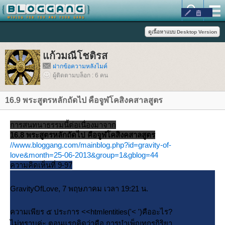
ก้วมณีโชติรส
ฝากข้อความหลังไมค์
ผู้ติดตามบล็อก : 6 คน
16.9 พระสูตรหลักถัดไป คือจูฬโคสิงคสาลสูตร
การสนทนาธรรมนี้ต่อเนื่องมาจาก
16.8 พระสูตรหลักถัดไป คือจูฬโคสิงคสาลสูตร
//www.bloggang.com/mainblog.php?id=gravity-of-
love&month=25-06-2013&group=1&gblog=44
ความคิดเห็นที่ 9-97
GravityOfLove, 7 พฤษภาคม เวลา 19:21 น.
ความเพียร ๕ ประการ <<htmlentities('< ')คืออะไร?
ไม่ทราบค่ะ ตอนแรกคิดว่าคือ การบำเพ็ญทุกรกิริยา