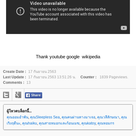
Thank youtube google wikipedia
Create Date :
17 กันยายน 2563
Last Update :
17 กันยายน 2563 13:51:26 น.
Counter :
1839 Pageviews.
Comments :
13
ผู้โหวตบล็อกนี้...
คุณออมอำพัน
,
คุณSleepless Sea
,
คุณคนผ่านทางมาเจอ
,
คุณวลีลักษณา
,
คุณ
เริงฤดีนะ
,
คุณhaiku
,
คุณสายหมอกและก้อนเมฆ
,
คุณkatoy
,
คุณหอมกร