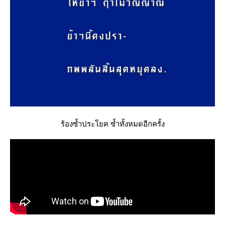
ร้องซ้ำประโยค ซ้ำทั้งหมดอีกครั้ง