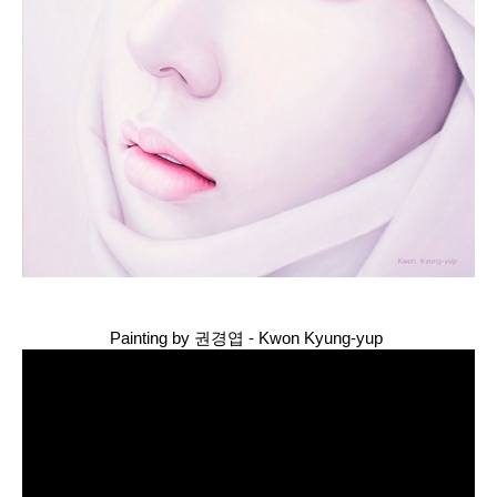
Painting by 권경엽 - Kwon Kyung-yup