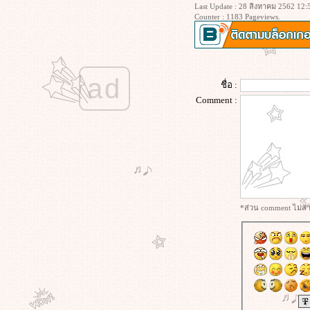
มือ เล่ม 6 #พรรณีเกษกมล
Last Update : 28 สิงหาคม 2562 12:
Counter : 1183 Pageviews.
#success #พรรณีเกษกมล
#ความสำเร็จ #พรรณีเกษกมล
#บันทึกเขียนมือ #พรรณีเกษกมล
#ลัทธิเต๋า #พรรณีเกษกมล
ad
#งานเขียน #พรรณีเกษกมล
ชื่อ :
#ทะเยอทะยานสูง #พรรณีเกษกมล
Comment :
#Ambition #พรรณีเกษกมล
การจัดการอารมณ์อย่างฉลาด #EQ
#พรรณีเกษกมล
เข้าใจเรื่องของอารมณ์ #อารมณ์
#พรรณีเกษกมล
#ทักษะการพูดในยุคAI #พรรณีเกษ
กมล
*ส่วน comment ไม่สาม
Key Elements of #PlanningSkills #พร
รณีเกษกมล
#การตั้งเป้าหมายชีวิต #พรรณีเกษ
กมล
#Lifelonglearning #PanneeKetkamon
#ทักษะชีวิตที่จำเป็นในยุคAI #พรรณี
เกษกมล