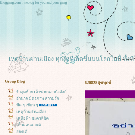
Bloggang.com : weblog for you and your gang
เหตุบ้านผ่านเมือง ทุกสิ่งที่เกิดขึ้นบนโลกใบนี้ ทั
Group Blog
620828สุขทุกข์
รักสุดท้าย เจ้าชายนอกบัลลังก์
อำนาจ มิตรภาพ ความรัก
ขีด ๆ เขียน ๆ
เหตุบ้านผ่านเมือง
เหนือฟ้า ชะตาลิขิต
เด็กคอนแวนต์
ฮ่องเต้