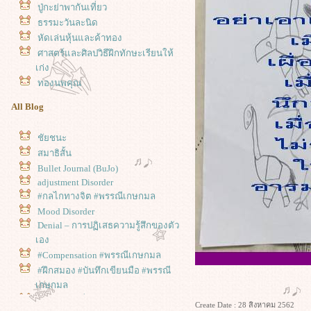
ปู่กะย่าพากันเที่ยว
ธรรมะวันละนิด
หัดเล่นหุ้นและค้าทอง
ศาสตร์และศิลปวิธีฝึกทักษะเรียนให้
เก่ง
ทองนพคุณ
All Blog
ชัยชนะ
สมาธิสั้น
Bullet Journal (BuJo)
adjustment Disorder
#กลไกทางจิต #พรรณีเกษกมล
Mood Disorder
Denial – การปฏิเสธความรู้สึกของตัว
เอง
#Compensation #พรรณีเกษกมล
#ฝึกสมอง #บันทึกเขียนมือ #พรรณี
เกษกมล
คิดด้วยใจ ที่ไตร่ตรอง บันทึกเขียน
Create Date : 28 สิงหาคม 2562