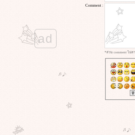
มือ เล่ม 6 #พรรณีเกษกมล
Comment :
#success #พรรณีเกษกมล
#ความสำเร็จ #พรรณีเกษกมล
#บันทึกเขียนมือ #พรรณีเกษกมล
#ลัทธิเต๋า #พรรณีเกษกมล
ad
#งานเขียน #พรรณีเกษกมล
#ทะเยอทะยานสูง #พรรณีเกษกมล
#Ambition #พรรณีเกษกมล
*ส่วน comment ไม่สาม
การจัดการอารมณ์อย่างฉลาด #EQ
#พรรณีเกษกมล
เข้าใจเรื่องของอารมณ์ #อารมณ์
#พรรณีเกษกมล
#ทักษะการพูดในยุคAI #พรรณีเกษ
กมล
Key Elements of #PlanningSkills #พร
รณีเกษกมล
#การตั้งเป้าหมายชีวิต #พรรณีเกษ
กมล
#Lifelonglearning #PanneeKetkamon
#ทักษะชีวิตที่จำเป็นในยุคAI #พรรณี
เกษกมล