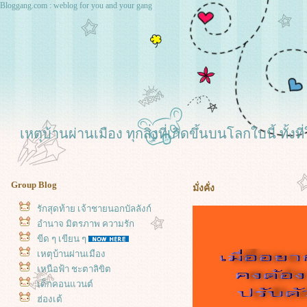
Bloggang.com : weblog for you and your gang
เหตุบ้านผ่านเมือง ทุกสิ่งที่เกิดขึ้นบนโลกใบนี้ ทั
Group Blog
มั่งคั่ง
รักสุดท้าย เจ้าชายนอกบัลลังก์
อำนาจ มิตรภาพ ความรัก
ขีด ๆ เขียน ๆ
เหตุบ้านผ่านเมือง
เหนือฟ้า ชะตาลิขิต
เด็กคอนแวนต์
ฮ่องเต้