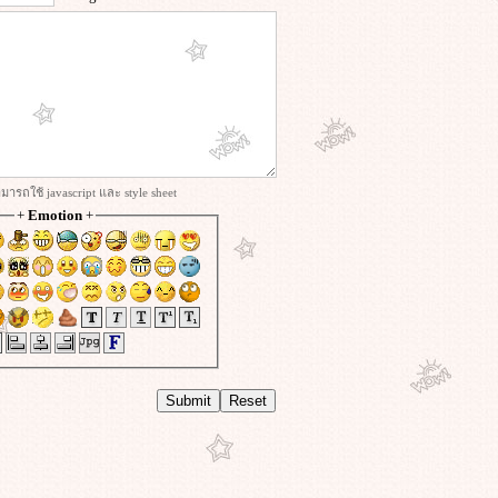
ารถใช้ javascript และ style sheet
+
Emotion
+