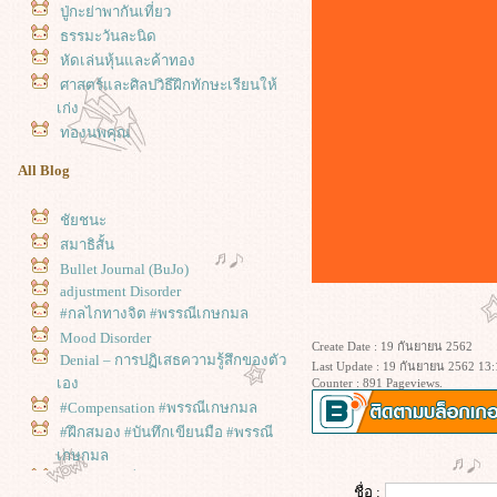
ปู่กะย่าพากันเที่ยว
ธรรมะวันละนิด
หัดเล่นหุ้นและค้าทอง
ศาสตร์และศิลปวิธีฝึกทักษะเรียนให้
เก่ง
ทองนพคุณ
All Blog
ชัยชนะ
สมาธิสั้น
Bullet Journal (BuJo)
adjustment Disorder
#กลไกทางจิต #พรรณีเกษกมล
Mood Disorder
Create Date : 19 กันยายน 2562
Denial – การปฏิเสธความรู้สึกของตัว
Last Update : 19 กันยายน 2562 13:
เอง
Counter : 891 Pageviews.
#Compensation #พรรณีเกษกมล
#ฝึกสมอง #บันทึกเขียนมือ #พรรณี
เกษกมล
คิดด้วยใจ ที่ไตร่ตรอง บันทึกเขียน
ชื่อ :