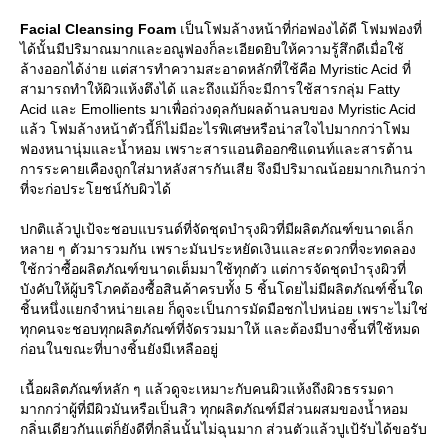
Facial Cleansing Foam
เป็นโฟมล้างหน้าที่ก่อฟองได้ดี โฟมฟองที่
ได้นั้นมีปริมาณมากและอณูฟองก็ละเอียดยิบให้ความรู้สึกดีเมื่อใช้
ล้างออกได้ง่าย แต่สารทำความสะอาดหลักที่ใช้คือ Myristic Acid ที่
สามารถทำให้ผิวแห้งตึงได้ และถึงแม้ก็จะมีการใช้สารกลุ่ม Fatty
Acid และ Emollients มาเพื่อถ่วงดุลกับผลด้านลบของ Myristic Acid
ล้ว โฟมล้างหน้าตัวนี้ก็ไม่มีอะไรพิเศษหรือน่าสใจไปมากกว่าโฟม
ฟองหนานุ่มและน้ำหอม เพราะสารแอนติออกซิแดนท์และสารต้าน
การระคายเคืองถูกใส่มาหลังสารกันเสีย จึงมีปริมาณน้อยมากเกินกว่า
ที่จะก่อประโยชน์กับผิวได้
ปกติแล้วปูเป้จะชอบแบรนด์ที่จัดชุดบำรุงผิวที่มีผลิตภัณฑ์ขนาดเล็ก
หลาย ๆ ตัวมารวมกัน เพราะมันประหยัดเงินและสะดวกที่จะทดลอง
ช้กว่าซื้อผลิตภัณฑ์ขนาดเต็มมาใช้ทุกตัว แต่การจัดชุดบำรุงผิวที่
บังคับให้ผู้บริโภคต้องซื้อสินค้าครบทั้ง 5 ชิ้นโดยไม่มีผลิตภัณฑ์ชิ้นใด
ชิ้นหนึ่งแยกจำหน่ายเลย ก็ดูจะเป็นการมัดมือชกไปหน่อย เพราะไม่ใช่
ทุกคนจะชอบทุกผลิตภัณฑ์ที่จัดรวมมาให้ และต้องมีบางชิ้นที่ใช้หมด
ก่อนในขณะที่บางชิ้นยังมีเหลืออยู่
เนื้อผลิตภัณฑ์หลัก ๆ แล้วดูจะเหมาะกับคนผิวแห้งถึงผิวธรรมดา
มากกว่าผู้ที่มีผิวมันหรือเป็นสิว ทุกผลิตภัณฑ์มีส่วนผสมของน้ำหอม
กลิ่นเดียวกันแต่ก็ยังดีที่กลิ่นนั้นไม่ฉุนมาก ส่วนตัวแล้วปูเป้รับได้ขอรับ