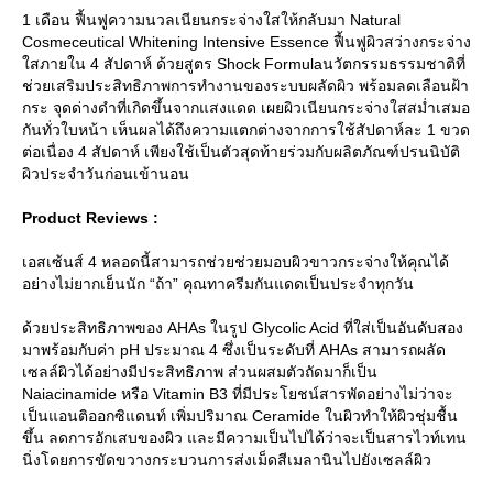
1 เดือน ฟื้นฟูความนวลเนียนกระจ่างใสให้กลับมา Natural
Cosmeceutical Whitening Intensive Essence ฟื้นฟูผิวสว่างกระจ่าง
สภายใน 4 สัปดาห์ ด้วยสูตร Shock Formulaนวัตกรรมธรรมชาติที่
ช่วยเสริมประสิทธิภาพการทำงานของระบบผลัดผิว พร้อมลดเลือนฝ้า
กระ จุดด่างดำที่เกิดขึ้นจากแสงแดด เผยผิวเนียนกระจ่างใสสม่ำเสมอ
กันทั่วใบหน้า เห็นผลได้ถึงความแตกต่างจากการใช้สัปดาห์ละ 1 ขวด
ต่อเนื่อง 4 สัปดาห์ เพียงใช้เป็นตัวสุดท้ายร่วมกับผลิตภัณฑ์ปรนนิบัติ
ผิวประจำวันก่อนเข้านอน
Product Reviews :
เอสเซ้นส์ 4 หลอดนี้สามารถช่วยช่วยมอบผิวขาวกระจ่างให้คุณได้
อย่างไม่ยากเย็นนัก “ถ้า” คุณทาครีมกันแดดเป็นประจำทุกวัน
ด้วยประสิทธิภาพของ AHAs ในรูป Glycolic Acid ที่ใส่เป็นอันดับสอง
มาพร้อมกับค่า pH ประมาณ 4 ซึ่งเป็นระดับที่ AHAs สามารถผลัด
เซลล์ผิวได้อย่างมีประสิทธิภาพ ส่วนผสมตัวถัดมาก็เป็น
Naiacinamide หรือ Vitamin B3 ที่มีประโยชน์สารพัดอย่างไม่ว่าจะ
เป็นแอนติออกซิแดนท์ เพิ่มปริมาณ Ceramide ในผิวทำให้ผิวชุ่มชื้น
ขึ้น ลดการอักเสบของผิว และมีความเป็นไปได้ว่าจะเป็นสารไวท์เทน
นิ่งโดยการขัดขวางกระบวนการส่งเม็ดสีเมลานินไปยังเซลล์ผิว