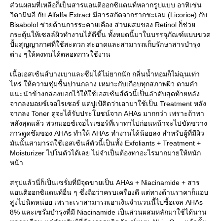
ส่วนผสมที่เหลือก็เป็นสารแอนติออกซิแดนท์หลากรูปแบบ อาทิเช่น
วิตามินอี กับ Alfalfa Extract มีสารสกัดจากรากชะเอม (Licorice) กับ
Bisabolol ช่วยต้านการระคายเคือง ส่วนผสมของ Retinol ก็ช่ว
กระตุ้นให้เซลล์ผิวทำงานได้ดีขึ้น ทั้งหมดนี้มาในบรรจุภัณฑ์แบบขวด
ปั้มสุญญากาศที่ใช้สะดวก สะอาดและสามารถเก็บรักษาสารบำรุง
ต่าง ๆให้คงทนได้ตลอดการใช้งาน
เนื้อเอสเซ้นส์บางเบาและซึมได้ไม่ยากนัก กลิ่นน้ำหอมก็ไม่ฉุนเท่า
ไหร่ ให้ความชุ่มชื้นปานกลาง เหมาะกับเกือบทุกสภาพผิว ตามคำ
นะนำข้างกล่องบอกไว้ให้ใช้เอสเซ้นส์ตัวนี้เป็นลำดับสุดท้ายหลัง
จากลงมอยซ์เจอไรเซอร์ แต่ปูเป้คิดว่าเอามาใช้เป็น Treatment หลัง
จากลง Toner ดูจะได้รับประโยชน์จาก AHAs มากกว่า เพราะถ้าทา
หลังสุดแล้ว พวกมอยซ์เจอไรเซอร์ที่เราทาไปก่อนหน้าจะไปขัดขวาง
การดูดซึมของ AHAs ทำให้ AHAs ทำงานได้น้อยลง สำหรับผู้ที่มีผิว
มันนั้นสามารถใช้เอสเซ้นส์ตัวนี้เป็นทั้ง Exfoliants + Treatment +
Moisturizer ไปในตัวได้เลย ไม่จำเป็นต้องทาอะไรมากมายให้หนัก
หน้า
สรุปแล้วนี่ก็เป็นเซรั่มที่มีจุดขายเป็น AHAs + Niacinamide + สาร
อนติออกซิแดนท์อื่น ๆ ซึ่งถือว่าครบเครื่องดี แต่ทางด้านราคาก็แอบ
สูงไปนิดหน่อย เพราะเราสามารถเอาเงินจำนวนนี้ไปซื้อเจล AHAs
8% และเซรั่มบำรุงที่มี Niacinamide เป็นส่วนผสมหลักมาใช้ได้นาน