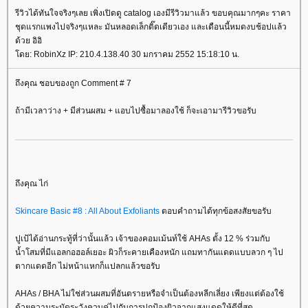
รีวิวได้ทันใจจริงๆเลย เพิ่งเปิดดู catalog เองมีรีวิวมาแล้ว ขอบคุณมากๆคะ ราคา
ชุดแรกแพงไปจริงๆแหละ มันหลอดเล็กติ๊ดเดียวเอง และเดือนนี้หมดงบช้อปแล้ว
ด้วย อิอิ
ดย: RobinXz IP: 210.4.138.40 30 มกราคม 2552 15:18:10 น.
ถึงคุณ ชอบของถูก Comment # 7
ถ้ามีเวลาว่าง + มีส่วนผสม + แอบไปซื้อมาลองใช้ ก็จะเอามารีวิวขอรับ
ถึงคุณ ไก่
Skincare Basic #8 : All About Exfoliants
ตอบคำถามได้ทุกข้อสงสัยขอรับ
ปูเป้ได้อ่านกระทู้ที่ว่านั้นแล้ว เจ้าของคอมเม้นท์ใช้ AHAs ตั้ง 12 % ร่วมกับ
น้ำโสมที่มีแอลกอฮอล์เยอะ ผิวก็ระคายเคืองหนัก แถมทากันแดดแบบลวก ๆ ไป
ตากแดดอีก ไม่หน้าแหกก็แปลกแล้วขอรับ
AHAs / BHA ไม่ใช่ส่วนผสมที่อันตรายหรือจำเป็นต้องหลีกเลี่ยง เพียงแต่ต้องใช้
ด้วยความระมัดระวังควบคู่ไปกับการปกป้องผิวจากแสงแดดให้ดีที่สุด