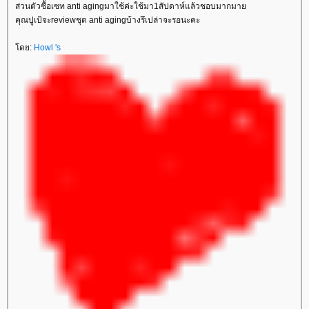
ส่วนตัวซื้อเซท anti agingมาใช้ค่ะใช้มา1สัปดาห์แล้วชอบมากมา
คุณปูเป้จะreviewชุด anti agingบ้างรึเปล่าจะรอนะคะ
ดย:
Howl 's