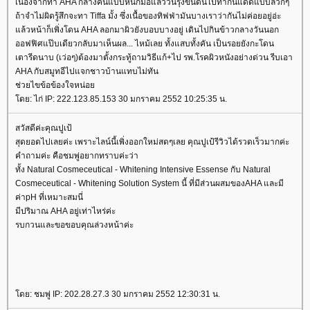
เนื่องจากทา AHA กลางคืนแบบหนักมือแล้ววันรุ่งขึ้นดันไปทากันแดดแบบลวกๆ
ถ้าจำไม่ผิดรู้สึกจะทา Tiffa มั้ง ซึ่งเนื้อของทิฟฟ่ามันบางเราว่ากันไม่ค่อยอยู่อ่ะ
ล้วหน้าก็เพิ่งโดน AHA ลอกมาผิวยังบอบบางอยู่ เดินไปกินข้าวกลางวันนอก
ออฟฟิศแป๊บเดียวกลับมาเห็นผล... ไหม้เลย ทั้งแสบทั้งคัน เป็นรอยยังกะโดน
เตารีดนาบ (เว่อๆ)ต้องมาตั้งกระทู้ถามวิธีแก้+ไป รพ.โรคผิวหนังอย่างด่วน รีบเอา
AHA กับสมูทอีไปแจกชาวบ้านแทบไม่ทัน
ช่วยไขข้อข้องใจหน่อ
ดย: ไก่ IP: 222.123.85.153 30 มกราคม 2552 10:25:35 น.
สวัสดีค่ะคุณปูเป้
สุดยอดไปเลยค่ะ เพราะไลน์นี้เพิ่งออกใหม่สดๆเลย คุณปูเป้รีวิวได้รวดเร็วมากค่ะ
คำถามค่ะ คือชมพู่อยากทราบค่ะว่า
ทั้ง Natural Cosmeceutical - Whitening Intensive Essense กับ Natural
Cosmeceutical - Whitening Solution System นี้ ที่มีส่วนผสมของAHA และมี
ค่าpH ที่เหมาะสมนี่
มีปริมาณ AHA อยู่เท่าไหร่ค่ะ
รบกวนและขอขอบคุณล่วงหน้าค่ะ
ดย: ชมพู่ IP: 202.28.27.3 30 มกราคม 2552 12:30:31 น.