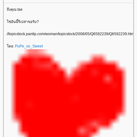
ถึงคุณ tae
ช่อันนี้รึเปล่าขอรับ?
//topicstock.pantip.com/woman/topicstock/2008/05/Q6592239/Q6592239.html
ดย:
PuPe_so_Sweet