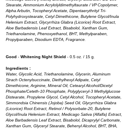
Stearate, Ammonium Acrylolyldimethyltaurate / VP Copolymer,
Alpha Arbutin, Tocopheryl Acetate, Dipentaerythrityl Tri-
Polyhydroxystearate, Cetyl Dimethicone, Butylene Glycol/Inula
Helenium Extract, Glycyrrhiza Glabra (Licorice) Root Extract,
Aloe Barbadensis Leaf Extract, Bisabolol, Xanthan Gum,
Triethanolamine, Phenoxyethanol, BHT, Methylparaben,
Propylparaben, Disodium EDTA, Fragrance.
Good
-
Whitening Night Shield
- 0.5 oz. / 15 g.
Ingredients :
Water, Glycolic Acid, Triethanolamine, Glycerin, Aluminum
Strach Octenylsuccinate, Diethylhexyl Adipate, Cetyl
Dimethicone, Arginine, Mineral Oil, Cetearyl Alcohol/Dicetyl
Phosphate/Ceteth-10 Phosphate, Polyglyceryl-3 Methylglucose
Distearate, Propylene Glycol, Cetyl Alcohol, Tocopheryl Acetate,
Simmondsia Chinensis (Jojoba) Seed Oil, Glycyrrhiza Glabra
(Licorice) Root Extract, Retinol / Polysorbate-20, Butylene
Glycol/Inula Helenium Extract, Medicago Sativa (Alfalfa) Extract,
Aloe Barbadensis Leaf Extract, Bisabolol, Dicaprylyl Carbonate,
Xanthan Gum, Glyceryl Stearate, Behenyl Alcohol, BHT, BHA,