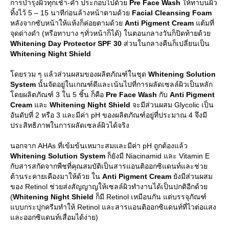
การบำรุงผิวทุกเช้า-ค่ำ ประกอบไปด้ว
Pre Face Wash
ห้ทาบนผิว
ทิ้งไว้ 5 – 15 นาทีก่อนล้างหน้าตามด้ว
Facial Cleansing Foam
หลังจากซับหน้าให้แห้งก็ค่อยตามด้ว
Anti Pigment Cream
ต้มที่
จุดด่างดำ (หรือทาบาง ๆทั่วหน้าก็ได้) ในตอนกลางวันก็ปิดท้ายด้ว
Whitening Day Protector SPF 30
ส่วนในกลางคืนก็เปลี่ยนเป็น
Whitening Night Shield
ดยรวม ๆ แล้วส่วนผสมของผลิตภัณฑ์ในชุด
Whitening Solution
System
นั้นจัดอยู่ในเกณฑ์ดีและเน้นไปที่การผลัดเซลล์ผิวเป็นหลัก
ดยผลิตภัณฑ์ 3 ใน 5 ชิ้น ก็คือ
Pre Face Wash
กับ
Anti Pigment
Cream
ละ
Whitening Night Shield
จะมีส่วนผสม Glycolic เป็น
อันดับที่ 2 หรือ 3 และมีค่า pH ของผลิตภัณฑ์อยู่ที่ประมาณ 4 จึงมี
ประสิทธิภาพในการผลัดเซลล์ผิวได้จริง
นอกจาก AHAs ที่เข้มข้นเหมาะสมและมีค่า pH ถูกต้องแล้ว
Whitening Solution System
ก็ยังมี Niacinamid และ Vitamin E
กับสารสกัดจากพืชที่คุณสมบัติเป็นสารแอนติออกซิแดนท์และช่ว
ต้านระคายเคืองมาให้ด้วย ใน
Anti Pigment Cream
ังมีส่วนผสม
ของ Retinol ช่วยส่งสัญญาญให้เซลล์ผิวทำงานได้เป็นปกติอีกด้ว
(
Whitening Night Shield
ก็มี Retinol เหมือนกัน แต่บรรจุภัณฑ์
บบกระปุกครีมทำให้ Retinol และสารแอนติออกซิแดนท์ที่ไวต่อแสง
ละออกซิแดนท์เสื่อมได้ง่าย)