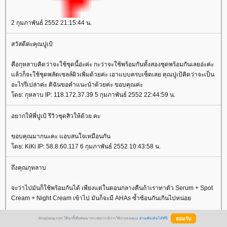
2 กุมภาพันธ์ 2552 21:15:44 น.
สวัสดีค่ะคุณปูเป้
คือกุหลาบคิดว่าจะใช้ชุดนี้อ่ะค่ะ กะว่าจะใช้พร้อมกันทั้งสองชุดพร้อมกันเลยอ่ะค่ะ
ล้วก็จะใช้ชุดพลัดเซลล์ผิวเพิ่มด้วยค่ะ เอาแบบครบเซ็ตเลย คุณปูเป้คิดว่าจะเป็น
อะไรรึเปล่าค่ะ ดิฉันขอคำแนะนำด้วยค่ะ ขอบคุณค่ะ
ดย: กุหลาบ IP: 118.172.37.39 5 กุมภาพันธ์ 2552 22:44:59 น.
อยากให้พี่ปูเป้ รีวิวชุดสิวให้ด้วย คะ
ขอบคุณมากนะคะ แอบสนใจเหมือนกัน
ดย: KiKi IP: 58.8.60.117 6 กุมภาพันธ์ 2552 10:43:58 น.
ถึงคุณกุหลาบ
จะว่าไปมันก็ใช้พร้อมกันได้ เพียงแต่ในตอนกลางคืนถ้าเราทาตัว Serum + Spot
Cream + Night Cream เข้าไป มันก็จะมี AHAs ซ้ำซ้อนกันเกินไปหน่อ
เอาจริง ๆ แล้วถ้าปัจจุบันมี skincare ที่ใช้ประจำอยู่แล้ว แต่ไม่มีตัวใดที่มีผสม
BlogGang.com ใช้คุกกี้เพื่อพัฒนาประสบการณ์การใช้งานของคุณ
อ่านเพิ่มเติมได้ที่นี่