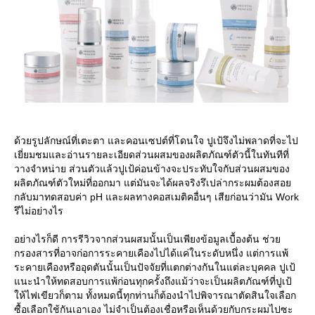
ด้วยรูปลักษณ์ที่เตะตา และคอนเซปต์ที่โดนใจ ปูเป้จึงไม่พลาดที่จะไป
เยี่ยมชมและอ่านรายละเอียดส่วนผสมของผลิตภัณฑ์ตัวนี้ในทันทีที่
วางจำหน่าย ส่วนตัวแล้วปูเป้ค่อนข้างจะประทับใจกับส่วนผสมของ
ผลิตภัณฑ์ตัวใหม่ที่ออกมา แต่มันจะได้ผลจริงรึเปล่ากระผมต้องสอ
กลับมาทดสอบค่า pH และผลทางคอสเมติคอื่นๆ เสียก่อนว่ามัน Work
รึไม่อย่างไร
อย่างไรก็ดี การรีวิวจากส่วนผสมนั้นเป็นเพียงข้อมูลเบื้องต้น ช่ว
กรองสารที่อาจก่อการระคายเคืองไปได้แค่ในระดับหนึ่ง แต่การแพ้
ระคายเคืองหรืออุดตันนั้นเป็นปัจจัยที่แตกต่างกันในแต่ละบุคคล ปูเป้
นะนำให้ทดสอบการแพ้ก่อนทุกครั้งถึงแม้ว่าจะเป็นผลิตภัณฑ์ที่ปูเป้
ห้ไฟเขียวก็ตาม ทั้งหมดนี้ทุกท่านก็ต้องนำไปพิจารณาตัดสินใจเลือก
ซื้อเลือกใช้กันเอาเอง ไม่จำเป็นต้องเชื่อหรือเห็นด้วยกับกระผมไปซะ