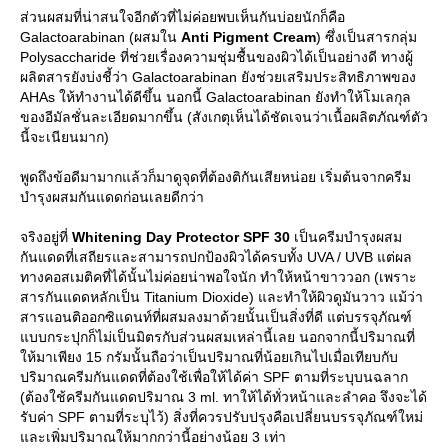
ส่วนผสมที่น่าสนใจอีกตัวที่ไม่ค่อยพบเห็นกันบ่อยนักก็คือ
Galactoarabinan (ผสมใน
Anti Pigment Cream
) ซึ่งเป็นสารกลุ่ม
Polysaccharide ที่ช่วยเรื่องความชุ่มชื้นของผิวได้เป็นอย่างดี ทางผู้
ผลิตสารยังบ่งชี้ว่า Galactoarabinan ยังช่วยเสริมประสิทธิภาพของ
AHAs ให้ทำงานได้ดีขึ้น นอกนี้ Galactoarabinan ยังทำให้โมเลกุล
ของอีมัลชั่นละเอียดมากขึ้น (สังเกตุเห็นได้ชัดเจนว่าเนื้อผลิตภัณฑ์ตัว
นี้จะเนียนมาก)
พูดถึงข้อดีมามากแล้วก็มาดูจุดที่ต้องติกันเสียหน่อย เริ่มต้นจากครีม
บำรุงผสมกันแดดก่อนเลยดีกว่า
จริงอยู่ที่
Whitening Day Protector SPF 30
เป็นครีมบำรุงผสม
กันแดดที่เสถียรและสามารถปกป้องผิวได้ครบทั้ง UVA / UVB แต่ผล
ทางคอสเมติคที่ได้นั้นไม่ค่อยน่าพอใจนัก ทำให้หน้าขาววอก (เพราะ
สารกันแดดหลักเป็น Titanium Dioxide) และทำให้ผิวดูมันวาว แม้ว่า
สารแอนติออกซิแดนท์ที่ผสมลงมาด้วยนั้นเป็นสิ่งที่ดี แต่บรรจุภัณฑ์
บบกระปุกก็ไม่เป็นมิตรกับส่วนผสมเหล่านี้เลย นอกจากนี้ปริมาณที่
ห้มาเพียง 15 กรัมนั้นถือว่าเป็นปริมาณที่น้อยเกินไปเมื่อเทียบกับ
ปริมาณครีมกันแดดที่ต้องใช้เพื่อให้ได้ค่า SPF ตามที่ระบุบนฉลาก
(ต้องใช้ครีมกันแดดปริมาณ 3 ml. ทาให้ได้ทั่วหน้าและลำคอ จึงจะได้
รับค่า SPF ตามที่ระบุไว้) สิ่งที่ควรปรับปรุงคือเปลี่ยนบรรจุภัณฑ์ใหม่
ละเพิ่มปริมาณให้มากกว่านี้อย่างน้อย 3 เท่า