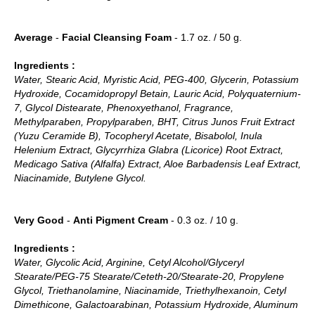
Average
-
Facial Cleansing Foam
- 1.7 oz. / 50 g.
Ingredients :
Water, Stearic Acid, Myristic Acid, PEG-400, Glycerin, Potassium
Hydroxide, Cocamidopropyl Betain, Lauric Acid, Polyquaternium-
7, Glycol Distearate, Phenoxyethanol, Fragrance,
Methylparaben, Propylparaben, BHT, Citrus Junos Fruit Extract
(Yuzu Ceramide B), Tocopheryl Acetate, Bisabolol, Inula
Helenium Extract, Glycyrrhiza Glabra (Licorice) Root Extract,
Medicago Sativa (Alfalfa) Extract, Aloe Barbadensis Leaf Extract,
Niacinamide, Butylene Glycol.
Very Good
-
Anti Pigment Cream
- 0.3 oz. / 10 g.
Ingredients :
Water, Glycolic Acid, Arginine, Cetyl Alcohol/Glyceryl
Stearate/PEG-75 Stearate/Ceteth-20/Stearate-20, Propylene
Glycol, Triethanolamine, Niacinamide, Triethylhexanoin, Cetyl
Dimethicone, Galactoarabinan, Potassium Hydroxide, Aluminum