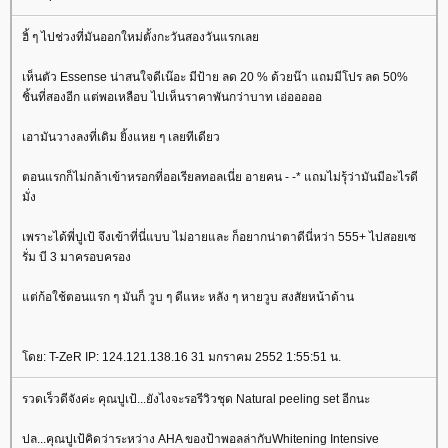
ฮิ้ ๆ ไปช่วงที่มันออกใหม่ตั้งกะวันสองวันแรกเล
เห็นตัว Essense น่าสนใจดีเน๊อะ มีป้าย ลด 20 % ด้วยน๊า แถมมีโปร ลด 50%
ชิ้นที่สองอีก แต่พอเหลือบ ไปเห็นราคาพันกว่าบาท เอ่อออออ
เอามันวางลงที่เดิม ยิ้งแหย ๆ เลยทีเดียว
ตอนแรกก็ไม่กล้าเข้าหรอกที่ออเรียลทอลเนี่ย อายคน - -* แถมไม่รุ้ว่ามันมีอะไรดี
มั่ง
เพราะได้พี่ปูเป้ จึงเข้าที่นี่แบบ ไม่อายและ ก็อยากน่าตาดีนี่หว่า 555+ ไปสอยเซ
รั่ม บี 3 มาครอบครอง
ต่ก้อใช้ตอนแรก ๆ มันก็ วูบ ๆ ดีแหะ หลัง ๆ หายวูบ สงสัยหน้าด้าน
ดย: T-ZeR IP: 124.121.138.16 31 มกราคม 2552 1:55:51 น.
รวดเร็วดีจังค่ะ คุณปูเป้...ยังไงจะรอรีวิวชุด Natural peeling set อีกนะ
ปล...คุณปูเป้คิดว่าระหว่าง AHA ของป้าพอลล่ากับWhitening Intensive