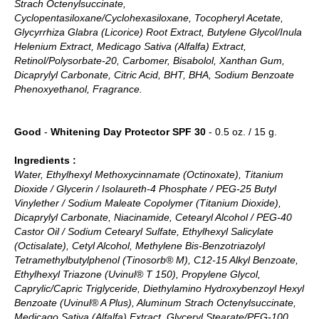
Strach Octenylsuccinate,
Cyclopentasiloxane/Cyclohexasiloxane, Tocopheryl Acetate,
Glycyrrhiza Glabra (Licorice) Root Extract, Butylene Glycol/Inula
Helenium Extract, Medicago Sativa (Alfalfa) Extract,
Retinol/Polysorbate-20, Carbomer, Bisabolol, Xanthan Gum,
Dicaprylyl Carbonate, Citric Acid, BHT, BHA, Sodium Benzoate
Phenoxyethanol, Fragrance.
Good
-
Whitening Day Protector SPF 30
- 0.5 oz. / 15 g.
Ingredients :
Water, Ethylhexyl Methoxycinnamate (Octinoxate), Titanium
Dioxide / Glycerin / Isolaureth-4 Phosphate / PEG-25 Butyl
Vinylether / Sodium Maleate Copolymer (Titanium Dioxide),
Dicaprylyl Carbonate, Niacinamide, Cetearyl Alcohol / PEG-40
Castor Oil / Sodium Cetearyl Sulfate, Ethylhexyl Salicylate
(Octisalate), Cetyl Alcohol, Methylene Bis-Benzotriazolyl
Tetramethylbutylphenol (Tinosorb® M), C12-15 Alkyl Benzoate,
Ethylhexyl Triazone (Uvinul® T 150), Propylene Glycol,
Caprylic/Capric Triglyceride, Diethylamino Hydroxybenzoyl Hexyl
Benzoate (Uvinul® A Plus), Aluminum Strach Octenylsuccinate,
Medicago Sativa (Alfalfa) Extract, Glyceryl Stearate/PEG-100