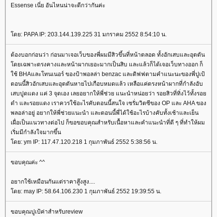
Essense เนี่ย อันไหนน่าจะดีกว่ากันค่ะ
ดย: PAPA IP: 203.144.139.225 31 มกราคม 2552 8:54:10 น.
ต้องบอกก่อนว่า ก่อนมาเจอเว็บของพี่ผมมีสิวขึ้นที่หน้าตลอด ทั้งอักเสบและอุตตัน
ดยเฉพาะตรงคางและหน้าผากเยอะมากเป็นสิบ และแล้วก็ได้เจอเว็บทางออก ก็
ช้ BHAและโทนเนอร์ ของป้าพอลล่า benzac และดิฟฟตามคำแนะนะของพี่ปูเป้
ตอนนี้สิวอักเสบและอุตตันหายไปเกือบหมดแล้ว เหลือแค่ตรงหน้าผากที่กำลังอับ
เสบปูดแดง แค่ 3 จุดเอง เลยอยากให้พี่ช่วย แนะนำหน่อยว่า รอยสิวที่ทิ่งไว้ทั้งรอ
ดำ และรอยแดง เราควรใช้อะไรคับตอนนี้สนใจ เซรั่มวิตซีของ OP และ AHA ของ
พลอล่าอยู่ อยากให้พี่ช่วยแนะนำ และตอนนี้พี่ได้ใช้อะไรบ้างคับทั้งเช้าและเย็น
เผื่อเป็นแนวทางต่อไป ก็ขอขอบคุณสำหรับเนื้อหาและคำแนะนำที่ดี ๆ ที่ทำให้ผม
เริ่มมีกำลังใจมากขึ้น
ดย: ym IP: 117.47.120.218 1 กุมภาพันธ์ 2552 5:38:56 น.
ขอบคุณค่ะ ^^
อยากใช้เหมือนกันแต่ราคาสู๊งสูง....
ดย: may IP: 58.64.106.230 1 กุมภาพันธ์ 2552 19:39:55 น.
ขอบคุณปูเป้ค่าสำหรับreview