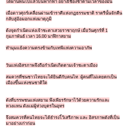
ได้ผ่านพ้นไปแล้วบนฟากฟ้า อย่างเื่ชื่องช้าตามเวลาของมัน
เมื่อดาวศุถร์เคลื่อนผ่านเข้าราศีแห่งกฏธรรมชาติ ราตรีนั้นจักคืน
กลับสู่อ้อมอกแห่งมาตุภูมิ
ด้งจุดกำเนิดแห่งเจ้าชะตาเสวยราชาฤกษ์ เมื่อวันศุกร์ที่ 1
กุมภาพันธ์ เวลา 16.00 นาฬิกาสยาม
ทำมุมแย้งความตรงข้ามกับเทพีแห่งความอาภัพ
วันแห่งอิสรภาพจึงถือกำเนิดเกิดตามเจ้าชะตาเมือง
สมควรที่ชนชาวไทยจะได้ยินดีกับคนไท ผู้คนที่ไม่เคยตกเป็น
เมืองขึ้นแห่งชนชาติใด
ดังที่บรรพชนแห่งสยาม พึงเพียรรักษาไว้ด้วยความรักและ
หวงแหน ดังแม่ผู้ห่วงบุตรในอุทร
จึงสมควรที่คนไทยจะได้ธำรงไ้ว้เสรีภาพ และ อิสรภาพดังที่เป็น
มาอย่างเก่าก่อน