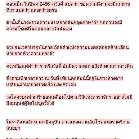
ตอนเย็น ในปีพศ 2486 สวัสดิ์ แปลว่า ขอความดีงามจงมีเเก่ท่าน
ทิวา แปลว่า แสงสว่างครับ
ดังนั้นก็น่าจะรวมความแปลจากสันกฤตภาษาว่า ขอท่านจงมี
ความโชคดีในตอนกลางวันนั่นเอง
จวบจนเวลาปัจจุบันกาล ถ้อยคำเเห่งความมงคลค่อยคล้ายเลือน
หายจากห้วงความทรงจำ
คงเหลือแต่คำว่า ราตรีสวัสดิ์ อันมีความหมายถึงห้วงเวลากลางคืน
ซึ่งตามฟ้าเวลาดาว ณ วันที่ เขียนคอลัมน์นี้อยู่ในช่วงห้วงดาว
เปลี่ยนผ่านอย่างรวดเร็ว และชัดเจน
วงโคจรบนฟากฟ้าย่อมเคลื่อนไปตามวิถีแห่งดาราจักร อย่างไม่มี
มือมนุษย์ผู้ใดไปฉุดรั้งได้
นราศีแห่งจักรเวลาปัจจุบัน ดาวแห่งความอับโชคแห่งราตรีกาล
สนธยา