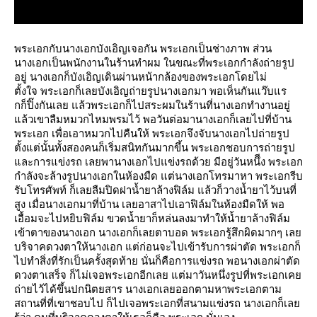
พระเอกกับนางเอกบังเอิญเจอกัน พระเอกเป็นช่างภาพ ส่วน
นางเอกเป็นพนักงานในร้านทำผม ในขณะที่พระเอกกำลังถ่ายรูป
อยู่ นางเอกก็บังเอิญเดินผ่านหน้ากล้องของพระเอกโดยไม่
ตั้งใจ พระเอกก็เลยบังเอิญถ่ายรูปนางเอกมา พอเห็นกันแว๊บแร
กก็ปิ๊งกันเลย แล้วพระเอกก็ไปสระผมในร้านที่นางเอกทำงานอยู่
แล้วเขาลืมหมวกไหมพรมไว้ พอวันต่อมานางเอกก็เลยไปที่บ้าน
พระเอก เพื่อเอาหมวกไปคืนให้ พระเอกจึงจับนางเอกไปถ่ายรูป
ตั้งแต่นั้นทั้งสองคนก็เริ่มสนิทกันมากขึ้น พระเอกชอบการถ่ายรูป
และการแข่งรถ เลยพานางเอกไปแข่งรถด้วย มีอยู่วันหนึีง พระเอก
กำลังจะล้างรูปนางเอกในห้องมืด แต่นางเอกโทรมาหา พระเอกรีบ
รับโทรศัพท์ ก็เลยลืมปิดฝาน้ำยาล้างฟิล์ม แล้วก็วางน้ำยาไว้บนที่
สูง เมื่อนางเอกมาที่บ้าน เลยอาสาไปเอาฟิล์มในห้องมืดให้ พอ
เอื้อมจะไปหยิบฟิล์ม ขวดน้ำยาก็หล่นลงมาทำให้น้ำยาล้างฟิล์ม
เข้าตาของนางเอก นางเอกก็เลยตาบอด พระเอกรู้สึกผิดมากๆ เลย
บริจาคดวงตาให้นางเอก แต่ก่อนจะไปเข้ารับการผ่าตัด พระเอกก็
ไปทำสิ่งที่รักเป็นครั้งสุดท้าย นั่นก็คือการแข่งรถ พอนางเอกผ่าตัด
ดวงตาเสร็จ ก็ไม่เจอพระเอกอีกเลย แต่มาวันหนึ่งรูปที่พระเอกเคย
ถ่ายไว้ได้ขึ้นปกนิตยสาร นางเอกเลยออกตามหาพระเอกตาม
สถานที่ที่เขาชอบไป ก็ไปเจอพระเอกที่สนามแข่งรถ นางเอกก็เลย