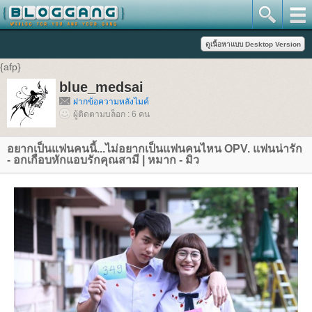
{afp}
blue_medsai
ฝากข้อความหลังไมค์
ผู้ติดตามบล็อก : 6 คน
อยากเป็นแฟนคนนี้...ไม่อยากเป็นแฟนคนไหน OPV. แฟนน่ารัก
- อกเกือบหักแอบรักคุณสามี | หมาก - มิว