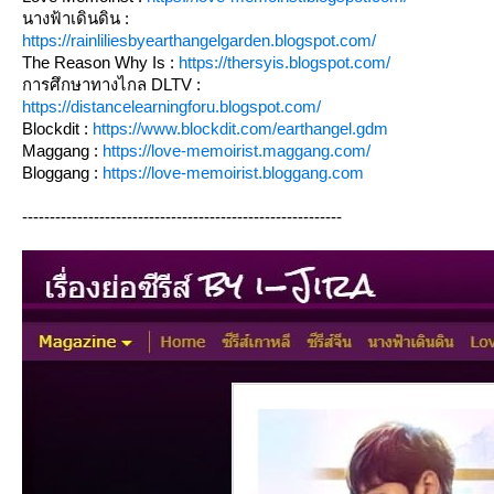
นางฟ้าเดินดิน :
https://rainliliesbyearthangelgarden.blogspot.com/
The Reason Why Is :
https://thersyis.blogspot.com/
การศึกษาทางไกล DLTV :
https://distancelearningforu.blogspot.com/
Blockdit :
https://www.blockdit.com/earthangel.gdm
Maggang :
https://love-memoirist.maggang.com/
Bloggang :
https://love-memoirist.bloggang.com
----------------------------------------------------------