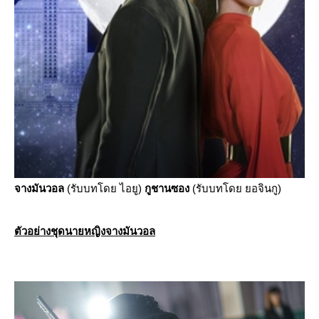
จางมันวอล
(รับบทโดย ไอยู)
กูชานซอง
(รับบทโดย ยอจินกู)
ตัวอย่างชุดนายหญิงจางมันวอล