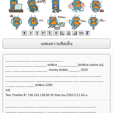
____ __________ ________ ________ _
_______ ________ _______, slottica ___________ [slottica-casino.su].
___ _ ___ ________ _______. money slotika ______, 2020
____________ ______ __ ___________ _________ ____________.
_________ _______: _________ ___________ _ __ ______ _______
_ ____ _____ _____ slottica 1000
rub.
โดย: Frankie IP: 136.243.138.66 30 กันยายน 2563 0:11:44 น.
_______ _________ _ _______ _______ __________ _______,
______ _______ ________. _ ___ ___ __________ __________.