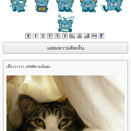
เมี๊ยวววววว..สวัสดียามเย็นค่ะ