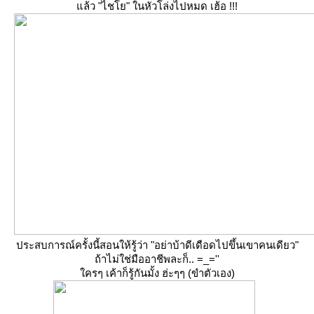
ล้ว "ไชโย" ในหัวโล่งไปหมด เฮ้อ !!!
ประสบการณ์ครั้งนี้สอนให้รู้ว่า "อย่าบ้าดีเดือดไปขึ้นเขาคนเดียว"
ถ้าไม่ใช่มืออาชีพละก็.. =_=''
ครๆ เค้าก็รู้กันมั้ง ฮ่ะๆๆ (ขำตัวเอง)