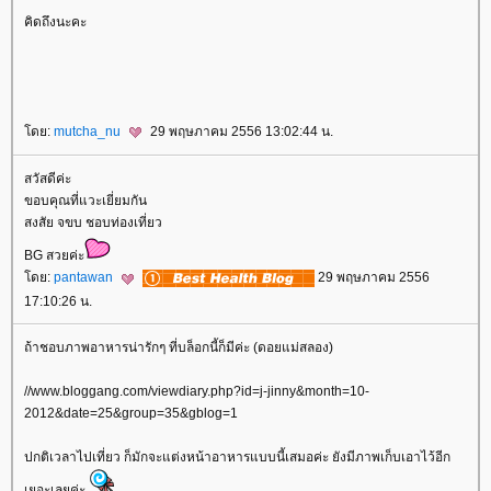
คิดถึงนะคะ
ดย:
mutcha_nu
29 พฤษภาคม 2556 13:02:44 น.
สวัสดีค่ะ
ขอบคุณที่แวะเยี่ยมกัน
สงสัย จขบ ชอบท่องเที่ยว
BG สวยค่ะ
ดย:
pantawan
29 พฤษภาคม 2556
17:10:26 น.
ถ้าชอบภาพอาหารน่ารักๆ ที่บล็อกนี้ก็มีค่ะ (ดอยแม่สลอง)
//www.bloggang.com/viewdiary.php?id=j-jinny&month=10-
2012&date=25&group=35&gblog=1
ปกติเวลาไปเที่ยว ก็มักจะแต่งหน้าอาหารแบบนี้เสมอค่ะ ยังมีภาพเก็บเอาไว้อีก
เยอะเลยค่ะ