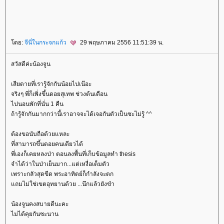
ดย:
จีนี่ในกระจกแก้ว
29 พฤษภาคม 2556 11:51:39 น.
สวัสดีค่ะน้องจูน
เสียดายที่เรารู้จักกันน้อยไปเน๊อะ
จริงๆ พี่ก็เพิ่งขึ้นดอยสุเทพ ช่วงต้นเดือน
ไปนอนพักที่นั่น 1 คืน
ถ้ารู้จักกันมากกว่านี้เราอาจจะได้เจอกันตัวเป็นซะไม่รู้ ^^
ต้องขอนับถือด้วยแหละ
ที่สามารถขึ้นดอยคนเดียวได้
พี่เองก็เคยหลงป่า ตอนลงพื้นที่เก็บข้อมูลทำ thesis
จำได้ว่าในป่าเย็นมาก...แต่เหงื่อเต็มตัว
เพราะกลัวสุดขีด พระอาทิตย์ก็กำลังจะตก
ถมไม่ใช่เขตอุทยานด้วย ...นึกแล้วยังขำ
น้องจูนคงสบายดีนะคะ
ไม่ได้คุยกันซะนาน