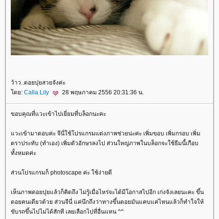
ว้าว..ดอยปุยสวยจังค่ะ
ดย:
Calla Lily
28 พฤษภาคม 2556 20:31:36 น.
ขอบคุณที่แวะเข้าไปเยี่ยมที่บล็อกนะคะ
วะเข้ามาตอบค่ะ จีนี่ใช้โปรแกรมแต่งภาพช่วยน่ะค่ะ เพิ่มขอบ เพิ่มกรอบ เพิ่ม
ตราประทับ (ทำเอง) เพิ่มตัวอักษรลงไป ส่วนใหญ่ภาพในบล็อกจะใช้ธีมนี้เกือบ
ทั้งหมดค่ะ
ส่วนโปรแกรมก็ photoscape ค่ะ ใช้ง่ายดี
เห็นภาพดอยปุยแล้วก็คิดถึง ไม่รู้เมื่อไหร่จะได้มีโอกาสไปอีก เก่งจังเลยนะคะ ขึ้น
ดอยคนเดียวด้วย ส่วนจีนี่ แค่นึกถึงว่าทางขึ้นดอยมันแคบแค่ไหนแล้วก็ทำใจให้
ขับรถขึ้นไปไม่ได้สักที เลยเลือกไปที่อื่นแทน ^^