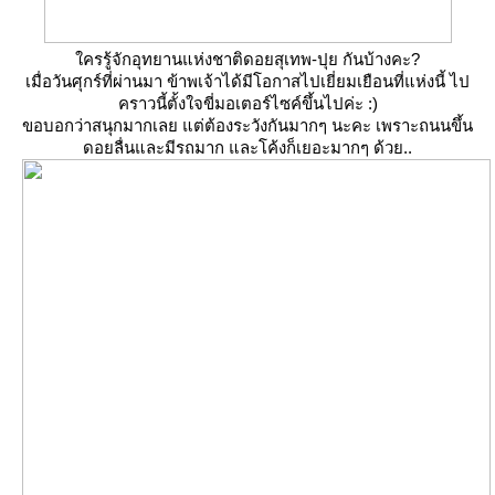
ครรู้จักอุทยานแห่งชาติดอยสุเทพ-ปุย กันบ้างคะ?
เมื่อวันศุกร์ที่ผ่านมา ข้าพเจ้าได้มีโอกาสไปเยี่ยมเยือนที่แห่งนี้ ไป
คราวนี้ตั้งใจขี่มอเตอร์ไซค์ขึ้นไปค่ะ :)
ขอบอกว่าสนุกมากเลย แต่ต้องระวังกันมากๆ นะคะ เพราะถนนขึ้น
ดอยลื่นและมีรถมาก และโค้งก็เยอะมากๆ ด้วย..