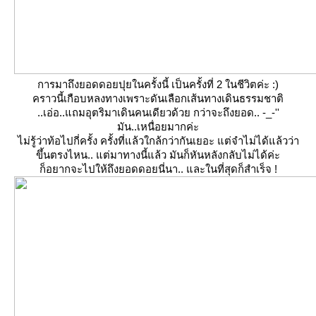
การมาถึงยอดดอยปุยในครั้งนี้ เป็นครั้งที่ 2 ในชีวิตค่ะ :)
คราวนี้เกือบหลงทางเพราะดันเลือกเส้นทางเดินธรรมชาติ
..เอ่อ..แถมอุตริมาเดินคนเดียวด้วย กว่าจะถึงยอด.. -_-''
มัน..เหนื่อยมากค่ะ
ไม่รู้ว่าท้อไปกี่ครั้ง ครั้งที่แล้วใกล้กว่ากันเยอะ แต่จำไม่ได้แล้วว่า
ขึ้นตรงไหน.. แต่มาทางนี้แล้ว มันก็หันหลังกลับไม่ได้ค่ะ
ก็อยากจะไปให้ถึงยอดดอยนี่นา.. และในที่สุดก็สำเร็จ !