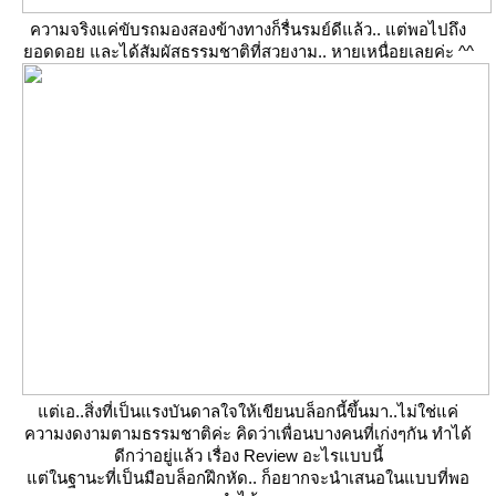
ความจริงแค่ขับรถมองสองข้างทางก็รื่นรมย์ดีแล้ว.. แต่พอไปถึง
อดดอย และได้สัมผัสธรรมชาติที่สวยงาม.. หายเหนื่อยเลยค่ะ ^^
ต่เอ..สิ่งที่เป็นแรงบันดาลใจให้เขียนบล็อกนี้ขึ้นมา..ไม่ใช่แค่
ความงดงามตามธรรมชาติค่ะ คิดว่าเพื่อนบางคนที่เก่งๆกัน ทำได้
ดีกว่าอยู่แล้ว เรื่อง Review อะไรแบบนี้
ต่ในฐานะที่เป็นมือบล็อกฝึกหัด.. ก็อยากจะนำเสนอในแบบที่พอ