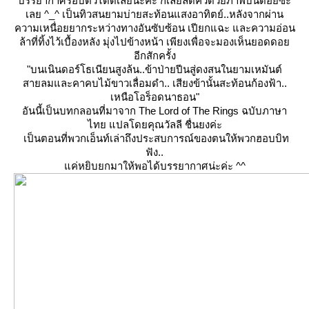
บรรยากาศรอบตัวได้ดีเลยนะคะ ก็เลยลัดคิวด้วยภาพบนดอยซะ
เลย ^_^ เป็นทิวสนยามบ่ายสะท้อนแสงอาทิตย์..หลังจากผ่าน
ความเหนื่อยยากระหว่างทางอันซับซ้อน เปียกแฉะ และความอ่อน
ล้าที่ทิ้งไว้เบื้องหลัง มุ่งไปข้างหน้า เพียงเพื่อจะมองเห็นยอดดอ
อีกสักครั้ง
"บนเนินดอร์โธเนียนสูงล้น..ข้าป่ายปีนสู่ดงสนในยามเหมันต์
สายลมและคาคบไม้ขาวเลื่อมดำ.. เสียงข้านั้นสะท้อนก้องฟ้า..
เหนือโอร็อดนาธอน"
อันนี้เป็นบทกลอนที่มาจาก The Lord of The Rings ฉบับภาษา
ไทย แปลโดยคุณวัลลี ชื่นยงค่ะ
เป็นตอนที่พวกเอ็นท์เล่าถึงประสบการณ์ของตนให้พวกฮอบบิท
ฟัง..
ค่หยิบยกมาให้พอได้บรรยากาศน่ะค่ะ ^^