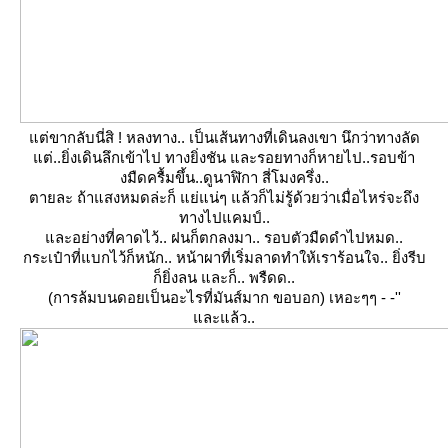
ต่ขากลับนี่สิ ! หลงทาง.. เป็นเส้นทางที่เดินลงเขา นึกว่าทางลัด
ต่..ยิ่งเดินลึกเข้าไป ทางยิ่งชัน และรอยทางก็หายไป..รอบข้า
งมืดครื้มขึ้น..ดูนาฬิกา สี่โมงครึ่ง..
ตายละ ถ้าแสงหมดล่ะก็ แย่แน่ๆ แล้วก็ไม่รู้ด้วยว่าเมื่อไหร่จะถึง
ทางไปแคมป์..
ละอย่างที่คาดไว้.. ฝนก็ตกลงมา.. รอบตัวมืดดำไปหมด..
กระเป๋าที่แบกไว้ก็หนัก.. หน้าผาที่เริ่มลาดทำให้เราร้อนใจ.. ยิ่งรีบ
ก็ยิ่งลน และก็.. พรืดด..
(การล้มบนดอยเป็นอะไรที่มันส์มาก ขอบอก) เหอะๆๆ - -''
ละแล้ว..