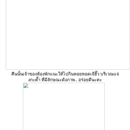
คืนนั้นเจ้าของห้องพักแนะให้ไปกินหอยทอดเจ๊ฮั๊ว บริเวณแจ่
งกะต๊ำ ที่มีลักษณะดังภาพ.. อร่อยดีนะคะ