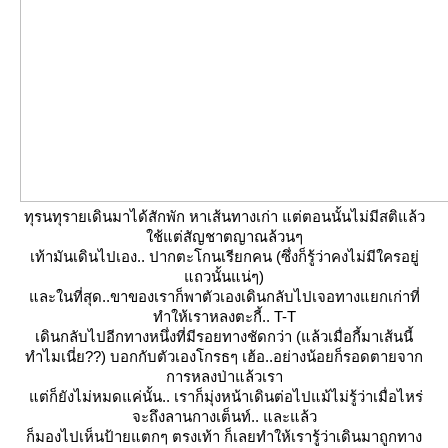
ทุรนทุรายเดินมาได้สักพัก หาเส้นทางเก่า แต่ตอนนั้นไม่มีสติแล้ว
ช้แต่สัญชาตญาณล้วนๆ
เท้ามันเดินไปเอง.. ปากตะโกนเรียกคน (ซึ่งก็รู้ว่าคงไม่มีใครอยู่
ถวนั้นแน่ๆ)
ละในที่สุด..ขาของเราก็พาตัวเองเดินกลับไปเจอทางแยกเก่าที่
ทำให้เราหลงตะกี้.. T-T
เดินกลับไปอีกทางหนึ่งที่มีรอยทางชัดกว่า (แล้วเมื่อกี้มาเส้นนี้
ทำไมเนี่ย??) บอกกับตัวเองโกรธๆ เฮ้อ..อย่างน้อยก็รอดตายจาก
การหลงป่าแล้วเรา
ต่ก็ยังไม่หมดแค่นั้น.. เราก็มุ่งหน้าเดินต่อไปแม้ไม่รู้ว่าเมื่อไหร่
จะถึงลานกางเต็นท์.. และแล้ว
ก็มองไปเห็นป้ายแตกๆ ตรงเท้า ก็เลยทำให้เรารู้ว่าเดินมาถูกทาง