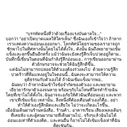
"บรรทัดหนึ่งที่ว่าด้วยเรื่องแรงบันดาลใจ..."
บอกว่า "อย่าเปิดบาดแผลให้ใครเห็น" ซึ่งฉันเองก็เข้าใจว่า ถ้าหาก
เราแสดงความอ่อนแอออกมา.. โลกทัศน์โดยรวมของเราอาจถูก
ชักพาไปในทิศทางนั้นโดยไม่ได้ตั้งใจ.. ดังนั้น ฉันถึงพยายามเข้ม
ข็งและลุกขึ้นยืนอีกครั้ง แม้ว่าฉันจะยังคงรู้สึกเจ็บปวดอยู่ก็ตาม..
บันทึกนี้เขียนในตอนที่ฉันกำลังรู้สึกอ่อนแอ.. การเขียนออกมาผ่าน
ตัวอักษรอาจจะช่วยให้ฉันรู้สึกดีขึ้น..
ต่ฉันไม่สามารถปล่อยให้ตัวเองต้องร่วงลงไป ด้วยความรู้สึก
ปวดร้าวที่่ทิ่มแทงอยู่ในใจตอนนี้...ฉันคงจะสามารถให้ความ
ุติธรรมกับตัวเองได้ ถ้าฉันเข้มแข็งมากพอ..
ฉันพบว่า ถ้าหากฉันเข้าใจข้อจำกัดของตัวเอง และพยายาม
เยียวยารักษาตัวเองจนหาย พร้อมๆกับไม่โทษที่ใครทำร้ายฉัน
ดยที่เขาไม่ได้ตั้งใจ..ฉันอาจจะอภัยให้ตัวฉัน(ที่อ่อนแอ) และพวก
เขา(ที่เข้มแข็ง) เหล่านั้น.. สิ่งหนึ่งที่ต้องเตือนตัวเองก็คือ.. อย่า
ทำให้ตัวเองรู้สึกผิดและเสียใจ ไม่ว่าจะเกิดอะไรขึ้น..
เมื่อฉันเดินผ่านร้านหนังสือ.. ร้านค้า.. อาคารเรียน เสียงเพลงเดิมๆ
ที่เคยฟัง และผู้คนมากมายที่เดินผ่านไป.. จริงๆแล้วฉันไม่ได้
อ่อนแอเท่าที่ตัวเองคิด.. และคนอื่น ก็อาจไม่ได้เข้มแข็งเท่าที่ฉัน
คิดเช่นกัน..