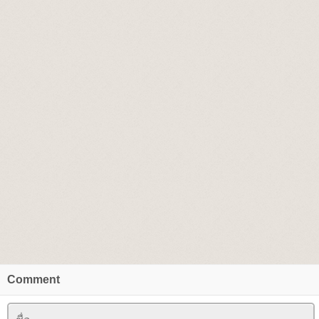
Comment