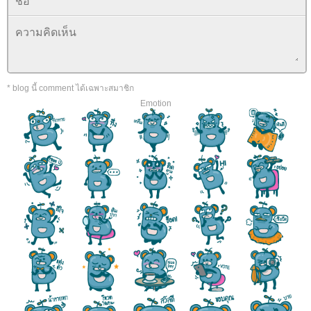
* blog นี้ comment ได้เฉพาะสมาชิก
Emotion