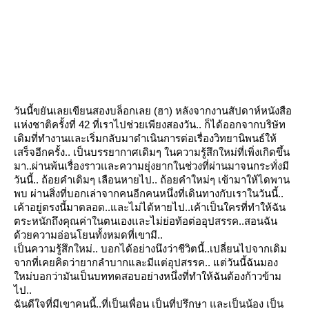
วันนี้ขยันเลยเขียนสองบล็อกเลย (ฮา) หลังจากงานสัปดาห์หนังสือ
ห่งชาติครั้งที่ 42 ที่เราไปช่วยเพียงสองวัน.. ก็ได้ออกจากบริษัท
เดิมที่ทำงานและเริ่มกลับมาดำเนินการต่อเรื่องวิทยานิพนธ์ให้
เสร็จอีกครั้ง.. เป็นบรรยากาศเดิมๆ ในความรู้สึกใหม่ที่เพิ่งเกิดขึ้น
มา..ผ่านพ้นเรื่องราวและความยุ่งยากในช่วงที่ผ่านมาจนกระทั่งมี
วันนี้.. ถ้อยคำเดิมๆ เลือนหายไป.. ถ้อยคำใหม่ๆ เข้ามาให้ไดพาน
พบ ผ่านสิ่งที่บอกเล่าจากคนอีกคนหนึ่งที่เดินทางกับเราในวันนี้..
เค้าอยู่ตรงนี้มาตลอด..และไม่ได้หายไป..เค้าเป็นใครที่ทำให้ฉัน
ตระหนักถึงคุณค่าในตนเองและไม่ย่อท้อต่ออุปสรรค..สอนฉัน
ด้วยความอ่อนโยนทั้งหมดที่เขามี..
เป็นความรู้สึกใหม่.. บอกได้อย่างนึงว่าชีวิตนี้..เปลี่ยนไปจากเดิม
จากที่เคยคิดว่ายากลำบากและมีแต่อุปสรรค.. แต่วันนี้ฉันมอง
หม่บอกว่ามันเป็นบททดสอบอย่างหนึ่งที่ทำให้ฉันต้องก้าวข้าม
ไป..
ฉันดีใจที่มีเขาคนนี้..ที่เป็นเพื่อน เป็นที่ปรึกษา และเป็นน้อง เป็น