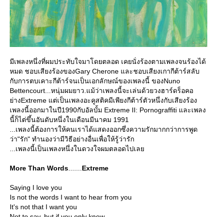
มีเพลงหนึ่งที่ผมประทับใจมาโดยตลอด เคยนั่งร้องตามเพลงจนร้องได้
หมด ชอบเสียงร้องของGary Cherone และชอบเสียงเกากีต้าร์สลับ
กับการตบเคาะกีต้าร์จนเป็นเอกลักษณ์ของเพลงนี้ ของNuno
Bettencourt...หนุ่มผมยาว.แม้ว่าเพลงนี้จะเล่นด้วยวงฮาร์ดร็อคอ
่างExtreme แต่เป็นเพลงอะคูสติคมีเพียงกีต้าร์ตัวหนึ่งกับเสียงร้อง
เพลงนี้ออกมาในปี1990กับอัลบั้ม Extreme II: Pornograffiti และเพลง
นี้ก็ไต่ขึ้นอันดับหนึ่งในเดือนมีนาคม 1991
...เพลงนี้ต้องการให้คนเราได้แสดงออกซึ่งความรักมากกว่าการพูด
ว่า"รัก" ทำนองว่ามีวิธีอย่างอื่นเพื่อให้รู้ว่ารัก
...เพลงนี้เป็นเพลงหนึ่งในดวงใจผมตลอดไปเล
More Than Words
.......
Extreme
Saying I love you
Is not the words I want to hear from you
It's not that I want you
Not to say, but if you only knew