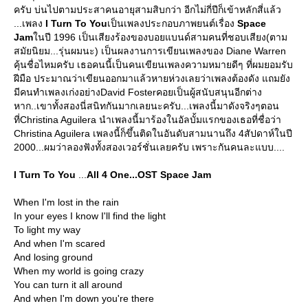
ครับ บ่นไปตามประสาคนอายุสามสิบกว่า อีกไม่กี่ปีก็เข้าหลักสี่แล้ว
...เพลง
I Turn To You
เป็นเพลงประกอบภาพยนต์เรื่อง
Space
Jam
นปี 1996 เป็นเสียงร้องของบอยแบนด์สามคนที่ชอบเสียง(ตาม
สมัยนิยม...รุ่นผมนะ) เป็นผลงานการเขียนเพลงของ Diane Warren
คุ้นชื่อไหมครับ เธอคนนี้เป็นคนเขียนเพลงความหมายดีๆ ที่ผมยอมรับ
ฝีมือ ประมาณว่าเขียนออกมาแล้วหายห่วงเลยว่าเพลงต้องดัง แถมยัง
มีคนทำเพลงเก่งอย่างDavid Fosterคอยเป็นผู้สนับสนุนอีกต่าง
หาก..เขาทั้งสองนี่สนิทกันมากเลยนะครับ...เพลงนี้มาดังจริงๆตอน
ที่Christina Aguilera นำเพลงนี้มาร้องในอัลบั้มแรกของเธอที่ชื่อว่า
Christina Aguilera เพลงนี้ก็ขึ้นติดในอันดับสามนานถึง 4สัปดาห์ในปี
2000...ผมว่าลองฟังทั้งสองเวอร์ชั่นเลยครับ เพราะกันคนละแบบ....
I Turn To You
...
All 4 One...OST Space Jam
When I'm lost in the rain
In your eyes I know I'll find the light
To light my way
And when I'm scared
And losing ground
When my world is going crazy
You can turn it all around
And when I'm down you're there