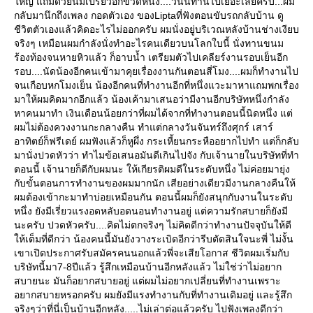
หญ่ แถมด้วยนมเปรี้ยวอีกขวดหนึ่ง....วันนี้ทานไปเยอะเลยครับ...ผม
กลับมานึกถึงเพลง กอดตัวเอง ของLiptaที่ฟังตอนขับรถกลับบ้าน ดู
ชีวิตตัวเองแล้วคิดอะไรไม่ออกครับ ผมนั่งอยู่บริเวณหลังบ้านช่างเงียบ
จริงๆ เหมือนผมกำลังนั่งทำอะไรคนเดียวบนโลกใบนี้ นั่งทานขนม
ร้องท้องจนหายหิวแล้ว ก็อาบน้ำ เตรียมตัวไปเคลียร์งานรอบเย็นอีก
รอบ....นัดน้องอีกคนเข้ามาคุยเรื่องงานกันตอนสี่โมง....ผมก็ทำงานไป
จนเกือบหกโมงเย็น น้องอีกคนที่ทำงานอีกที่หนึ่งแวะมาหาแถมพกเรื่อง
มาให้ผมคิดมากอีกแล้ว น้องเค้ามาเสนอว่ามีงานอีกบริษัทหนึ่งกำลัง
หาคนมาทำ เงินเดือนน้อยกว่าที่ผมได้จากที่ทำงานตอนนี้นิดหนึ่ง แต่
ผมไม่ต้องควงงานกะกลางคืน ทำแต่กลางวันจันทร์ถึงศุกร์ เสาร์
อาทิตย์ก็ฟรีเดย์ ผมฟังแล้วก็หูผึ่ง กระเหี้ยนกระหืออยากไปทำ แต่ก็กลับ
มานั่งปวดหัวว่า ทำไมข้อเสนอมันดีเกินไปจัง กับเจ้านายในบริษัทที่ทำ
ตอนนี้ เจ้านายก็ดีกับผมนะ ให้เกียรติผมดีในระดับหนึ่ง ไม่ค่อยมายุ่ง
กับขั้นตอนการทำงานของผมมากนัก เสียอย่างเดียวมีงานกลางคืนให้
ผมต้องเข้ากะมาทำบ่อยเหมือนกัน ตอนนี้ผมก็ยังสนุกกับงานในระดับ
หนึ่ง ยังมีเรี่ยวแรงอดหลับอดนอนทำงานอยู่ แต่ความรักสบายก็ยังมี
นะครับ ปวดหัวครับ....คิดไม่ตกจริงๆ ไม่คิดดีกว่าทำงานปัจจุบันให้ดี
ห้เต็มที่ดีกว่า น้องคนนี้มันยังวางระเบิดอีกว่ารีบตัดสินใจนะพี่ ไม่งั้น
เขาเปิดประกาศรับสมัครคนนอกแล้วพี่จะเสียโอกาส ชีวิตผมเริ่มกับ
บริษัทนี้มา7-8ปีแล้ว รู้สึกเหมือนบ้านอีกหลังแล้ว ไม่ใช่ว่าไม่อยาก
สบายนะ มันก็อยากสบายอยู่ แต่ผมไม่อยากเปลี่ยนที่ทำงานเพราะ
อยากสบายหรอกครับ ผมยังมีแรงทำงานกับที่ทำงานเดิมอยู่ และรู้สึก
จริงๆว่าที่นี่เป็นบ้านอีกหลัง.....ไม่เล่าต่อแล้วครับ ไปฟังเพลงดีกว่า