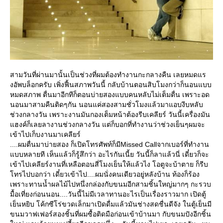
สามวันที่ผ่านมานั้นเป็นช่วงที่ผมต้องทำงานกะกลางคืน เลยหมดแร
งอัพบล็อกครับ เพิ่งฟื้นสภาพวันนี้ กลับบ้านตอนสิบโมงกว่าก็นอนแบบ
หมดสภาพ ตื่นมาอีกทีก็ตอนบ่ายสองแบบคนหลับไม่เต็มตื่น เพราะอด
นอนมาสามคืนติดๆกัน นอนแค่สองสามชั่วโมงแล้วมาแอบงีบหลับ
ช่วงกลางวัน เพราะงานมันกองเต็มหน้าต้องรีบเคลียร์ วันนี้เครื่องมัน
ฮงค์ก็เลยลางานช่วงกลางวัน แต่ก็บอกที่ทำงานว่าช่วงเย็นๆผมจะ
เข้าไปเก็บงานมาเคลียร์
....ผมตื่นมาบ่ายสอง ก็เปิดโทรศัพท์ก็มีMissed Callจากเบอร์ที่ทำงาน
บบหลายที เห็นแล้วก็รู้สึกว่า อะไรกันเนี้ย วันนี้ก็ลาแล้วนี่ เดี๋ยวก็จะ
เข้าไปเคลียร์งานที่เหลือตอนสี่โมงเย็นให้แล้วไง โอตูจะบ้าตาย ก็รีบ
ทรไปบอกว่า เดี๋ยวเข้าไป....ผมนั่งคนเดียวอยู่หลังบ้าน ท้องก็ร้อง
เพราะทานน้ำผลไม้ไปหนึ่งกล่องกับขนมอีกสามชิ้นใหญ่มากๆ กะรวบ
มื้อเที่ยงก่อนนอน....วันนี้ไม่มีเวลาทานอะไรเป็นเรื่องราวมาก เปิดตู้
เย็นหยิบ โค้กซีโร่ขวดเล็กมาเปิดดื่มแล้วมันช่างสดชื่นดีจัง ในตู้เย็นมี
ขนมวาฟเฟอร์สองชิ้นที่ผมซื้อติดมือก่อนเข้าบ้านมา กับขนมปังอีกชิ้น