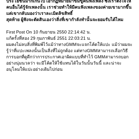
ประโยชน์มากเกินไป เอากฏหมายมาข่มขู่คนฟังเพลง ซึ่งเราตั้งใจให้
คนอื่นได้รู้จักเพลงนั้น เราช่วยทำให้มีคนฟังเพลงของค่ายเขามากขึ้น
ต่เขากลับมองว่าเราละเมิดลิขสิทธิ์
สุดท้าย ผู้ฟังจะตัดสินเองว่าสิ่งที่เขากำลังทำนั้นจะยอมรับได้ไหม
First Post On 10 กันยายน 2550 22:14:42 น.
ก้ครั้งที่สอง 29 กุมภาพันธ์ 2551 22:03:21 น.
ผมคงไม่ลบสิ่งที่พิมพ์ไว้แม้ว่าทางGMMจะแจกโค้ดให้แปะ แม้ว่าผมจะ
รู้ว่าที่แปะเพลงนั้นเป็นสิ่งที่ไม่ถูกต้อง แต่ทางGMMสามารถเลือกวิธี
การบอกที่ดูดีกว่าการประกาศเอาผิดแบบที่ทำไว้ GMMสามารถบอก
อย่างนุ่มนวลว่า จะมีโค้ดให้ใช้แทนได้ในวันนั้นวันนี้ และน่าจะ
อนุโลมให้แปะอย่างเดิมไปก่อน