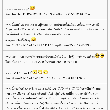
เพาะมากเลยค่ะ ภูมิ
ดย: Natcha IP: 124.120.106.175 9 พฤศจิกายน 2550 12:48:02 น.
เพลงนี้โดนใจมากๆ เพราะอยู่ในสถานการณ์ของเพื่อนที่ช่วยเพื่อน แต่พอเรามี
ปัญหา ก้อไม่มีใครมาช่วยเราเลย ไม่มารับฟังกันบ้าง แต่ก้อช่างเถอะที่ผ่านมาเรา
ก้อเต็มใจช่วยเค้าเอง.. ที่เหลือเราก้อคงต้องจัดการเอง
ทำคุณคนไม่ขึ้นจิงๆ!!
ดย: ใบเฟิร์น IP: 124.121.237.111 13 พฤศจิกายน 2550 19:46:23 น.
เพราะมากครับ ผมหาโหลดเพลงนี้นานแล้วไม่มีเลย ไครู้บอกด้วยนะคร้าบ
ดย: ป้อง IP: 124.121.97.20 9 ธันวาคม 2550 9:36:31 น.
XsoE จริJ วุ้ย lwaJ นี้
ดย: พี่ ZeeD IP: 124.120.8.240 13 ธันวาคม 2550 18:31:39 น.
เพลงนี้ตรงกับตัวเราจริง ๆ นะ เราแก้ปัญหาหัวใจ (ศิลาณี) ให้กับคนอื่นได้เสมอ
เลย แต่พอถึงคราวตัวเอง กลับแก้ไม่ได้ กลุ้มใจจัง แต่ที่ผ่านมาเราก็ได้นะ แต่
คราวนี้อาจเพราะเป็นคนใกล้ตัวเรามั่ง แบบว่าผู้ชายไปชอบเพื่อนของเรา แล้ว
เพื่อนเราก็มาปรึกษาเรา เรารับรู้เรื่องราวของทั้งสองฝ่ายเลย เฮ้อ คิดไม่ตก เจ็บ
จริง ๆ นะ เมื่อไรจะผ่านช่วงนี้ไปได้ซะทีสองเดือนแล้ว จะปีใหม่แล้ว เราอยากหา