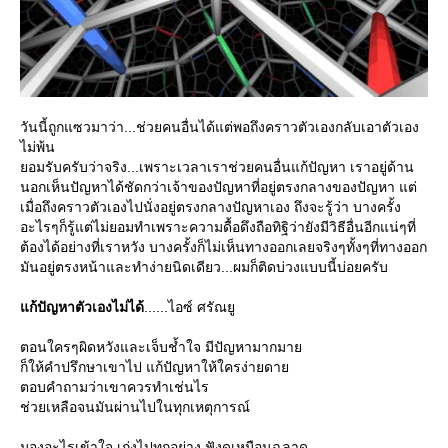
วันนี้ถูกแซวมาว่า...ช่วยคนอื่นได้แต่พอถึงคราวตัวเองกลับเอาตัวเอง
ไม่พ้น
อมรับครับว่าจริง...เพราะเวลาเราช่วยคนอื่นแก้ปัญหา เราอยู่ด้าน
นอกเห็นปัญหาได้ชัดกว่าเจ้าของปัญหาที่อยู่ตรงกลางของปัญหา แต่
เมื่อถึงคราวตัวเองไปนั่งอยู่ตรงกลางปัญหาเอง ถึงจะรู้ว่า บางครั้ง
อะไรๆก็รู้แต่ไม่ยอมทำเพราะความดื้อดึงถือทิฐิว่ายังมีวิธีอื่นอีกแน่ๆที่
ต้องได้อย่างที่เราหวัง บางครั้งก็ไม่เห็นทางออกเลยจริงๆทั้งๆที่ทางออก
มันอยู่ตรงหน้าและทำง่ายนิดเดียว...ผมก็ติดบ่วงแบบนี้บ่อยครับ
ก้ปัญหาตัวเองไม่ได้
......ไอซ์ ศรัณยู
ตอนใครๆผิดหวังและเจ็บช้ำใจ มีปัญหามากมา
ก็ให้คำปรึกษาเขาไป แก้ปัญหาให้ใครง่ายดา
ตอบคำถามว่าเขาควรทำเช่นไร
ช่วยเหลือจนมันผ่านไปในทุกเหตุการณ์
มองอะไรเข้าใจ เก่งไปทุกอย่าง ฟังดูเหมือนฉลาด