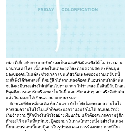
เพลงที่เกี่ยวกับการแอบรักยังคงเป็นเพลงที่ยังมีคนฟังได้ ไม่ว่าจะผ่าน
มานานเท่าไหร่ เนื้อเพลงในแต่ละยุคก็สะท้อนความคิด สะท้อนมุม
มองของคนในแต่ละช่วงเวลา เช่นเดียวกับเพลงของฟรายเดย์ชุดนี้
ผมก็เพิ่งได้ฟังเพลงนี้ ที่ผมรู้สึกได้จากเพลงคือคนที่แอบรักคนใกล้ๆนั้น
จะยังคงมีบางอย่างไม่เปลี่ยนไปตามเวลา ไม่ว่าเพลงเมื่อสิบยี่สิบปีก่อน
ที่พูดถึงการแอบรักหรือเพลงในวันนี้ แอบเขียนเล่นๆ อย่าจริงจังกับมัน
ล้วกัน ผมจะได้เขียนออกมาแบบธรรมดา
ลักษณะที่ยังเหมือนเดิม คือ อันแรก ยังไงก็ยังไม่เคยเผยความในใจ
หากเผยความในใจไปแล้วก็คงจะบอกว่าแอบรักไม่ได้ คนแอบรักยัง
เก็บงำความรู้สึกข้างในหัวใจอย่างเงียบกริบ แล้วต้องสะกดความรู้สึก
ตัวเองไว้ จนในที่สุดมันจะปู๊ดออกมาในทางใดทางหนึ่ง อย่างในเพลง
นี้คนแอบรักคนนี้แอบปู๊ดมาในรูปของเพลง การร้องเพลง หากมีใคร