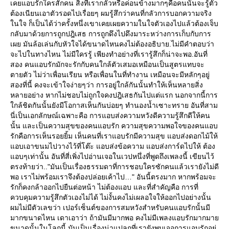
เคยแอบรักใครสักคน สิ่งที่เรากลัวหรือค่อนข้างมากๆคือคนนั้นจะรู้ตัว
ต้องเนียนเอาตัวรอดไปเรื่อยๆ ผมรู้สึกว่าคนที่กลัวการบอกความจริง
นใจ ก็เป็นได้ว่าครั้งหนึ่งเขาเคยเผยความในใจตัวเองไปแล้วต้องเจ็บ
กลับมาด้วยการถูกปฎิเสธ การถูกดึงไปดึงมาระหว่างการเก็บกับการ
เผย มันล้อเล่นกับหัวใจได้ขนาดไหนคงไม่ต้องอธิบาย.ไม่มีคำตอบว่า
จะไปในทางไหน ไม่มีใครรู้ เพียงทำอย่างที่เรารู้สึกก็น่าจะพอ.อันที่
สอง คนแอบรักมักจะรักกับคนใกล้ตัวเสมอเหมือนเป็นสูตรแทบจะ
ตายตัว ไม่ว่าเพื่อนเรียน หรือเพื่อนในที่ทำงาน เหมือนจะมีหลักๆอยู่
สองที่นี้ คงจะเข้าใจง่ายๆว่า การอยู่ใกล้กันนั้นทำให้เห็นหลายสิ่ง
หลายอย่าง หากไม่ชอบไม่ถูกใจคงปฎิเสธกันไปแต่แรก นอกจากนี้การ
กล้ชิดกันนั้นยังมีโอกาสเห็นกันบ่อยๆ ทำนองน้ำเซาะทราย อันที่สาม
นี่เป็นเอกลักษณ์เฉพาะคือ การแอบส่งความหวังดีความรู้สึกดีให้คน
นั้น และเป็นความสุขของคนแอบรัก ความสุขความพอใจของคนแอบ
รักคือการเห็นรอยยิ้ม เห็นคนที่เราแอบรักมีความสุข แอบส่งดอกไม้ให้
อบเอาขนมไปวางไว้ที่โต๊ะ แอบส่งข้อความ แอบส่งการ์ดไปให้ ต้อง
อบๆเท่านั้น อันที่สี่เพิ่งไปอ่านเจอในเวปหนึ่งที่พูดถึงเพลงนี้ เขียนไว้
ตรงท้ายว่า.."มันเป็นเรื่องธรรมดาที่การชอบใค­รซักคนแล้วเรายังไม่ดี
พอ เราไม่พร้อมเราจึงต้องปล่อยเค้า­ไป… " อันนี้ตรงมาก หากพร้อมจะ
รักก็คงกล้าออกไปยืนต่อหน้า ไม่ต้องแอบ และที่สำคัญคือ การที่
ควบคุมความรู้สึกตัวเองไม่ได้ ไม่งั้นคงไม่เผลอใจให้ออกไปอย่างนั้น
ผมไม่มีตัวเลขว่า เปอร์เซ็นต์ของการสมหวังสำหรับคนแอบรักนั้นมี
มากขนาดไหน เดาเอาว่า ถ้ามันมีมากพอ คงไม่มีเพลงแอบรักมากมา
ขนาดนั้นในโลกนี้.มันเป็นเรื่องน่าแปลกที่เรายังพบเจอการแอบรักอยู่