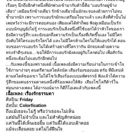
เรื่อยๆ นึกถึงอีกคำหนึ่งที่มักพ่วงเข้ามากับคำนี้คือ "แอบรักอยู่ข้าง
เดียว" เหมือนรักข้างเดียว รักข้างเดียวนั้นมักจะจบลงด้วยการไม่จบ
ช้ำมากนัก เพราะการแอบรักมักจะเตรียมใจมาแล้ว และสิ่งที่ทำนั้นไม่
เคยหวังว่าจะมีการตอบสนอง เพียงแค่ได้ทำก็พอ ฟังดูเหมือนเป็นรัก
บบนักบุญยังไม่รู้ การแอบรักเป็นสิ่งหนึ่งที่ใช้บอกได้ว่าหัวใจของเรา
ังมีความรู้สึก และยังบอกถึงความรักเป็นเรื่องที่เกิดขึ้นเอง ไม่มีใคร
บังคับให้ใครแอบรักใครได้ และไม่มีใครห้ามใครไม่ให้แอบรักได้ ตอน
จบของการแอบรัก ไม่ได้เศร้าอย่างที่ใครว่ากัน มักจบลงด้วยความ
ทรงจำดีๆเสมอ....ขอให้มีการแอบรักยังคงอยู่กับโลกต่อไป เพื่อสักวัน
หนึ่งจะต้องไม่แอบรักอีกต่อไป
....กับเพลงนี้ของฟรายเดย์ เนื้อเพลงยังมีความเรียบง่ายในการเข้าใจ
ช้ภาษาง่ายๆ ดนตรีตามสไตล์ถนัด เสียงร้องของบอย ตรัย ที่มีเสน่ห์
ตามสไตล์ของเขา ไม่ได้โชว์เสียงร้องแบบมหัศจรรย์ ฟังแล้วได้ความ
รู้สึกของคนธรรมดาคนหนึ่งที่ร้องเพลงให้ฟัง เสียงโซโลกีต้าร์ใน
ท่อนกลางเพลง ได้อารมณ์มาก ก็ดีก็โอเคแล้วกับเพลงนี้
เนื้อเพลง: เรื่องรักธรรมดา
ศิลปิน:
Friday
อัลบั้ม:
Colorfication
ถึงแม้เธอจะไม่รู้ หรือว่าเธอจะไม่เห็น
ต่มันก็ไม่จำเป็น และไม่สำคัญสักหน่อ
ค่วันนี้ได้เห็นเธอยิ้ม แค่วันนี้ได้แอบเฝ้าคอ
ม้จะเลื่อนลอย แต่ไม่ได้ฝืนใจ