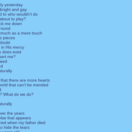
nly yesterday
 bright and gay
d to who wouldn't do
about to play?
nock me down
around
 much as a mere touch
le pieces
doubt
 in His mercy
y does exist
sert me?
need
ed
turally
 that there are more hearts
world that can't be mended
d
? What do we do?
turally
ver the years
lse that appears
ried when my father died
o hide the tears