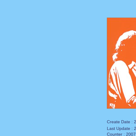
Mama.....Spice Girls
Only In My Mind... Sadao Watanabe Feat.
Patti Austin
Somebody....Soulounge
Just Like Love.......Peter Cetera
Never Let Me Go.......Luther Vandross
I'm Coming Home...Peter Cetera
Your Love..Jim Brickman Featuring Michelle
Wright
ชอบตอนนี้.....Friday
LET'S FACE THE MUSIC AND
DANCE....Diana Krall
It Wouldn't Have Made Any
Difference...Alison Krauss
Have I Told You Lately.....Rod Stewart
Baby Now that I Found You ....Alison Krauss
Visions of A sunset...Shawn Stockman
OST"Mr.Holland's Opus"
The Closer I Get To You.....Bossa Version
For Your Love...Stevie Wonder
Alone...Bee Gees
I don't want to...Toni Braxton
You Mean The World To Me....Toni Braxton
Miss You Like Crazy....The Moffatts
Create Date : 
Home.....Michael Buble
For The Love Of You....Candy Dulfer Feat.
Last Update :
Angie Stone
Counter : 2007