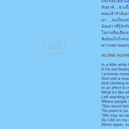
ละร้องโด
Gi
And When She Danced....OST "Stealing
สัปดาห์....ช่วง
Home"...David Foster&Marilyn Martin
Destiny.....Jim Brickman ft. Jordan Hill
ตอนเช้ากำลังอา
ของขวัญ(Gift)....Musketeer
มา.....คงเป็นเพ
You Got It All.....The Jets
น้องสาวที่รู้จั
Beautiful World...Jim Brickman Feat.Adam
Crossley
อกาสยืมเสียเลย
คนไม่มีวาสนา...ชรัส เฟื่องอารมณ์
ฟังย้อนไปไกลขนา
ad
เสียดาย....ธีร์ ไชยาเดช
ความหมายออกแนว
Morning Kisses....Lou Pardini & Kevyn lettau
La La Means I Love You....Phil Perry
ALONE AGAI
Journey...Corrinne May
Fly Away.....Corrine May
In a little whil
วันเวลา....อัญชลี จงคดีกิจ
If I'm not feeli
I promise mysel
ไม่มีเหตุผล....บอยตรั
And visit a nea
Got To Be Real...Cheryl Lynn..David
And climbing to
Foster&Friends
In an effort to
Love,Look What You've Done to Me....Boz
What it's like 
Scaggs
Left standing i
Forever Tonight ....Peter Cetera and Crystal
Where people s
Bernard
"She stood him
Maria Maria....Santana
"No point in us
จังหวะชีวิต....โซลอาฟเตอร์ซิกซ์ (Soul After
"We may as we
Six)
As I did on my
Alone again, na
กาแฟ...ปิยะ ศาตรวาหา (โป้ โยคีเพลย์บอย)