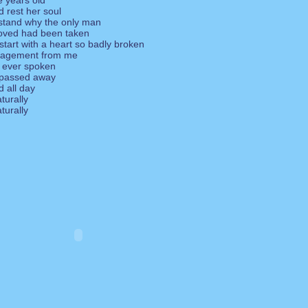
e years old
 rest her soul
stand why the only man
oved had been taken
start with a heart so badly broken
ragement from me
 ever spoken
passed away
d all day
turally
turally