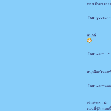
For You....Kenny Lattimore
หลงเข้ามา เลย
อยากกลับไปหา.....ArmChair
Minute Of Love....ArmChair
รึเปล่า.... Armchair
ดย: goodnightk
Saving Forever For You...Shanice
เจ้าชายนิทรา...ETC
Retro...อะโหชีวิต..เพื่อน
สนุกดี
ขอเป็นเธออีกครั้ง....QUAT
ทั้งทั้งที่รู้.....Acappella 7
ไม่มีสิทธิ์...Men's Room Album
ดย: warm IP: 1
มุม....PlayGround
Promise Me....Beverley Craven
ดีที่สุดแล้ว....The Sun
คืนก่อน(In My Dream) ....สายชล ระดมกิจ
สนุกดีแต่โหลด
กลัวใจ.....Acappella 7
กลัว...ธีร์ ไชยาเดช
อยากหลับตา(Extend Remix Y2Gether).....สม
ดย: warmwam I
เกียรติ อริยะชัยพาณิชย์
One Moment In Time....Whitney Houston
The Key To You ....David Benoit Feat.David
เห็นด้วยนะค่ะ
Pack
The Way You Look Tonight....Rod Stewart
ตอนนี้รู้สึกแบบนี