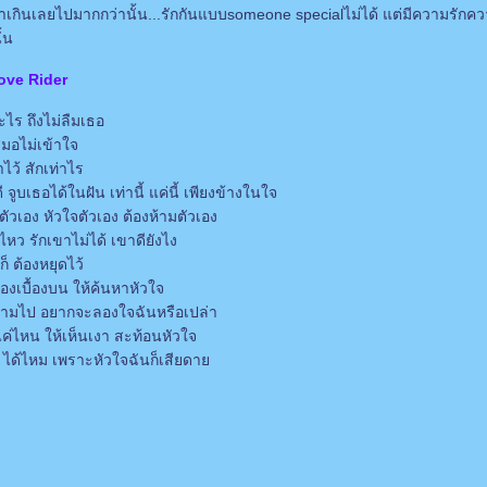
อย่าเกินเลยไปมากกว่านั้น...รักกันแบบsomeone specialไม่ได้ แต่มีความรักค
ั้น
ove Rider
อะไร ถึงไม่ลืมเธอ
มอไม่เข้าใจ
ว้ สักเท่าไร
ดี จูบเธอได้ในฝัน เท่านี้ แค่นี้ เพียงข้างในใจ
บตัวเอง หัวใจตัวเอง ต้องห้ามตัวเอง
ไหว รักเขาไม่ได้ เขาดียังไง
็ ต้องหยุดไว้
งเบื้องบน ให้ค้นหาหัวใจ
ข้ามไป อยากจะลองใจฉันหรือเปล่า
ึกแค่ไหน ให้เห็นเงา สะท้อนหัวใจ
ัน ได้ไหม เพราะหัวใจฉันก็เสียดา