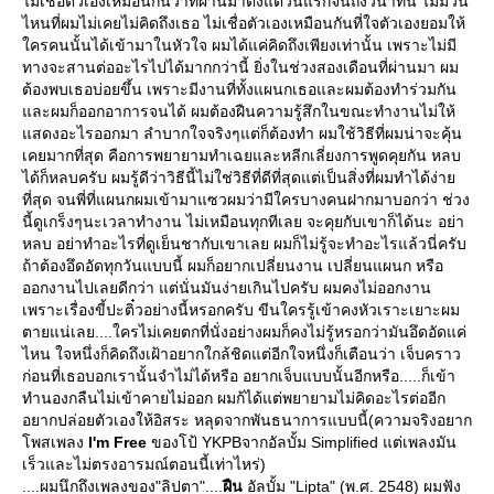
ไม่เชื่อตัวเองเหมือนกันว่าที่ผ่านมาตั้งแต่วันแรกจนถึงวินาทีนี้ ไม่มีวัน
ไหนที่ผมไม่เคยไม่คิดถึงเธอ ไม่เชื่อตัวเองเหมือนกันที่ใจตัวเองยอมให้
ครคนนั้นได้เข้ามาในหัวใจ ผมได้แค่คิดถึงเพียงเท่านั้น เพราะไม่มี
ทางจะสานต่ออะไรไปได้มากกว่านี้ ยิ่งในช่วงสองเดือนที่ผ่านมา ผม
ต้องพบเธอบ่อยขึ้น เพราะมีงานที่ทั้งแผนกเธอและผมต้องทำร่วมกัน
ละผมก็ออกอาการจนได้ ผมต้องฝืนความรู้สึกในขณะทำงานไม่ให้
สดงอะไรออกมา ลำบากใจจริงๆแต่ก็ต้องทำ ผมใช้วิธีที่ผมน่าจะคุ้น
เคยมากที่สุด คือการพยายามทำเฉยและหลีกเลี่ยงการพูดคุยกัน หลบ
ได้ก็หลบครับ ผมรู้ดีว่าวิธีนี้ไม่ใช่วิธีที่ดีที่สุดแต่เป็นสิ่งที่ผมทำได้ง่า
ที่สุด จนพี่ที่แผนกผมเข้ามาแซวผมว่ามีใครบางคนฝากมาบอกว่า ช่วง
นี้ดูเกร็งๆนะเวลาทำงาน ไม่เหมือนทุกทีเลย จะคุยกับเขาก็ได้นะ อย่า
หลบ อย่าทำอะไรที่ดูเย็นชากับเขาเลย ผมก็ไม่รู้จะทำอะไรแล้วนี่ครับ
ถ้าต้องอึดอัดทุกวันแบบนี้ ผมก็อยากเปลี่ยนงาน เปลี่ยนแผนก หรือ
ออกงานไปเลยดีกว่า แต่นั่นมันง่ายเกินไปครับ ผมคงไม่ออกงาน
เพราะเรื่องขี้ปะติ๋วอย่างนี้หรอกครับ ขีนใครรู้เข้าคงหัวเราะเยาะผม
ตายแน่เลย....ใครไม่เคยตกที่นั่งอย่างผมก็คงไม่รู้หรอกว่ามันอึดอัดแค่
ไหน ใจหนึ่งก็คิดถึงเฝ้าอยากใกล้ชิดแต่อีกใจหนึ่งก็เตือนว่า เจ็บคราว
ก่อนที่เธอบอกเรานั้นจำไม่ได้หรือ อยากเจ็บแบบนั้นอีกหรือ.....ก็เข้า
ทำนองกลืนไม่เข้าคายไม่ออก ผมก้ได้แต่พยายามไม่คิดอะไรต่ออีก
อยากปล่อยตัวเองให้อิสระ หลุดจากพันธนาการแบบนี้(ความจริงอยาก
พสเพลง
I'm Free
ของโป้ YKPBจากอัลบั้ม Simplified แต่เพลงมัน
เร็วและไม่ตรงอารมณ์ตอนนี้เท่าไหร่)
....ผมนึกถึงเพลงของ"ลิปตา"....
ฝืน
อัลบั้ม "Lipta" (พ.ศ. 2548) ผมฟัง