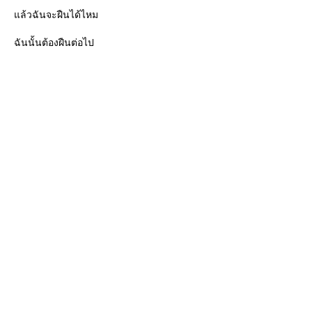
ล้วฉันจะฝืนได้ไหม
ฉันนั้นต้องฝืนต่อไป