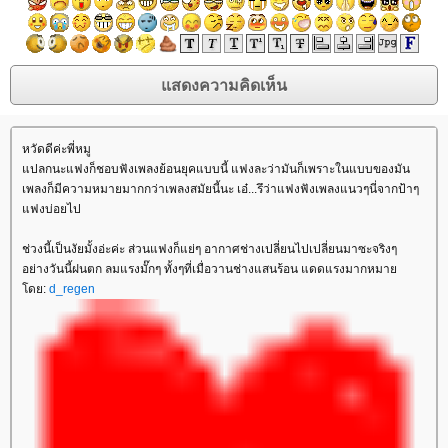
หวัดดีค่ะพี่หมู
ปลกนะแฟงก็ชอบฟังเพลงย้อนยุคแบบนี้ แฟงละว่ามันก็เพราะในแบบของมัน
เพลงก็มีความหมายมากกว่าเพลงสมัยนี้นะ เอ๋...รึว่าแฟงฟังเพลงแนวๆนี่จากป้าๆ
ฟงบ่อยไป
ช่วงนี้เป็นงัยมั้งอ่ะค่ะ ส่วนแฟงก็แย่ๆ อากาศช่างเปลี่ยนไปเปลี่ยนมาซะจริงๆ
อย่างวันนี้ฝนตก ลมแรงมั๊กๆ ทั้งๆที่เมื่อวานช่างแสนร้อน แดดแรงมากหมา
ดย:
d_regen