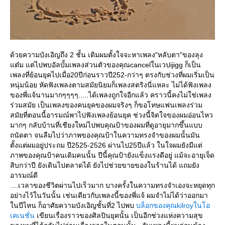
ด้วยความบังเอิญถึง 2 ชั้น เดิมผมตั้งใจจะหาเพลง"หลับตา"ของลุง
ต๋ม แต่ไปพบอัลบั้มเพลงส่วนตัวของคุณcancelในเวปijigg ก็เป็น
เพลงที่ย้อนยุคไปเมื่อ20ปีก่อนราวปี252-กว่าๆ ตรงกับช่วงที่ผมเริ่มเป็น
หนุ่มน้อย หัดฟังเพลงตามสมัยนิยมก็เพลงสตริงนี่แหละ ไม่ได้ฟังเพลง
ของพี่แจ้นานมากๆๆๆๆ.....ได้เพลงถูกใจอีกแล้ว คราวนี้คงไม่ใช่เพลง
ร่วมสมัย เป็นเพลงของคนยุคของผมจริงๆ ก็ขอโทษแฟนเพลงร่วม
สมัยที่ตอนนี้อารมณ์พาไปฟังเพลงย้อนยุค ช่วงนี้จิตใจของผมอ่อนไหว
มากๆ กลับบ้านที่เชียงใหม่ไปพบคุณป้าของผมที่ดูอายุมากขึ้นแบบ
ถนัดตา จนลืมไปว่าภาพของคุณป้าในความทรงจำของผมนั้นมัน
ตั้งแต่ผมอยู่ประถม ปี2525-2526 ผ่านไป25ปีแล้ว ในใจผมยังมีแต่
ภาพของคุณป้าคนเดิมคนนั้น ปีนี้คุณป้ายังแข็งแรงดีอยู่ แม้จะอายุเจ็ด
สิบกว่าปี ยังเดินไปตลาดได้ ยังไปช่วยขายของในร้านได้ แถมยัง
อารมณ์ดี
....เวลาของชีวิตผ่านไปเร็วมาก บางครั้งในความทรงจำเองจะหยุดทุก
อย่างไว้ในวันนั้น เช่นเดียวกับเพลงนี้ของพี่แจ้ ผมจำไม่ได้ว่าออกมา
นปีไหน ก็อาศัยความบังเอิญชั้นที่2 ไปพบ
บล็อกของคุณkilroyในโอ
เคเนชั่น
เขียนเรื่องราวของศิลปินยุคนั้น เป็นอีกช่วงแห่งความสุข