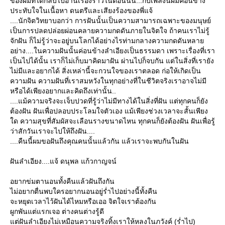
ของผมที่ได้กลับไปอ่านเรื่องราวในตอนนั้น...กับเพลงนี้ผมค่อนข้าง
ประทับใจในเนื้อหา ดนตรีและเสียงร้องของพี่แจ้
....นักจิตวิทยาบอกว่า การฝันนั้นเป็นความสามารถเฉพาะของมนุษย์
เป็นการปลดปล่อยผ่อนคลายความกดดันภายในจิตใจ ถ้าคนเราไม่รู้
จักฝัน ก็ไม่รู้ว่าจะอยู่บนโลกได้อย่างไรท่ามกลางความกดดันหลา
อย่าง....ในความฝันนั้นค่อนข้างลำเอียงเป็นธรรมดา เพราะเรื่องที่เรา
เป็นไปได้นั้น เราก็ไม่เก็บมาคิดมาฝัน ผ่านไปก็จบกัน แต่ในสิ่งที่เรายัง
ไม่มีและอยากได้ สิ่งเหล่านี้จะกวนใจของเราตลอด ก่อให้เกิดเป็น
ความฝัน ความฝันที่เราสมหวังในทุกอย่างที่ในชีวิตจริงเราอาจไม่มี
หรือได้เพียงอยากและคิดถึงเท่านั้น..
....แม้ความจริงจะเจ็บปวดที่รู้ว่าไม่มีทางได้ในสิ่งที่ฝัน แต่ทุกคนก็ยัง
ต้องฝัน ฝันเพื่อปลอบประโลมใจตัวเอง แม้เพียงช่วงเวลาจะสั้นเพียง
ด ความสุขที่สัมผัสจะเลือนรางขนาดไหน ทุกคนก็ยังต้องฝัน ฝันเพื่อรู้
ว่าสักวันเราจะไปให้ถึงฝัน....
....คืนนี้ผมขอฝันถึงคุณคนนั้นแล้วกัน แล้วเราจะพบกันในฝัน
ฝันลำเอียง....แจ้ ดนุพล แก้วกาญจน์
อยากข่มตานอนทั้งคืนแล้วฝันถึงกัน
ไม่อยากตื่นพบใครอยากนอนอยู่ร่ำไปอย่างนี้ทั้งคืน
จะหยุดเวลาไว้ฝันได้ไหมหรือเออ จิตใจเราต้องกัน
ผูกพันแต่แรกเจอ ต่างคนต่างรู้ดี
ต่ฝันลำเอียงไม่เหมือนความจริงทิ้งเราให้หลงในภวังค์ (ร่ำไป)