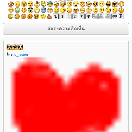
ดย:
d_regen