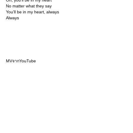
Oh, you'll be in my heart
No matter what they say
You'll be in my heart, always
Always
MVจากYouTube