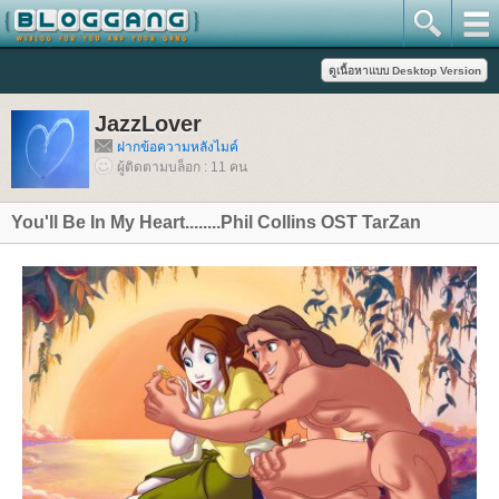
JazzLover
ฝากข้อความหลังไมค์
ผู้ติดตามบล็อก : 11 คน
You'll Be In My Heart........Phil Collins OST TarZan