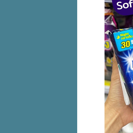
Central Shop On-Top แบรนด์ดังลด
สูงสุด 30%
Bowcake ปังเป็ดช็อกฟัดจ์ ปังนุ่มๆ
ช็อกเยิ้มๆ
Bake a wish ชีสเค้กเจอร์รี่ เข้าเซ
เว่นแล้ว
ข้าวแกงตี๋น้อย เปิดแล้วสาขาแรก
เฉพาะวันแรกกินฟรี!
E-voucher บุฟเฟต์ Shabushi
สำหรับ 2 คน ลดเหลือ 699.- (ปกติ
798.-)
ทำขายจริง! McDonald’s ติมโคน
ทุบเมนูฮิตชาว TikTok
foodpanda ดีลเด็ดจันทร์-ศุกร์ อิ่ม
คุ้มเริ่ม 119.-
สีใหม่! ชุด Care Bears น้อนฉลาม
& ไดโน
รวม iPhone 14 Series ลดสูงสุด
6,500.- ที่ Studio 7
พาส่อง มุม D.I.Y กระเป๋าเจนเทิล
เติมนิดเหมือนได้ใบใหม่ เริ่ม 79.-
รบินสันจัดใหญ่กับไอเทมเด็ดลด