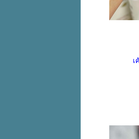
สูงสุด 40% พร้อมรับคูปองแพ็ก
มูลค่ารวม 20,000.-
Aukey ขนแกดเจ็ตลดเกือบทั้งร้าน
ลดสูงสุด 90%
Magiclean ใหม่! คิทเช่น โฟม ส
เปรย์ เหลือ 150.- (ปกติ 180.-)
มาใหม่! The Pizza Company
ทาวเวอร์หอมทอด ลาวาชีส
Smooth E White Therapie บำรุง
เค
ผิวกาย ชิ้นที่สอง 1.-
Jaymart ใจใหญ่คุ้ม x10 แลก แจก
นำเครื่องเก่าแลกใหม่ลดสูงสุด
37,500.-
ฉลองครบรอบ 4 ปี! แบรนด์ดังใน
เอาท์เล็ตลดจัดหนักสูงสุด 80%
Dairy Queen เมนูลับ! เค้กบลิซ
ซาร์ดโอรีโอ ขายเฉพาะหน้าร้าน
เท่านั้น
Garmin 9.9 จัดเต็ม ลดสูงสุด 29%
+ คูปองลดเพิ่ม 2,500.-
เครื่องเล่นเกม Nintendo Switch