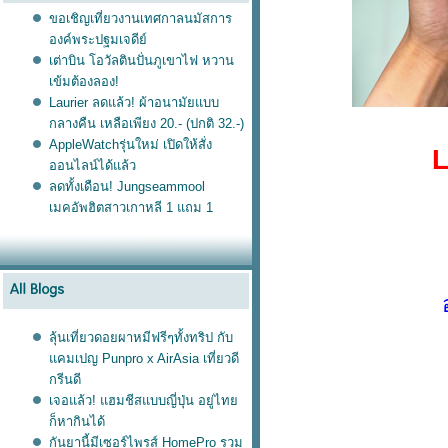
ขอเชิญเที่ยวงานเทศกาลนมัสการ
องค์พระปฐมเจดีย์
เต่าบิน โอวัลตินปั่นภูเขาไฟ หวาน
เข้มต้องลอง!
Laurier ลดแล้ว! ผ้าอนามัยแบบ
กลางคืน เหลือเพียง 20.- (ปกติ 32.-)
AppleWatchรุ่นใหม่ เปิดให้สั่ง
L
ออนไลน์ได้แล้ว
ลดทั้งเดือน! Jungseammool
เมคอัพฮิตสาวเกาหลี 1 แถม 1
ลุ้นเที่ยวดอยผาหมีฟรีๆทั้งทริป กับ
คมเปญ Punpro x AirAsia เที่ยวดี
กรีนดี
เจอแล้ว! แฮมชีสแบบญี่ปุ่น อยู่ไท
ก็หากินได้
กันยานี้มีเซอร์ไพรส์ HomePro รวม