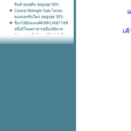
สินค้าฮอตดีล ลดสูงสุด 50%
ถ
Central Midnight Sale ไอเทม
คอลเลคชั่นใหม่ ลดสูงสุด 30%
ช็อกไส้อัลมอนด์KIRKLAND ไซซ์
หนึ่งกิโลลดราคาเหลือ199บาท
เค้
Pizza Hut ไก่นิวออร์ลีนส์ จัดโปร 1
ถม 1
กระเป๋าเดินทาง Sanrio ลดสูงสุด
60%
Nike หมวกแก๊ปลูกฟูก ทรงยอดฮิตสี
น่ารัก
Starbucks ฟรี! เป๋านุ่มนิ่ม เมื่อซื้อ
อะไรก็ได้ครบ 700.-
adidas เป๋าหนังแก้วไซซ์เบิ้ม โลโก้
บบตะโกน
สวัสดีวันอังคารวันนี้ KFC โปร
อังคาร
หม่! Nike เป๋าขนปุย พกขึ้นเครื่อง
บเดียวอยู่
เข้าช็อปแล้ว! แตะรัดส้น Nike วัสดุ
ฟม ใส่ลุยฝนชิคๆ