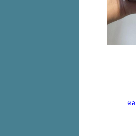
ตัวที่ 2 ลด 50%
หม่! Nike AF1 สีฟ้าเบบี้บลู
เติมคาลเท็กซ์ลุ้น The New BMW
X1 sDrive18i หรือ iPhone 14 Pro
Max
DISCOVERY ALL ABOUT
FASHION พาช้อปที่สยามดิสคัฟเว
อรี่
Oriental Princess ลดทั้งร้าน 30%
เฉพาะสมาชิกน้า
PLANET SCB บัตรเดียว เที่ยวได้
ทั่วโลก ใช้จ่ายคุ้มทั่วโลกไม่ชาร์จ
2.5%
มาใหม่! adiFOM น้องเด็ก
Giordano คอล Harry Potter ลดทุก
ตัว 50%
สองใบแดงมีทอน Haidilao เซตกิน
ตอ
คนเดียว หมดนี่ 149+
ช้บัตรเครดิต ttb เติมน้ำมันที่ปั๊ม
Caltex หรือ Esso ทั่วไทย ได้
เครดิตเงินคืน
Fitflop ลดทุกคู่ 50%