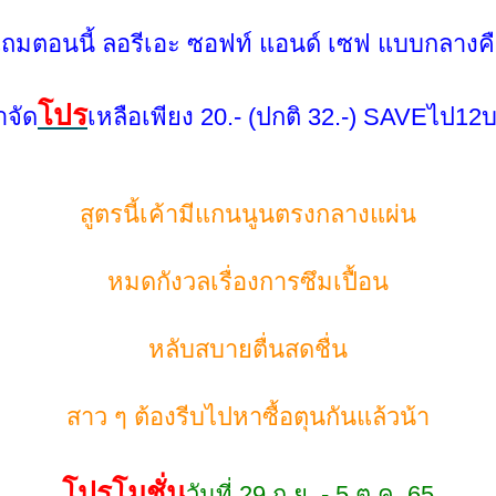
มตอนนี้ ลอรีเอะ ซอฟท์ แอนด์ เซฟ แบบกลางค
ปร
าจัด
เหลือเพียง 20.- (ปกติ 32.-) SAVEไป12
สูตรนี้เค้ามีแกนนูนตรงกลางแผ่น
หมดกังวลเรื่องการซึมเปื้อน
หลับสบายตื่นสดชื่น
สาว ๆ ต้องรีบไปหาซื้อตุนกันแล้วน้า
ปรโมชั่น
วันที่ 29 ก.ย. - 5 ต.ค. 65