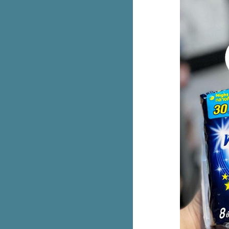
OLED ลดเหลือ 8,390.- (ปกติ
19,990.-)
รวม New Balance 530 ราคาป้า
เข้าช็อปวันแรก
Krispy Kreme คาราเมล Lotus
Biscoff ขายพรุ่งนี้ 7 ก.ย. 66 วัน
รก
AIS ลดราคา iPhone 14 ทุกรุ่น ลด
สูงสุด 9,100.- ผ่อนเริ่มต้นแค่หลัก
ร้อ
Fuku Matcha ชาไทย ลดราคา
เหลือ 30.- (ปกติ 60.-)
1 ปีมีครั้งเดียว แอปเปิ้ลพรีเมียม
Envy ส่งตรงจากนิวซีแลนด์​
หม่! Cafe Amazon x Oatside 3
เมนูนมโอ๊ตกราโนล่า
2 สูตรใหม่! DEOKLEAR 1 แถม 1
น่ารักใจเจ็บ! แก๊งเสื้อยืดลา
ลิขสิทธิ์ จากMoshi Moshi
มาอีกสอง ไอติมมังกร & สิงโต เจ้า
เดียวกับวัดอรุณ
รวม Cotton On เสื้อยืดลายลิขสิทธิ์