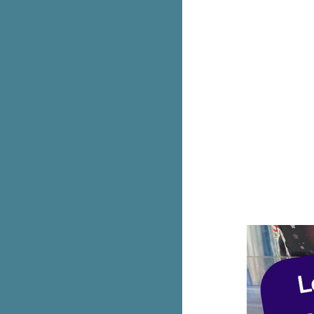
รวม 10 ฟีเจอร์ใหม่ ใช้แล้วชอบใน
iOS 17
KFC ไก่วิงซ์แซ่บ ซื้อ 2 แถม 2
เริ่มแล้ว! Hush Puppies ลดเดือด
ทุกรุ่นสูงสุด 80%
ซื้อ iPhone 15 ทุกรุ่นกับบัตรเครดิต
หรือบัตรกดเงินสด ttb มีโปรพิเศษ
หม่ UNIQLO : C เป๋าเกี๊ยวแบบ
หนัง ใบใหญ่กว่าเดิม
อย่างคุ้ม! ซื้อ Samsung Flip 5 ฟรี!
กระเป๋า Aristotle Bag
Laurier Super Ultra Slim ผ้า
อนามัยรุ่นบางเฉียบ 2 ห่อ 52.-
(ปกติ 78.-)
Burger King เบอร์เกอร์ดูโอ้ Black
and Pink จะโหมดไหนก็ได้หมด
McDonald's เฟรนช์ฟรายส์ XXXL
เหลือ 99.- (ปกติ 190.-) ไม่ต้องกด
คูปอง
เทียบสเปค Apple Watch 3 รุ่น ต่าง
กันยังไงบ้าง
รวม Uniqlo เสื้อยืดลดทุกตัว