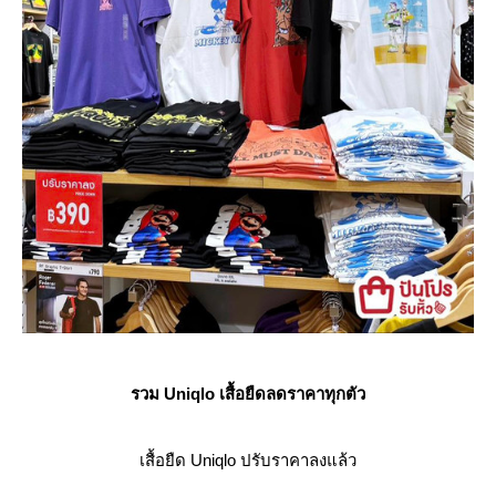
รวม Uniqlo เสื้อยืด
ลดราคา
ทุกตัว
เสื้อยืด Uniqlo ปรับราคาลงแล้ว