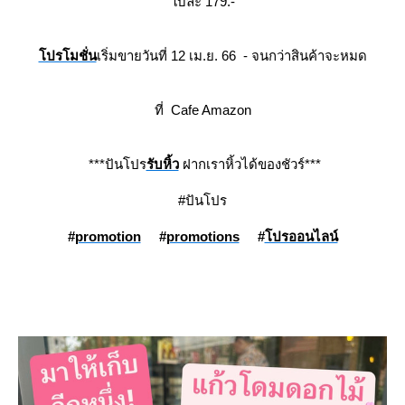
บละ 179.-
ปรโมชั่น
เริ่มขายวันที่ 12 เม.ย. 66 - จนกว่าสินค้าจะหมด
ที่ Cafe Amazon
***ปันโปร
รับหิ้ว
ฝากเราหิ้วได้ของชัวร์***
#ปันโปร
#
promotion
#
promotions
#
ปรออนไลน์