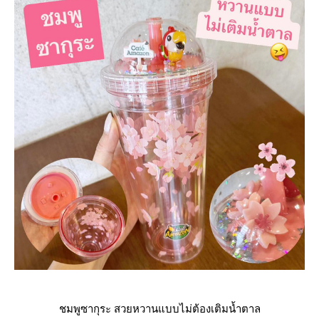
ชมพูซากุระ สวยหวานแบบไม่ต้องเติมน้ำตาล