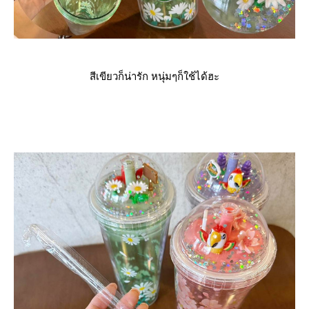
สีเขียวก็น่ารัก หนุ่มๆก็ใช้ได้ฮะ