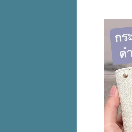
เว่นแล้ว
ข้าวแกงตี๋น้อย เปิดแล้วสาขาแรก
เฉพาะวันแรกกินฟรี!
E-voucher บุฟเฟต์ Shabushi
สำหรับ 2 คน ลดเหลือ 699.- (ปกติ
798.-)
ทำขายจริง! McDonald’s ติมโคน
ทุบเมนูฮิตชาว TikTok
foodpanda ดีลเด็ดจันทร์-ศุกร์ อิ่ม
คุ้มเริ่ม 119.-
สีใหม่! ชุด Care Bears น้อนฉลาม
& ไดโน
รวม iPhone 14 Series ลดสูงสุด
6,500.- ที่ Studio 7
พาส่อง มุม D.I.Y กระเป๋าเจนเทิล
เติมนิดเหมือนได้ใบใหม่ เริ่ม 79.-
รบินสันจัดใหญ่กับไอเทมเด็ดลด
สูงสุด 40% พร้อมรับคูปองแพ็ก
มูลค่ารวม 20,000.-
Aukey ขนแกดเจ็ตลดเกือบทั้งร้าน
ลดสูงสุด 90%
Magiclean ใหม่! คิทเช่น โฟม ส