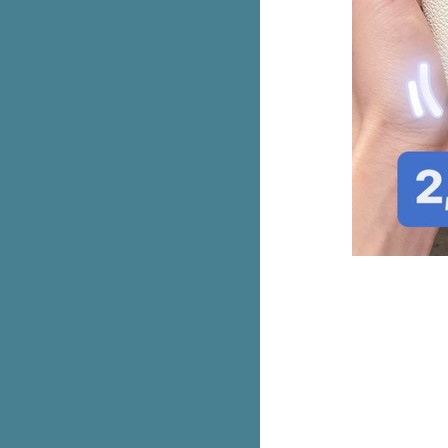
เปรย์ เหลือ 150.- (ปกติ 180.-)
มาใหม่! The Pizza Company
ทาวเวอร์หอมทอด ลาวาชีส
Smooth E White Therapie บำรุง
ผิวกาย ชิ้นที่สอง 1.-
Jaymart ใจใหญ่คุ้ม x10 แลก แจก
นำเครื่องเก่าแลกใหม่ลดสูงสุด
37,500.-
ฉลองครบรอบ 4 ปี! แบรนด์ดังใน
เอาท์เล็ตลดจัดหนักสูงสุด 80%
Dairy Queen เมนูลับ! เค้กบลิซ
ซาร์ดโอรีโอ ขายเฉพาะหน้าร้าน
เท่านั้น
Garmin 9.9 จัดเต็ม ลดสูงสุด 29%
+ คูปองลดเพิ่ม 2,500.-
เครื่องเล่นเกม Nintendo Switch
OLED ลดเหลือ 8,390.- (ปกติ
19,990.-)
รวม New Balance 530 ราคาป้า
เข้าช็อปวันแรก
Krispy Kreme คาราเมล Lotus
Biscoff ขายพรุ่งนี้ 7 ก.ย. 66 วัน