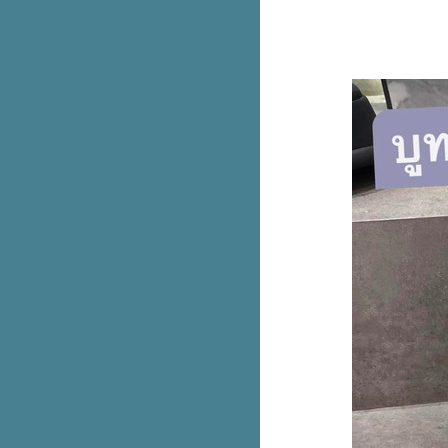
รก
AIS ลดราคา iPhone 14 ทุกรุ่น ลด
สูงสุด 9,100.- ผ่อนเริ่มต้นแค่หลัก
ร้อ
Fuku Matcha ชาไทย ลดราคา
เหลือ 30.- (ปกติ 60.-)
1 ปีมีครั้งเดียว แอปเปิ้ลพรีเมียม
Envy ส่งตรงจากนิวซีแลนด์​
หม่! Cafe Amazon x Oatside 3
เมนูนมโอ๊ตกราโนล่า
2 สูตรใหม่! DEOKLEAR 1 แถม 1
น่ารักใจเจ็บ! แก๊งเสื้อยืดลา
ลิขสิทธิ์ จากMoshi Moshi
มาอีกสอง ไอติมมังกร & สิงโต เจ้า
เดียวกับวัดอรุณ
รวม Cotton On เสื้อยืดลายลิขสิทธิ์
ตัวที่ 2 ลด 50%
หม่! Nike AF1 สีฟ้าเบบี้บลู
เติมคาลเท็กซ์ลุ้น The New BMW
X1 sDrive18i หรือ iPhone 14 Pro
Max