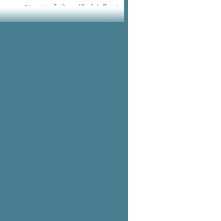
Pizza Hut ไก่นิวออร์ลีนส์ จัดโปร 1
ถม 1
กระเป๋าเดินทาง Sanrio ลดสูงสุด
60%
Nike หมวกแก๊ปลูกฟูก ทรงยอดฮิตสี
น่ารัก
Starbucks ฟรี! เป๋านุ่มนิ่ม เมื่อซื้อ
อะไรก็ได้ครบ 700.-
adidas เป๋าหนังแก้วไซซ์เบิ้ม โลโก้
บบตะโกน
สวัสดีวันอังคารวันนี้ KFC โปร
อังคาร
หม่! Nike เป๋าขนปุย พกขึ้นเครื่อง
บเดียวอยู่
เข้าช็อปแล้ว! แตะรัดส้น Nike วัสดุ
ฟม ใส่ลุยฝนชิคๆ
รวม 10 ฟีเจอร์ใหม่ ใช้แล้วชอบใน
iOS 17
KFC ไก่วิงซ์แซ่บ ซื้อ 2 แถม 2
เริ่มแล้ว! Hush Puppies ลดเดือด
ทุกรุ่นสูงสุด 80%
ซื้อ iPhone 15 ทุกรุ่นกับบัตรเครดิต