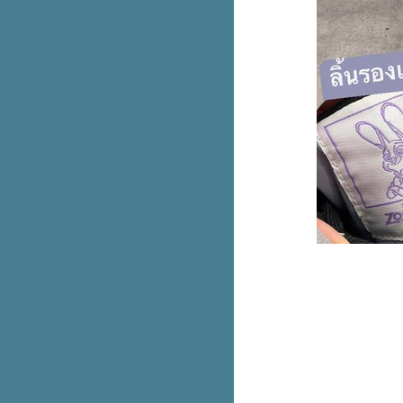
DISCOVERY ALL ABOUT
FASHION พาช้อปที่สยามดิสคัฟเว
อรี่
Oriental Princess ลดทั้งร้าน 30%
เฉพาะสมาชิกน้า
PLANET SCB บัตรเดียว เที่ยวได้
ทั่วโลก ใช้จ่ายคุ้มทั่วโลกไม่ชาร์จ
2.5%
มาใหม่! adiFOM น้องเด็ก
Giordano คอล Harry Potter ลดทุก
ตัว 50%
สองใบแดงมีทอน Haidilao เซตกิน
คนเดียว หมดนี่ 149+
ช้บัตรเครดิต ttb เติมน้ำมันที่ปั๊ม
Caltex หรือ Esso ทั่วไทย ได้
เครดิตเงินคืน
Fitflop ลดทุกคู่ 50%
AIIZ คอลสดใส ลดสูงสุด 70%
สุดคุ้ม! Liese Creamy Bubble
Color โฟมเปลี่ยนสีผมตัวฮิต 1 แถม
1
SRICHAND QUICK HAIR
COLOR SHAMPOO แชมพูปิดผม