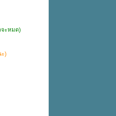
ค้าจะหมด)
นะ)