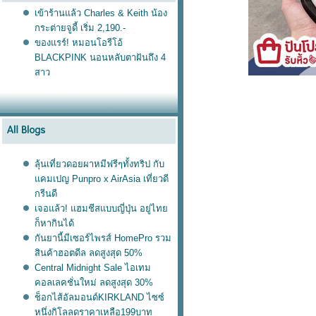
เข้าร้านแล้ว Charles & Keith น้อง
กระต่ายจูดี้ เริ่ม 2,190.-
ของแรร์! หมอนโอรีโอ้
BLACKPINK นอนหลับตาฝันถึง 4
สาว
ลุ้นเที่ยวดอยผาหมีฟรีๆทั้งทริป กับ
คมเปญ Punpro x AirAsia เที่ยวดี
กรีนดี
เจอแล้ว! แฮมชีสแบบญี่ปุ่น อยู่ไท
ก็หากินได้
กันยานี้มีเซอร์ไพรส์ HomePro รวม
สินค้าฮอตดีล ลดสูงสุด 50%
Central Midnight Sale ไอเทม
คอลเลคชั่นใหม่ ลดสูงสุด 30%
ช็อกไส้อัลมอนด์KIRKLAND ไซซ์
หนึ่งกิโลลดราคาเหลือ199บาท